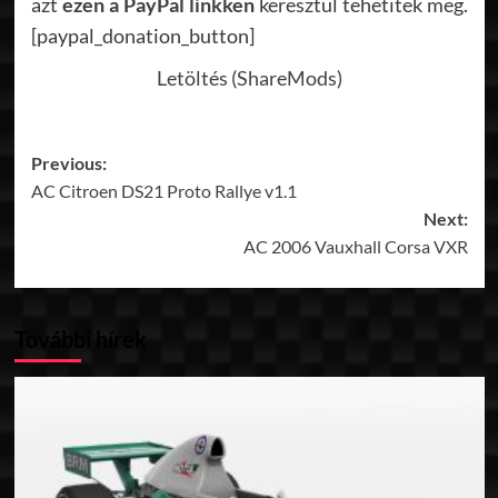
azt
ezen a PayPal linkken
keresztül tehetitek meg.
[paypal_donation_button]
Letöltés (ShareMods)
Post
Previous:
AC Citroen DS21 Proto Rallye v1.1
navigation
Next:
AC 2006 Vauxhall Corsa VXR
További hírek