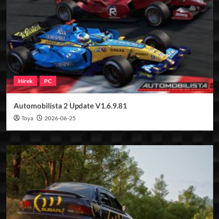
Hírek
PC
Automobilista 2 Update V1.6.9.81
Toya
2026-06-25