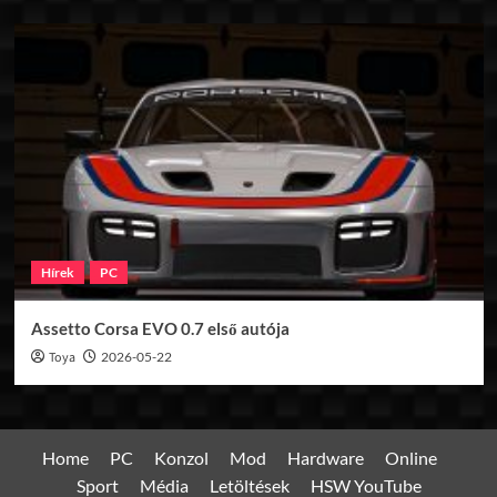
Hírek
PC
Assetto Corsa EVO 0.7 első autója
Toya
2026-05-22
Home
PC
Konzol
Mod
Hardware
Online
Sport
Média
Letöltések
HSW YouTube