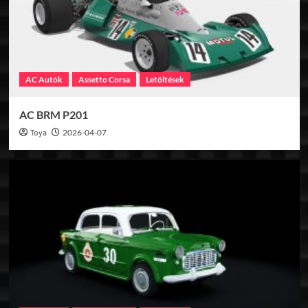
AC Autók
Assetto Corsa
Letöltések
AC BRM P201
Toya
2026-04-07