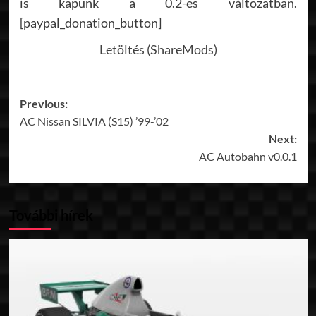
is kapunk a 0.2-es változatban.
[paypal_donation_button]
Letöltés (ShareMods)
Post
Previous:
AC Nissan SILVIA (S15) ’99-’02
navigation
Next:
AC Autobahn v0.0.1
További hírek