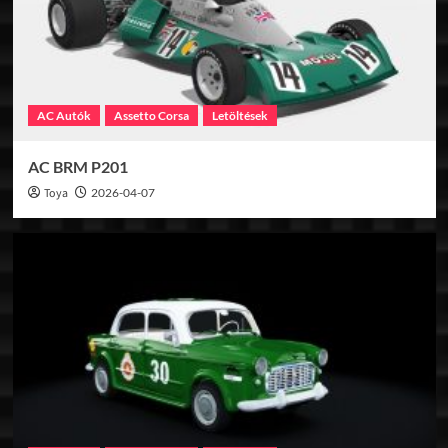
AC Autók
Assetto Corsa
Letöltések
AC BRM P201
Toya
2026-04-07