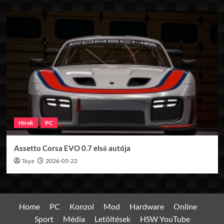
Hírek
PC
Assetto Corsa EVO 0.7 első autója
Toya
2026-05-22
Home
PC
Konzol
Mod
Hardware
Online
Sport
Média
Letöltések
HSW YouTube