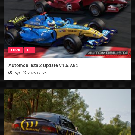
Hírek
PC
Automobilista 2 Update V1.6.9.81
Toya
2026-06-25