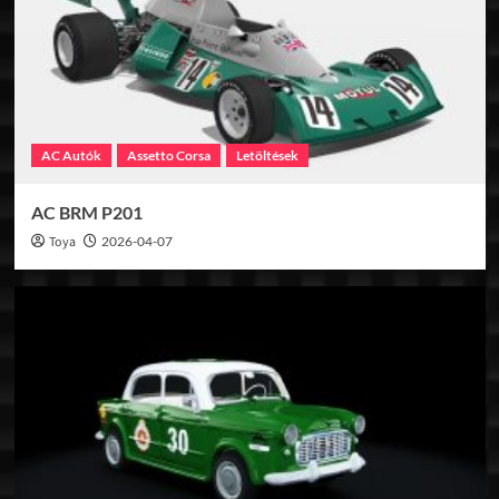
AC Autók
Assetto Corsa
Letöltések
AC BRM P201
Toya
2026-04-07