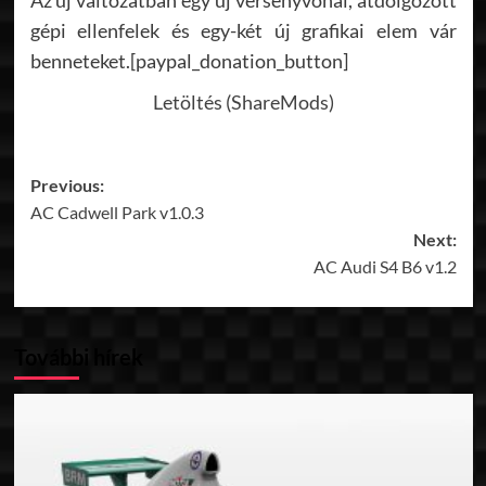
Az új változatban egy új versenyvonal, átdolgozott
gépi ellenfelek és egy-két új grafikai elem vár
benneteket.[paypal_donation_button]
Letöltés (ShareMods)
Post
Previous:
AC Cadwell Park v1.0.3
navigation
Next:
AC Audi S4 B6 v1.2
További hírek