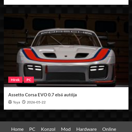
Hírek
PC
Assetto Corsa EVO 0.7 első autója
Toya
2026-05-22
Home
PC
Konzol
Mod
Hardware
Online