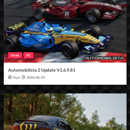
Hírek
PC
Automobilista 2 Update V1.6.9.81
Toya
2026-06-25