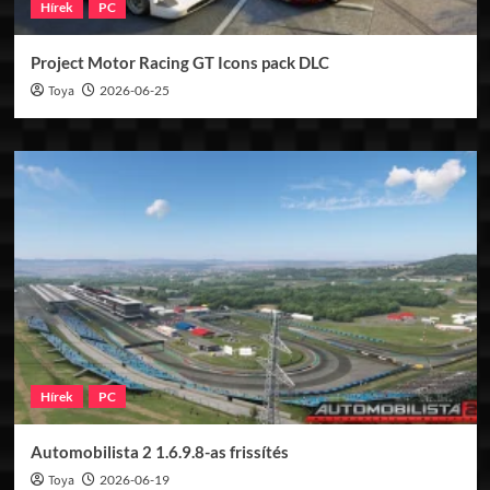
Hírek
PC
Project Motor Racing GT Icons pack DLC
Toya
2026-06-25
Hírek
PC
Automobilista 2 1.6.9.8-as frissítés
Toya
2026-06-19