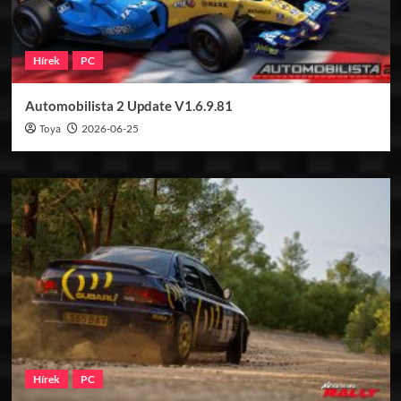
Hírek
PC
Automobilista 2 Update V1.6.9.81
Toya
2026-06-25
Hírek
PC