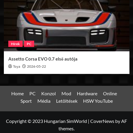
Hírek
PC
Assetto Corsa EVO 0.7 első autója
Toya
2026-05-22
Home
PC
Konzol
Mod
Hardware
Online
Sport
Média
Letöltések
HSW YouTube
Copyright © 2023 Hungarian SimWorld
|
CoverNews
by AF
themes.