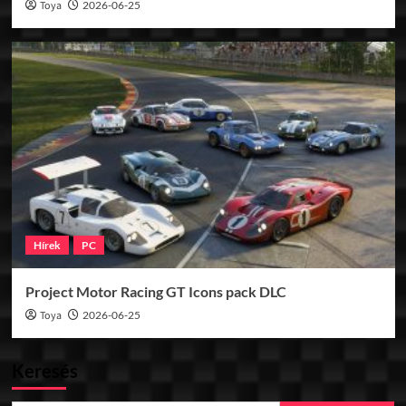
Toya
2026-06-25
Hírek
PC
Project Motor Racing GT Icons pack DLC
Toya
2026-06-25
Keresés