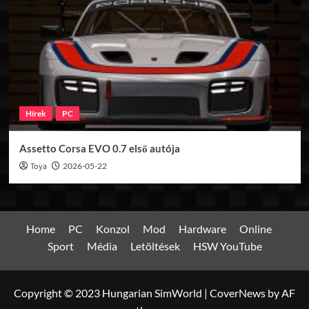
Hírek
PC
Assetto Corsa EVO 0.7 első autója
Toya
2026-05-22
Home
PC
Konzol
Mod
Hardware
Online
Sport
Média
Letöltések
HSW YouTube
Copyright © 2023 Hungarian SimWorld
|
CoverNews
by AF