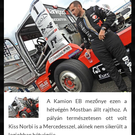
A Kamion EB mezőnye ezen a
hétvégén Mostban állt rajthoz. A
pályán természetesen ott volt
Kiss Norbi is a Mercedesszel, akinek nem sikerült a
legjobban hétvégéje.