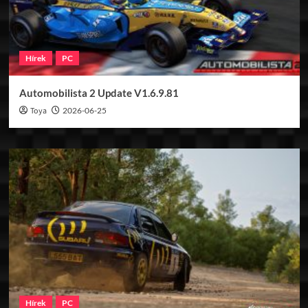
Hírek
PC
Automobilista 2 Update V1.6.9.81
Toya
2026-06-25
Hírek
PC