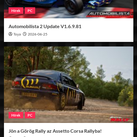
Hírek
PC
Automobilista 2 Update V1.6.9.81
Toya
2026-06-25
Hírek
PC
Jön a Görög Rally az Assetto Corsa Rallyba!