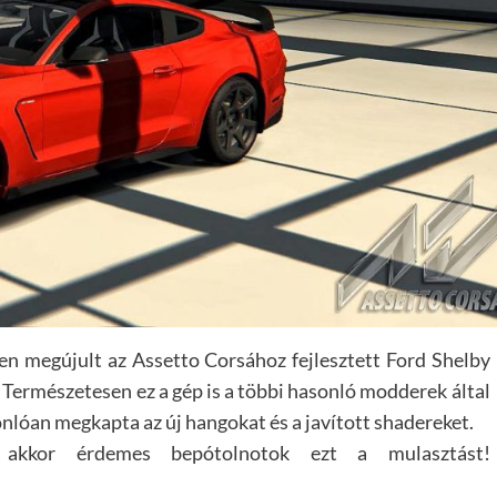
n megújult az Assetto Corsához fejlesztett Ford Shelby
 Természetesen ez a gép is a többi hasonló modderek által
onlóan megkapta az új hangokat és a javított shadereket.
 akkor érdemes bepótolnotok ezt a mulasztást!