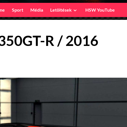
ine
Sport
Média
Letöltések
HSW YouTube
 350GT-R / 2016