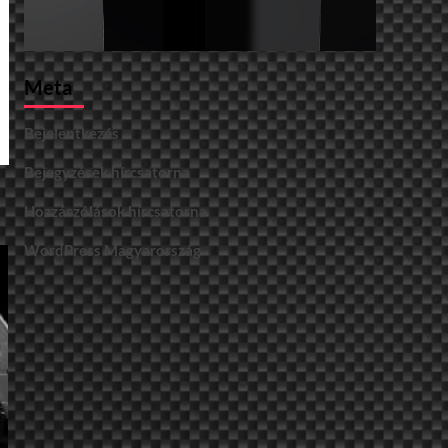
Meta
Bejelentkezés
Bejegyzések hírcsatorna
Hozzászólások hírcsatorna
WordPress Magyarország