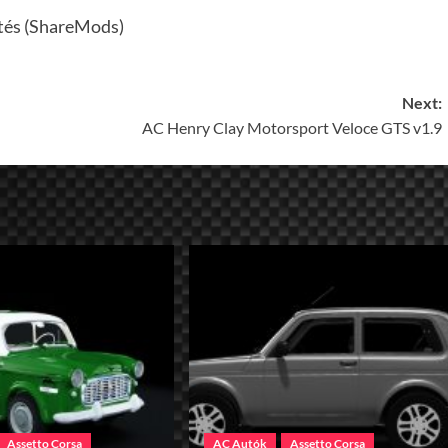
tés (ShareMods)
Next:
AC Henry Clay Motorsport Veloce GTS v1.9
Assetto Corsa
AC Autók
Assetto Corsa