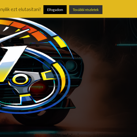
ílik ezt elutasítani!
Elfogadom
További részletek