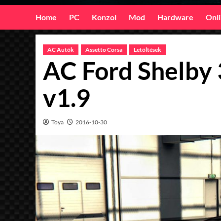
Home
PC
Konzol
Mod
Hardware
Onl
AC Autók
Assetto Corsa
Letöltések
AC Ford Shelby
v1.9
Toya
2016-10-30