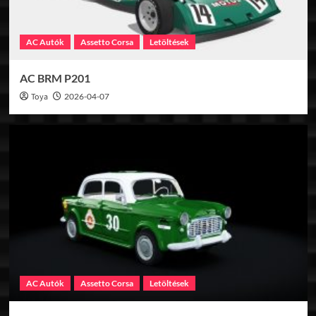
AC Autók
Assetto Corsa
Letöltések
AC BRM P201
Toya
2026-04-07
AC Autók
Assetto Corsa
Letöltések