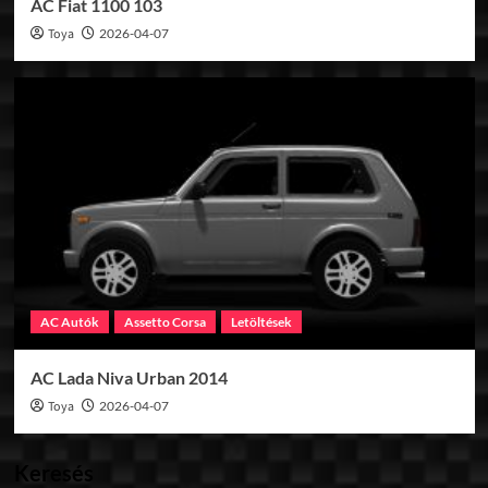
AC Fiat 1100 103
Toya
2026-04-07
AC Autók
Assetto Corsa
Letöltések
AC Lada Niva Urban 2014
Toya
2026-04-07
Keresés