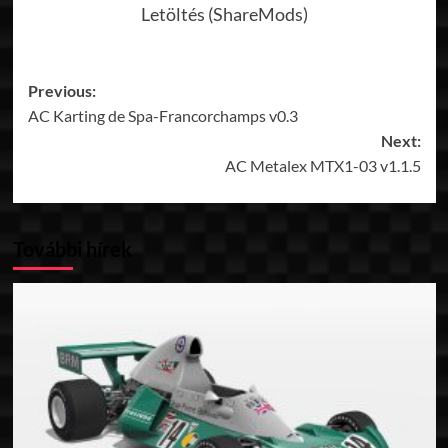
Letöltés (ShareMods)
Post
Previous:
AC Karting de Spa-Francorchamps v0.3
navigation
Next:
AC Metalex MTX1-03 v1.1.5
További hírek