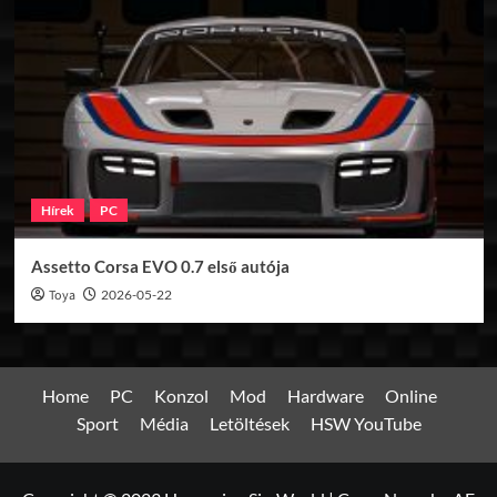
Hírek
PC
Assetto Corsa EVO 0.7 első autója
Toya
2026-05-22
Home
PC
Konzol
Mod
Hardware
Online
Sport
Média
Letöltések
HSW YouTube