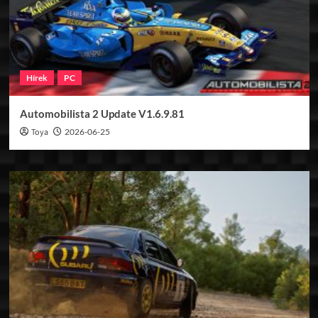
Hírek
PC
Automobilista 2 Update V1.6.9.81
Toya
2026-06-25