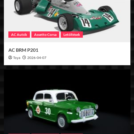
AC Autók
Assetto Corsa
Letöltések
AC BRM P201
Toya
2026-04-07