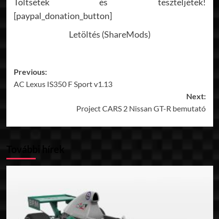
Töltsétek és teszteljétek!
[paypal_donation_button]
Letöltés (ShareMods)
Post
Previous:
AC Lexus IS350 F Sport v1.13
navigation
Next:
Project CARS 2 Nissan GT-R bemutató
További hírek