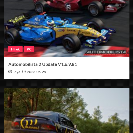
Hírek
PC
Automobilista 2 Update V1.6.9.81
Toya
2026-06-25