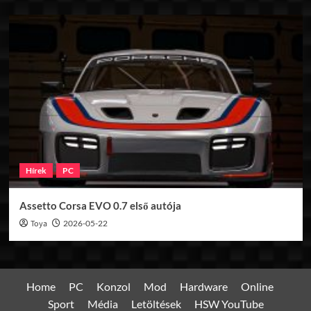
Hírek
PC
Assetto Corsa EVO 0.7 első autója
Toya
2026-05-22
Home
PC
Konzol
Mod
Hardware
Online
Sport
Média
Letöltések
HSW YouTube