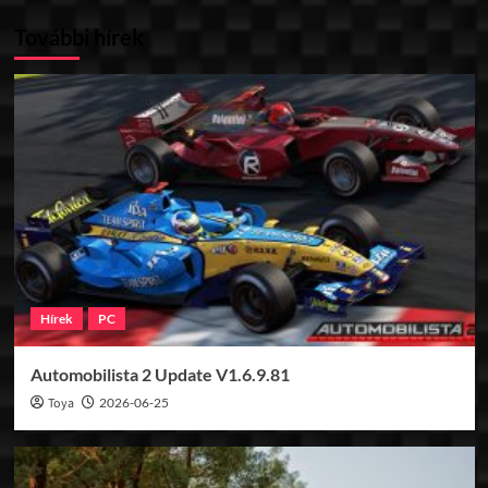
További hírek
Hírek
PC
Automobilista 2 Update V1.6.9.81
Toya
2026-06-25