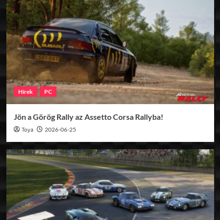
Hírek
PC
Jön a Görög Rally az Assetto Corsa Rallyba!
Toya
2026-06-25