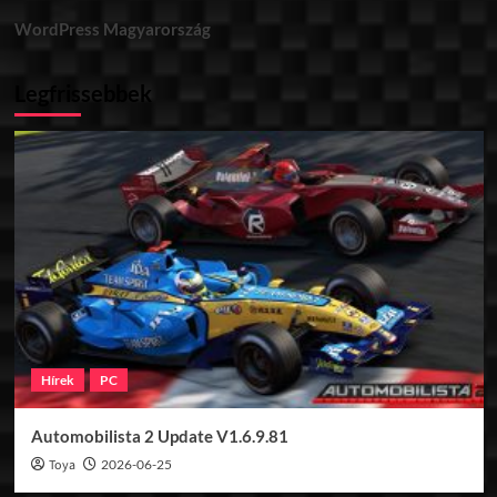
WordPress Magyarország
Legfrissebbek
Hírek
PC
Automobilista 2 Update V1.6.9.81
Toya
2026-06-25