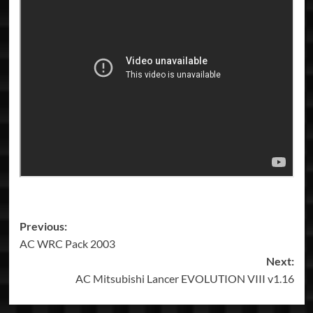
Post
Previous:
AC WRC Pack 2003
navigation
Next:
AC Mitsubishi Lancer EVOLUTION VIII v1.16