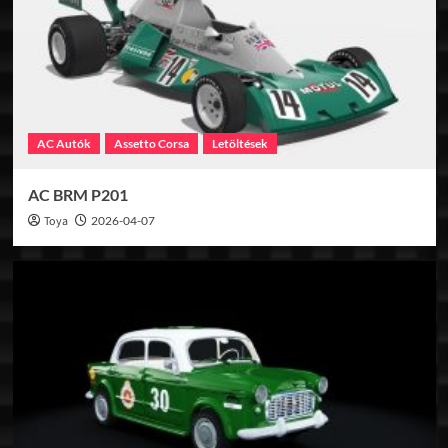
AC Autók
Assetto Corsa
Letöltések
AC BRM P201
Toya
2026-04-07