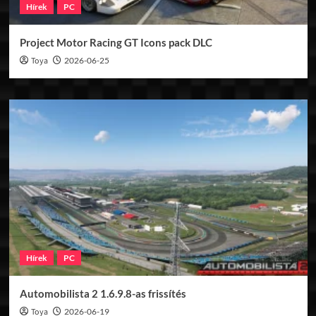
Hírek
PC
Project Motor Racing GT Icons pack DLC
Toya
2026-06-25
Hírek
PC
Automobilista 2 1.6.9.8-as frissítés
Toya
2026-06-19