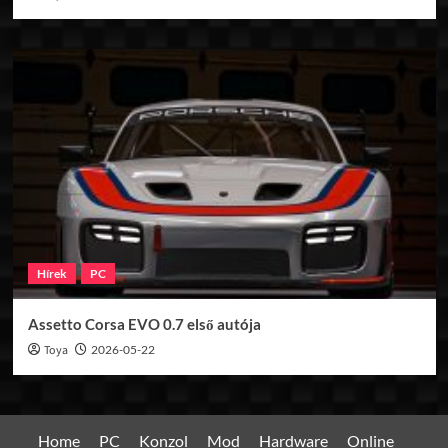
Hírek
PC
Assetto Corsa EVO 0.7 első autója
Toya
2026-05-22
Home
PC
Konzol
Mod
Hardware
Online