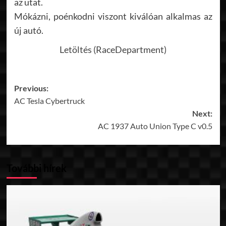
az utat.
Mókázni, poénkodni viszont kiválóan alkalmas az
új autó.
Letöltés (RaceDepartment)
Post
Previous:
AC Tesla Cybertruck
navigation
Next:
AC 1937 Auto Union Type C v0.5
További hírek