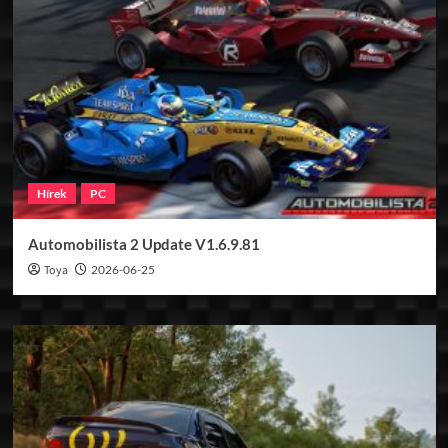
Hírek
PC
Automobilista 2 Update V1.6.9.81
Toya
2026-06-25