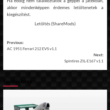
Ha eddig nem találkoztatok a géppel a játékban,
akkor mindenképpen érdemes letöltenetek a
kiegészítést.
Letöltés (ShareMods)
Post
Previous:
AC 1951 Ferrari 212 EVS v1.1
navigation
Next:
Spintires ZIL-E167 v1.1
További hírek