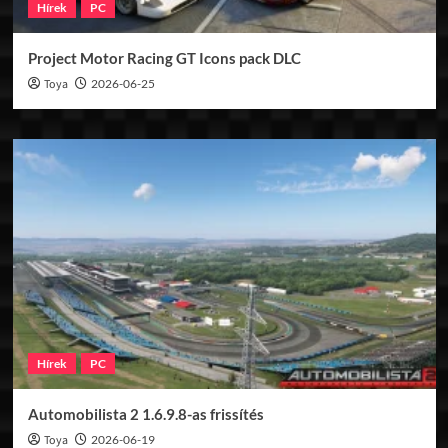
Hírek
PC
Project Motor Racing GT Icons pack DLC
Toya
2026-06-25
Hírek
PC
Automobilista 2 1.6.9.8-as frissítés
Toya
2026-06-19