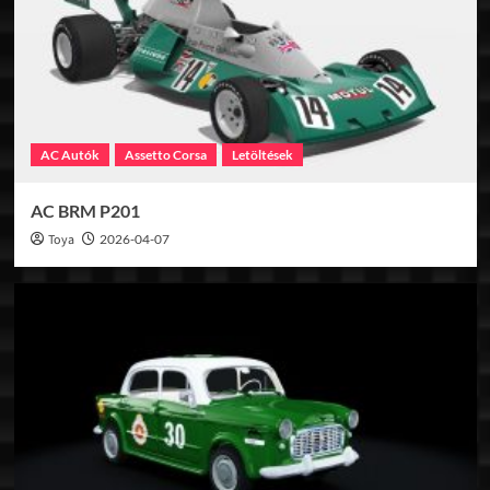
AC Autók
Assetto Corsa
Letöltések
AC BRM P201
Toya
2026-04-07