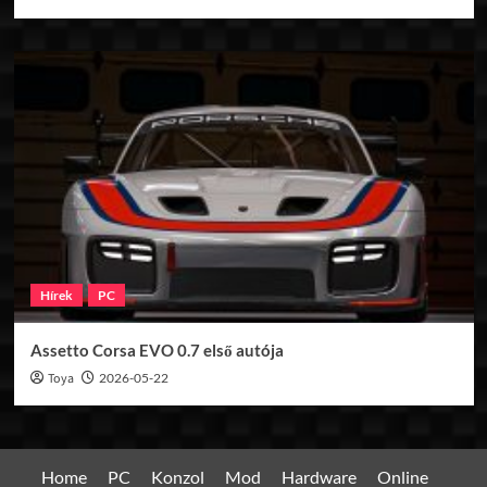
Hírek
PC
Assetto Corsa EVO 0.7 első autója
Toya
2026-05-22
Home
PC
Konzol
Mod
Hardware
Online