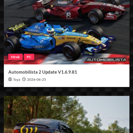
Hírek
PC
Automobilista 2 Update V1.6.9.81
Toya
2026-06-25