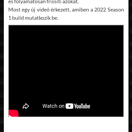
és folyamatosan frissíti azokat.
Most egy új videó érkezett, amiben a 2022 Season
1 build mutatkozik be.