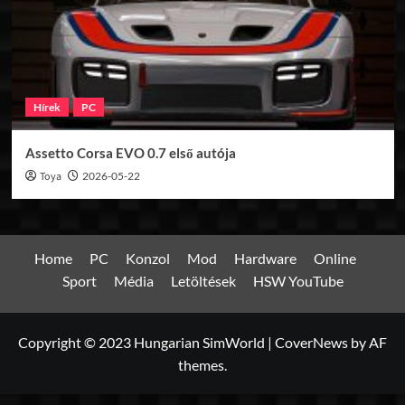
Hírek
PC
Assetto Corsa EVO 0.7 első autója
Toya
2026-05-22
Home
PC
Konzol
Mod
Hardware
Online
Sport
Média
Letöltések
HSW YouTube
Copyright © 2023 Hungarian SimWorld
|
CoverNews
by AF
themes.