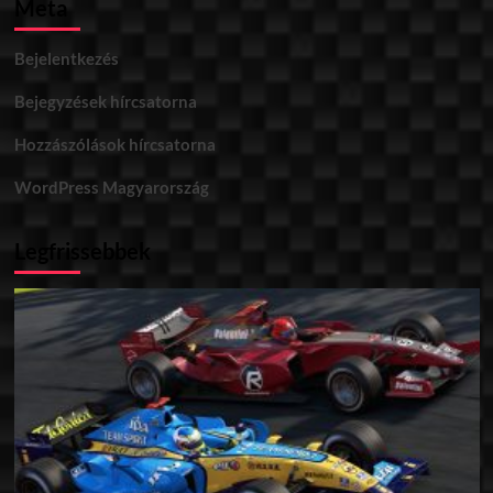
Meta
Bejelentkezés
Bejegyzések hírcsatorna
Hozzászólások hírcsatorna
WordPress Magyarország
Legfrissebbek