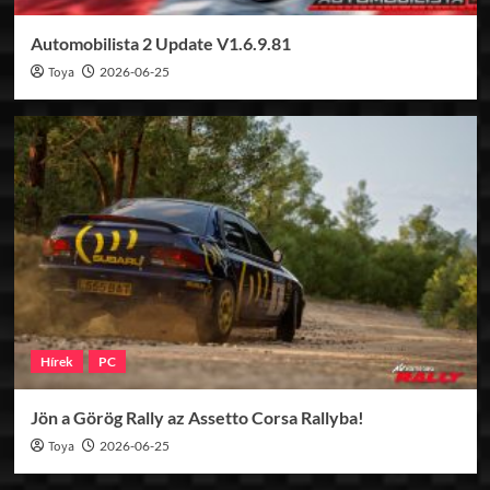
Automobilista 2 Update V1.6.9.81
Toya
2026-06-25
Hírek
PC
Jön a Görög Rally az Assetto Corsa Rallyba!
Toya
2026-06-25