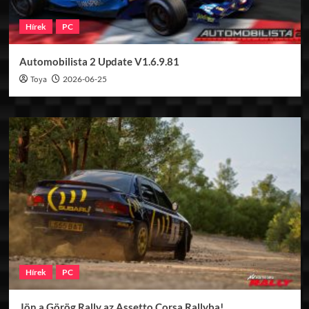
Hírek
PC
Automobilista 2 Update V1.6.9.81
Toya
2026-06-25
Hírek
PC
Jön a Görög Rally az Assetto Corsa Rallyba!