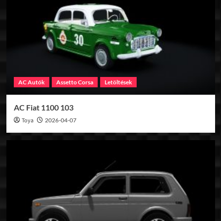
AC Autók
Assetto Corsa
Letöltések
AC Fiat 1100 103
Toya
2026-04-07