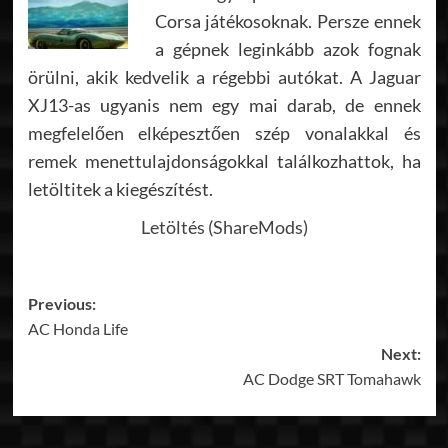
Corsa játékosoknak. Persze ennek
a gépnek leginkább azok fognak
örülni, akik kedvelik a régebbi autókat. A Jaguar
XJ13-as ugyanis nem egy mai darab, de ennek
megfelelően elképesztően szép vonalakkal és
remek menettulajdonságokkal találkozhattok, ha
letöltitek a kiegészítést.
Letöltés (ShareMods)
Post
Previous:
AC Honda Life
navigation
Next:
AC Dodge SRT Tomahawk