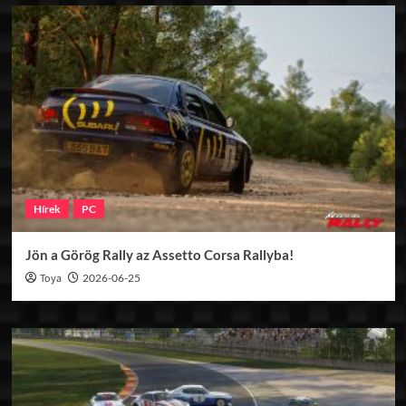
Hírek
PC
Jön a Görög Rally az Assetto Corsa Rallyba!
Toya
2026-06-25