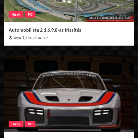
Hírek
PC
Automobilista 2 1.6.9.8-as frissítés
Toya
2026-06-19
Hírek
PC