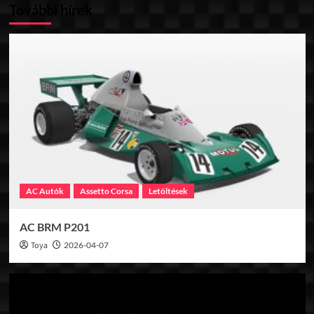
További hírek
AC Autók
Assetto Corsa
Letöltések
AC BRM P201
Toya
2026-04-07