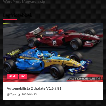
WordPress Magyarország
Legfrissebbek
Hírek
PC
Automobilista 2 Update V1.6.9.81
Toya
2026-06-25