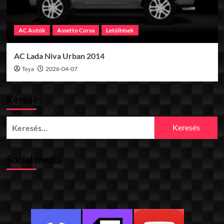
AC Autók
Assetto Corsa
Letöltések
AC Lada Niva Urban 2014
Toya
2026-04-07
Keresés
Keresés:
Social media