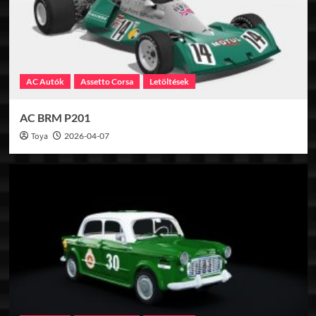
AC Autók
Assetto Corsa
Letöltések
AC BRM P201
Toya
2026-04-07