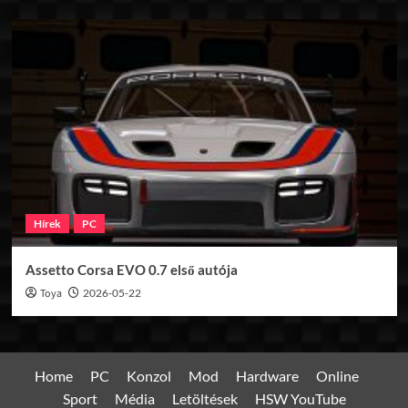
Hírek
PC
Assetto Corsa EVO 0.7 első autója
Toya
2026-05-22
Home
PC
Konzol
Mod
Hardware
Online
Sport
Média
Letöltések
HSW YouTube