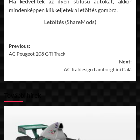
Ha kedvelitek az ilyen stílusú autókat, akkor
mindenképpen klikkeljetek a letöltés gombra.
Letöltés (ShareMods)
Post
Previous:
AC Peugeot 208 GTi Track
navigation
Next:
AC Italdesign Lamborghini Calà
További hírek