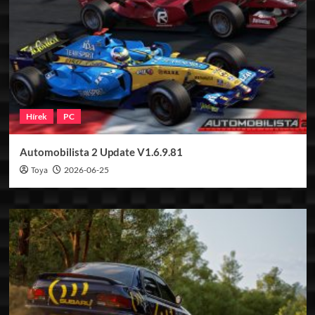
Hírek
PC
Automobilista 2 Update V1.6.9.81
Toya
2026-06-25