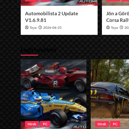
Automobilista 2 Update
Jön a Görö
V1.6.9.81
Corsa Ral
Toya
2026-06-25
Toya
20
Legfrissebbek
Hírek
PC
Hírek
PC