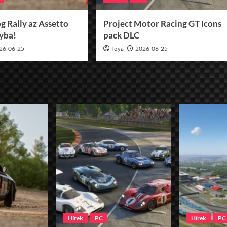
g Rally az Assetto
Project Motor Racing GT Icons
lyba!
pack DLC
26-06-25
Toya
2026-06-25
Hírek
PC
Hírek
PC