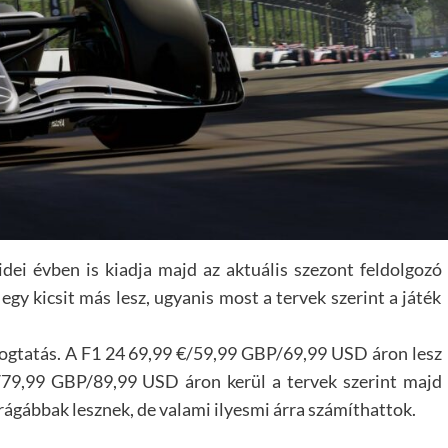
ei évben is kiadja majd az aktuális szezont feldolgozó
egy kicsit más lesz, ugyanis most a tervek szerint a játék
rogtatás. A
F1 24
69,99 €/59,99 GBP/69,99 USD áron lesz
79,99 GBP/89,99 USD áron kerül a tervek szerint majd
rágábbak lesznek, de valami ilyesmi árra számíthattok.