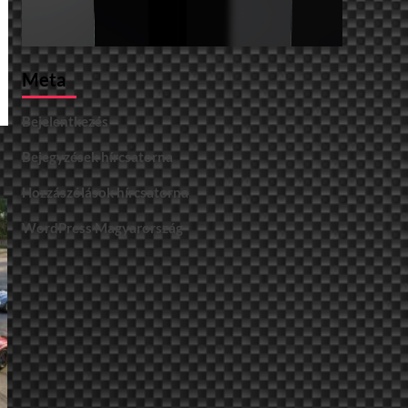
Meta
Bejelentkezés
Bejegyzések hírcsatorna
Hozzászólások hírcsatorna
WordPress Magyarország