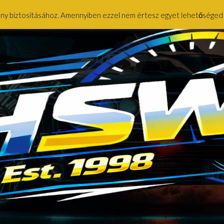
ény biztosításához. Amennyiben ezzel nem értesz egyet lehetőséged ny