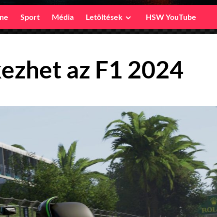
ine
Sport
Média
Letöltések
HSW YouTube
ezhet az F1 2024