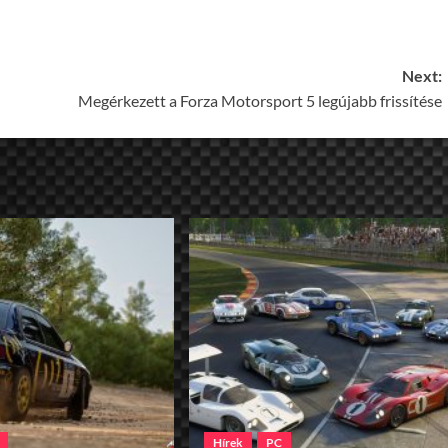
Next:
Megérkezett a Forza Motorsport 5 legújabb frissítése
Hírek
PC