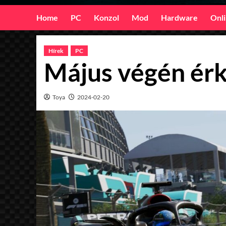
Home
PC
Konzol
Mod
Hardware
Onl
Hírek
PC
Május végén érk
Toya
2024-02-20