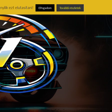
ílik ezt elutasítani!
Elfogadom
További részletek