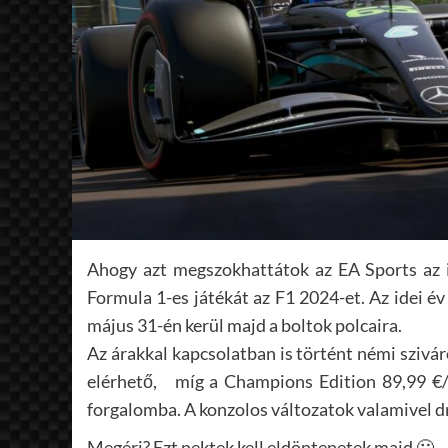
Ahogy azt megszokhattátok az EA Sports az id
Formula 1-es játékát az F1 2024-et. Az idei év 
május 31-én kerül majd a boltok polcaira.
Az árakkal kapcsolatban is történt némi szivá
elérhető,
míg a Champions Edition 89,99 €/
forgalomba. A konzolos változatok valamivel d
Megéri? Ezt nektek kell eldöntenetek majd 🙂