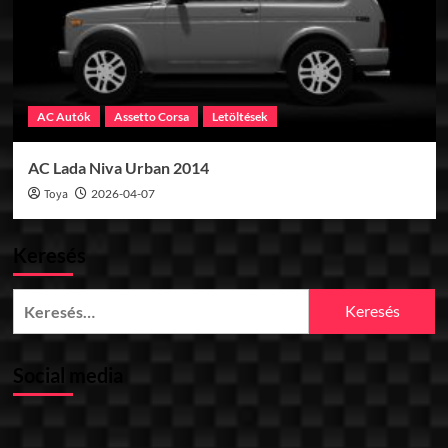
AC Autók
Assetto Corsa
Letöltések
AC Lada Niva Urban 2014
Toya
2026-04-07
Keresés
Keresés:
Social media