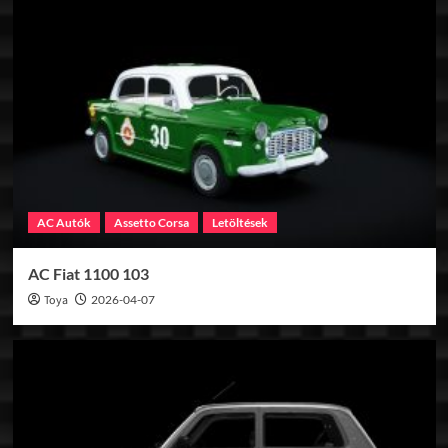
AC Autók
Assetto Corsa
Letöltések
AC Fiat 1100 103
Toya
2026-04-07