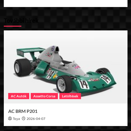
További hírek
AC Autók
Assetto Corsa
Letöltések
AC BRM P201
Toya
2026-04-07