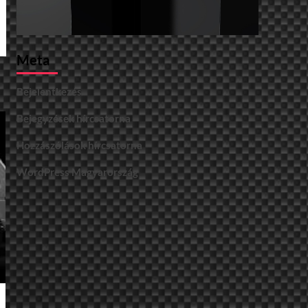
Meta
Bejelentkezés
Bejegyzések hírcsatorna
Hozzászólások hírcsatorna
WordPress Magyarország