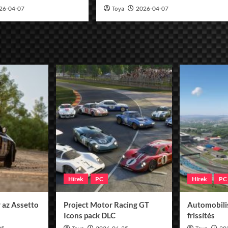
26-04-07
Toya
2026-04-07
Hírek
PC
Hírek
PC
 az Assetto
Project Motor Racing GT
Automobilis
Icons pack DLC
frissítés