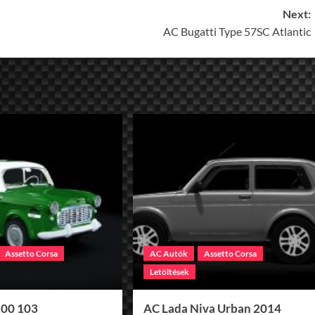
Next:
AC Bugatti Type 57SC Atlantic
Assetto Corsa
AC Autók
Assetto Corsa
Letöltések
100 103
AC Lada Niva Urban 2014