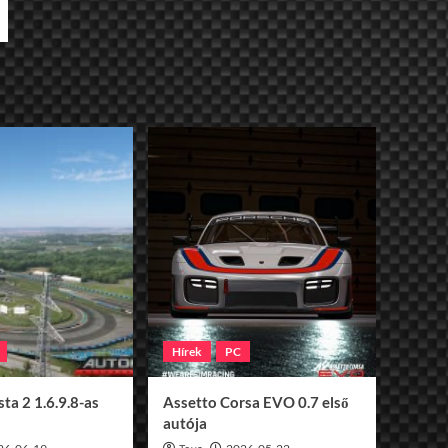
Hírek
PC
ta 2 1.6.9.8-as
Assetto Corsa EVO 0.7 első
autója