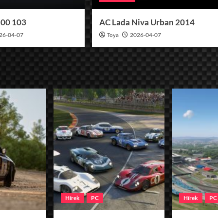
100 103
AC Lada Niva Urban 2014
26-04-07
Toya
2026-04-07
Hírek
PC
Hírek
PC