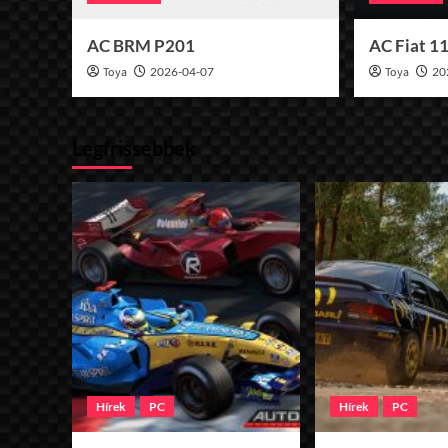
AC BRM P201
AC Fiat 1
Toya
2026-04-07
Toya
20
Legfrissebbek
Hírek
PC
Hírek
PC