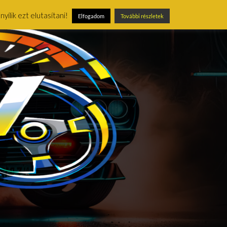
ílik ezt elutasítani!
Elfogadom
További részletek