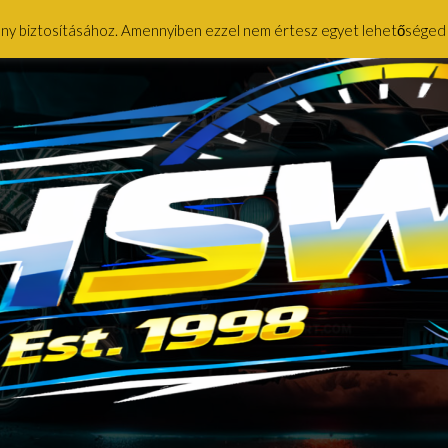
ény biztosításához. Amennyiben ezzel nem értesz egyet lehetőséged ny