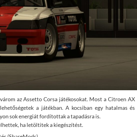
l várom az Assetto Corsa játékosokat. Most a Citroen AX
 lehetőségetek a játékban. A kocsiban egy hatalmas és
on sok energiát fordítottak a tapadásra is.
hettek, ha letöltitek a kiegészítést.
tés (ShareMods)