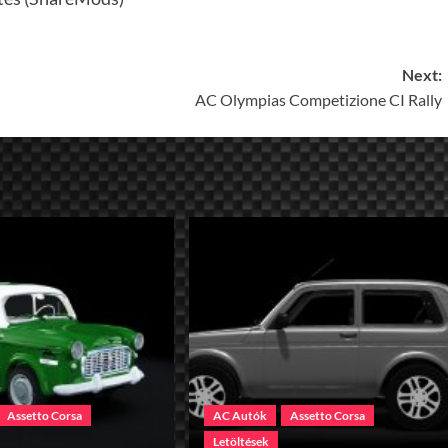
Next:
AC Olympias Competizione CI Rally
Assetto Corsa
AC Autók
Assetto Corsa
Letöltések