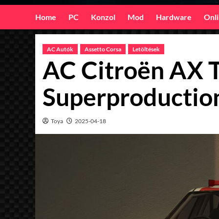
Home
PC
Konzol
Mod
Hardware
Onl
AC Autók
Assetto Corsa
Letöltések
AC Citroën AX 
Superproductio
Toya
2025-04-18