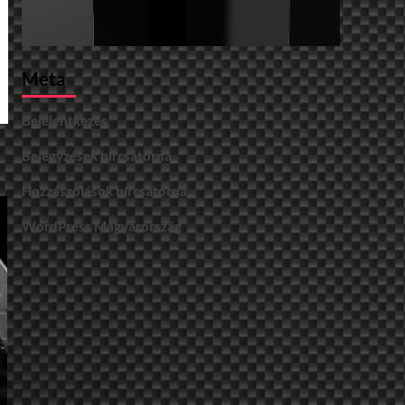
Meta
Bejelentkezés
Bejegyzések hírcsatorna
Hozzászólások hírcsatorna
WordPress Magyarország