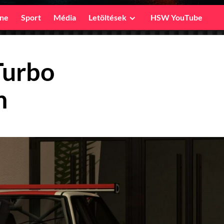
ine
Sport
Média
Letöltések
HSW YouTube
Turbo
n