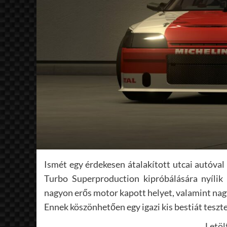
Ismét egy érdekesen átalakított utcai autóva
Turbo Superproduction kipróbálására nyílik
nagyon erős motor kapott helyet, valamint nagy
Ennek köszönhetően egy igazi kis bestiát tesztel
Letöl