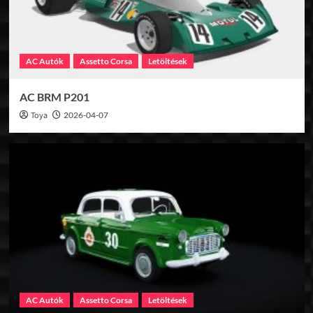
AC Autók
Assetto Corsa
Letöltések
AC BRM P201
Toya
2026-04-07
AC Autók
Assetto Corsa
Letöltések