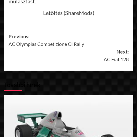
mulasztást.
Letöltés (ShareMods)
Post
Previous:
AC Olympias Competizione CI Rally
navigation
Next:
AC Fiat 128
További hírek