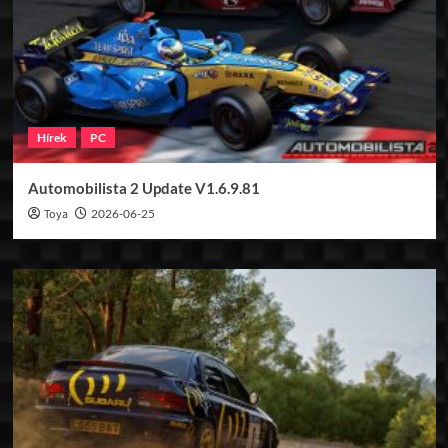
Hírek
PC
Automobilista 2 Update V1.6.9.81
Toya
2026-06-25