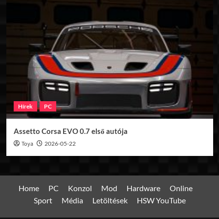
Hírek
PC
Assetto Corsa EVO 0.7 első autója
Toya
2026-05-22
Home
PC
Konzol
Mod
Hardware
Online
Sport
Média
Letöltések
HSW YouTube