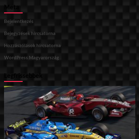
Meta
Bejelentkezés
Bejegyzések hírcsatorna
Hozzászólások hírcsatorna
WordPress Magyarország
Legfrissebbek