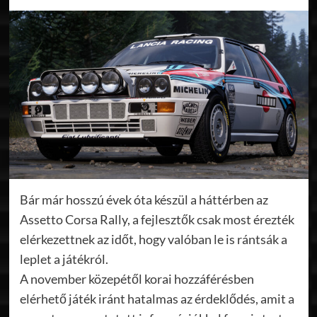
Bár már hosszú évek óta készül a háttérben az
Assetto Corsa Rally, a fejlesztők csak most érezték
elérkezettnek az időt, hogy valóban le is rántsák a
leplet a játékról.
A november közepétől korai hozzáférésben
elérhető játék iránt hatalmas az érdeklődés, amit a