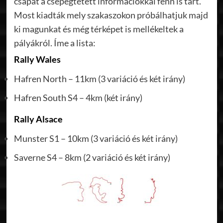
csapat a csepegtetett információkkal fenn is tart.
Most kiadták mely szakaszokon próbálhatjuk majd
ki magunkat és még térképet is mellékeltek a
pályákról. Íme a lista:
Rally Wales​
Hafren North – 11km (3 variáció és két irány)
Hafren South S4 – 4km (két irány)
Rally Alsace​
Munster S1 – 10km (3 variáció és két irány)
Saverne S4 – 8km (2 variáció és két irány)