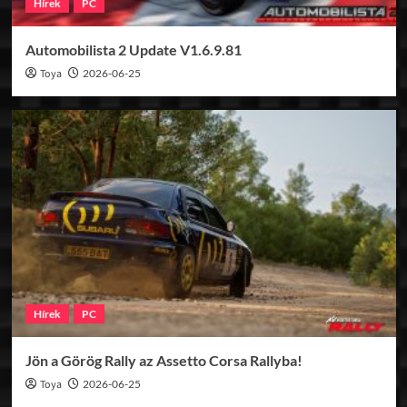
Hírek
PC
Automobilista 2 Update V1.6.9.81
Toya
2026-06-25
Hírek
PC
Jön a Görög Rally az Assetto Corsa Rallyba!
Toya
2026-06-25