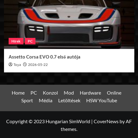
Hírek
PC
Assetto Corsa EVO 0.7 első autója
Toya
2026-05-22
Home
PC
Konzol
Mod
Hardware
Online
Sport
Média
Letöltések
HSW YouTube
Copyright © 2023 Hungarian SimWorld
|
CoverNews
by AF
themes.