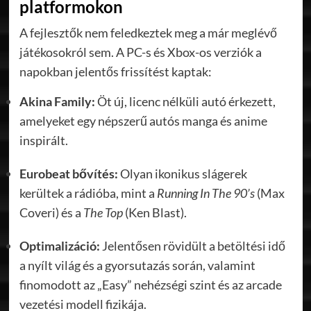
platformokon
A fejlesztők nem feledkeztek meg a már meglévő
játékosokról sem. A PC-s és Xbox-os verziók a
napokban jelentős frissítést kaptak:
Akina Family:
Öt új, licenc nélküli autó érkezett,
amelyeket egy népszerű autós manga és anime
inspirált.
Eurobeat bővítés:
Olyan ikonikus slágerek
kerültek a rádióba, mint a
Running In The 90’s
(Max
Coveri) és a
The Top
(Ken Blast).
Optimalizáció:
Jelentősen rövidült a betöltési idő
a nyílt világ és a gyorsutazás során, valamint
finomodott az „Easy” nehézségi szint és az arcade
vezetési modell fizikája.