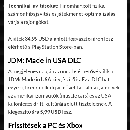
Technikai javításokat:
Finomhangolt fizika,
számos hibajavítás és játékmenet-optimalizálás
várja a rajongókat.
A játék
34,99 USD
ajánlott fogyasztói áron lesz
elérhető a PlayStation Store-ban.
JDM: Made in USA DLC
A megjelenés napján azonnal elérhetővé válik a
JDM: Made in USA
kiegészítő is. Ez a DLC hat
egyedi, licenc nélküli járművet tartalmaz, amelyek
az amerikai izomautók (muscle cars) és az USA
különleges drift-kultúrája előtt tisztelegnek. A
kiegészítő ára
5,99 USD
lesz.
Frissítések a PC és Xbox