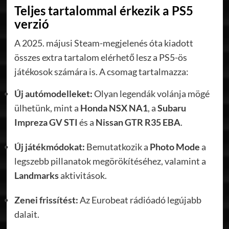
Teljes tartalommal érkezik a PS5
verzió
A 2025. májusi Steam-megjelenés óta kiadott
összes extra tartalom elérhető lesz a PS5-ös
játékosok számára is. A csomag tartalmazza:
Új autómodelleket:
Olyan legendák volánja mögé
ülhetünk, mint a
Honda NSX NA1
, a
Subaru
Impreza GV STI
és a
Nissan GTR R35 EBA
.
Új játékmódokat:
Bemutatkozik a
Photo Mode
a
legszebb pillanatok megörökítéséhez, valamint a
Landmarks
aktivitások.
Zenei frissítést:
Az Eurobeat rádióadó legújabb
dalait.