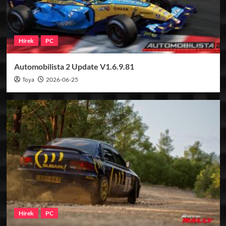
Hírek
PC
Automobilista 2 Update V1.6.9.81
Toya
2026-06-25
Hírek
PC