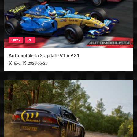
Hírek
PC
Automobilista 2 Update V1.6.9.81
Toya
2026-06-25