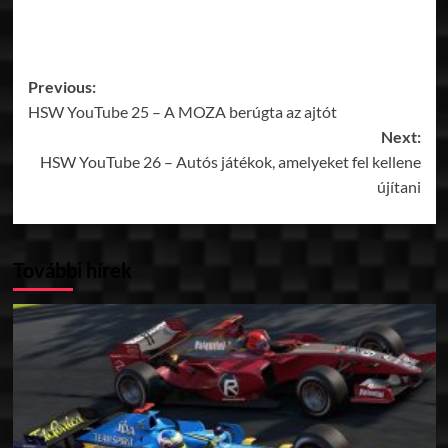
Post
Previous:
HSW YouTube 25 – A MOZA berúgta az ajtót
navigation
Next:
HSW YouTube 26 – Autós játékok, amelyeket fel kellene
újítani
További hírek