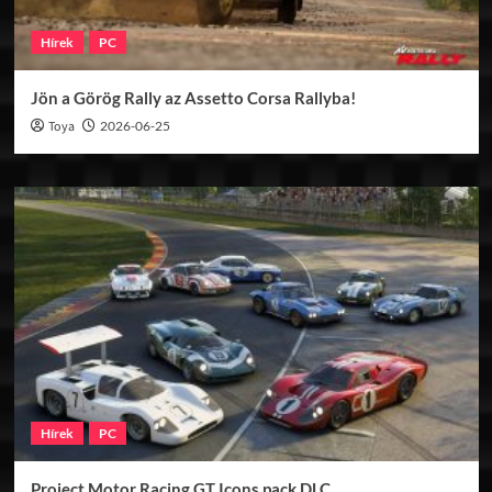
Hírek
PC
Jön a Görög Rally az Assetto Corsa Rallyba!
Toya
2026-06-25
Hírek
PC
Project Motor Racing GT Icons pack DLC