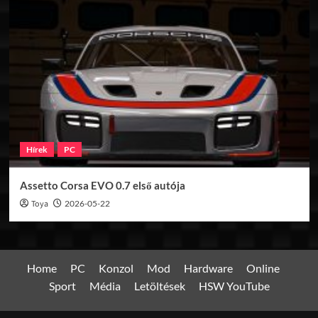
Hírek
PC
Assetto Corsa EVO 0.7 első autója
Toya
2026-05-22
Home
PC
Konzol
Mod
Hardware
Online
Sport
Média
Letöltések
HSW YouTube