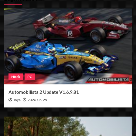
Hírek
PC
Automobilista 2 Update V1.6.9.81
Toya
2026-06-25