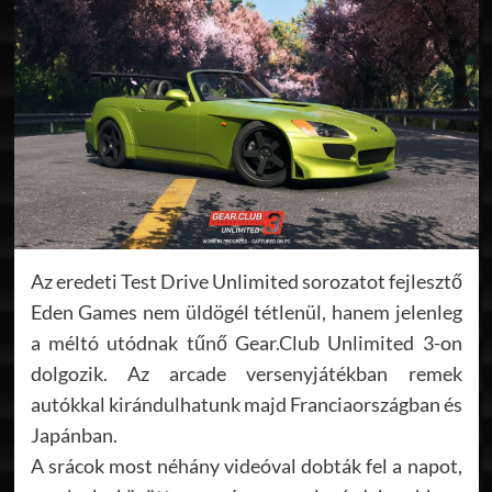
Az eredeti Test Drive Unlimited sorozatot fejlesztő
Eden Games nem üldögél tétlenül, hanem jelenleg
a méltó utódnak tűnő Gear.Club Unlimited 3-on
dolgozik. Az arcade versenyjátékban remek
autókkal kirándulhatunk majd Franciaországban és
Japánban.
A srácok most néhány videóval dobták fel a napot,