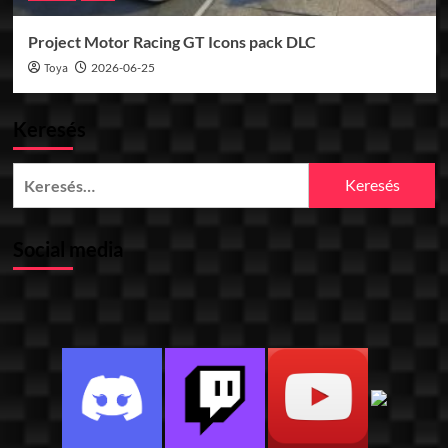
Project Motor Racing GT Icons pack DLC
Toya
2026-06-25
Keresés
Keresés:
Social media