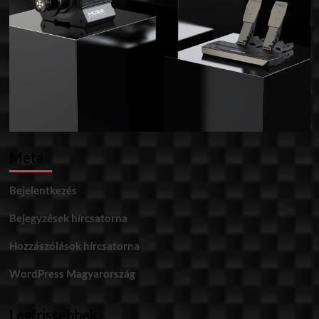
Meta
Bejelentkezés
Bejegyzések hírcsatorna
Hozzászólások hírcsatorna
WordPress Magyarország
Legfrissebbek