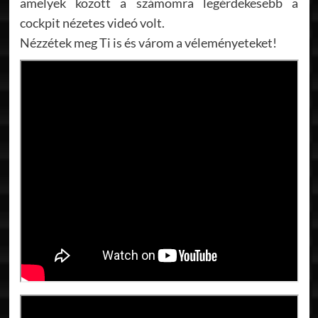
amelyek között a számomra legérdekesebb a
cockpit nézetes videó volt.
Nézzétek meg Ti is és várom a véleményeteket!