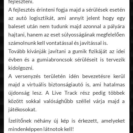
fejleszteni.
A fejlesztés érinteni fogja majd a sérülések esetén
az autó logisztikát, ami annyit jelent hogy egy
baleset után nem tudunk majd azonnal a pályára
hajtani, hanem az eset súlyosságának megfelelően
számolnunk kell vontatással és javítással is.
Tovább kívánják javítani a gumik fizikáját az idei
évben és a gumiabroncsok sérüléseit is tervezik
kidolgozni.
A versenyzés területén idén bevezetésre kerül
majd a virtuális biztonságiautó is, ami hatalmas
újdonság lesz. A Live Track rész pedig többek
között sokkal valósághűbb széllel várja majd a
játékosokat.
Ízelítőnek néhány új kép is érkezett, amelyeket
mindenképpen látnotok kell!