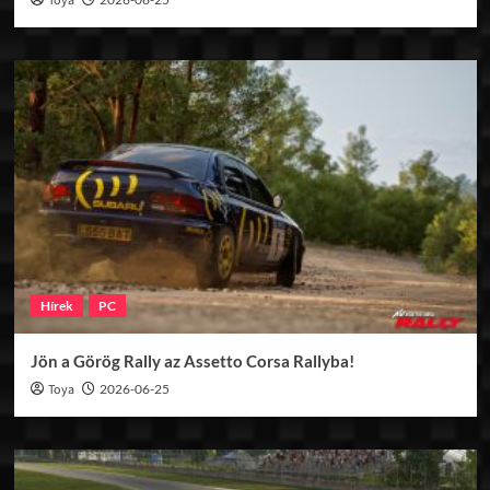
Toya
Hírek
PC
Jön a Görög Rally az Assetto Corsa Rallyba!
Toya
2026-06-25