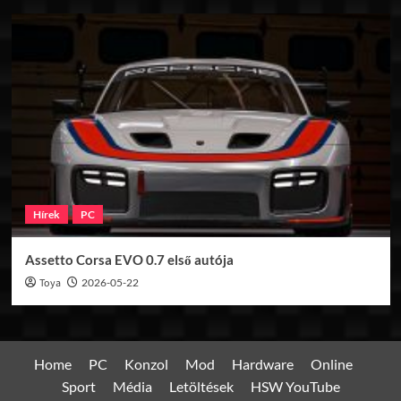
Hírek
PC
Assetto Corsa EVO 0.7 első autója
Toya
2026-05-22
Home
PC
Konzol
Mod
Hardware
Online
Sport
Média
Letöltések
HSW YouTube