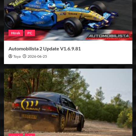
Hírek
PC
Automobilista 2 Update V1.6.9.81
Toya
2026-06-25