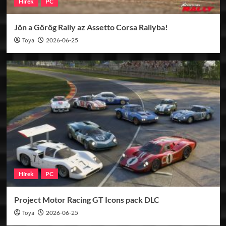
Hírek
PC
Jön a Görög Rally az Assetto Corsa Rallyba!
Toya
2026-06-25
Hírek
PC
Project Motor Racing GT Icons pack DLC
Toya
2026-06-25