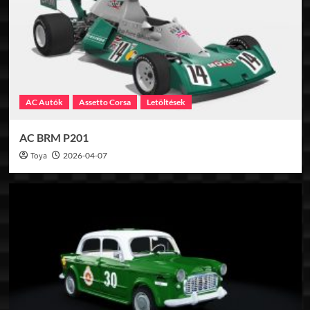
AC Autók
Assetto Corsa
Letöltések
AC BRM P201
Toya
2026-04-07