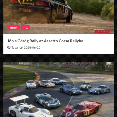
Hírek
PC
Jön a Görög Rally az Assetto Corsa Rallyba!
Toya
2026-06-25