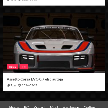
Hírek
PC
Assetto Corsa EVO 0.7 első autója
Toya
2026-05-22
Home
PC
Konzol
Mod
Hardware
Online