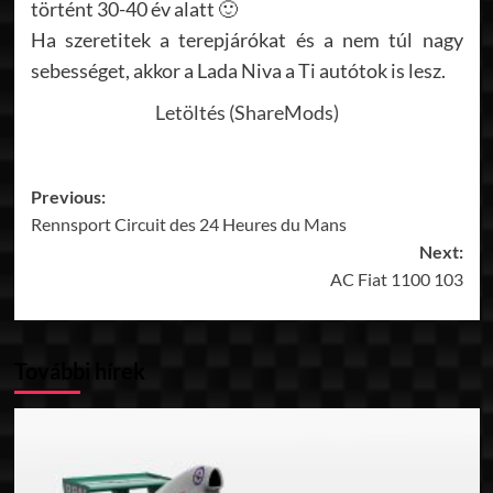
történt 30-40 év alatt 🙂
Ha szeretitek a terepjárókat és a nem túl nagy
sebességet, akkor a Lada Niva a Ti autótok is lesz.
Letöltés (ShareMods)
Post
Previous:
Rennsport Circuit des 24 Heures du Mans
navigation
Next:
AC Fiat 1100 103
További hírek