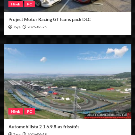
Hírek
PC
Project Motor Racing GT Icons pack DLC
Toya
2026-06-25
Hírek
PC
Automobilista 2 1.6.9.8-as frissítés
Toya
2026-06-19