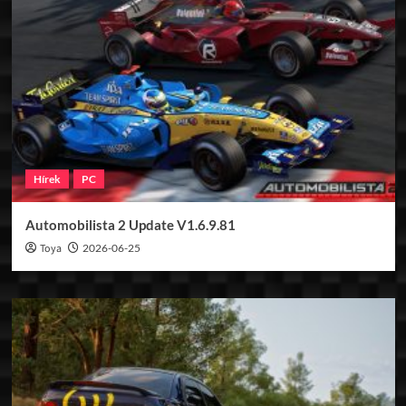
Hírek
PC
Automobilista 2 Update V1.6.9.81
Toya
2026-06-25