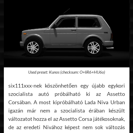
Used preset: Kunos (checksum: O+liR6+HU6o)
six111xxx-nek köszönhetően egy újabb egykori
szocialista autó próbálható ki az Assetto
Corsában. A most kipróbálható Lada Niva Urban
igazán már nem a szocialista érában készült
változatot hozza el az Assetto Corsa játékosoknak,
de az eredeti Nivához képest nem sok változás