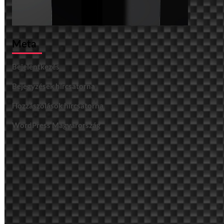
Meta
Bejelentkezés
Bejegyzések hírcsatorna
Hozzászólások hírcsatorna
WordPress Magyarország