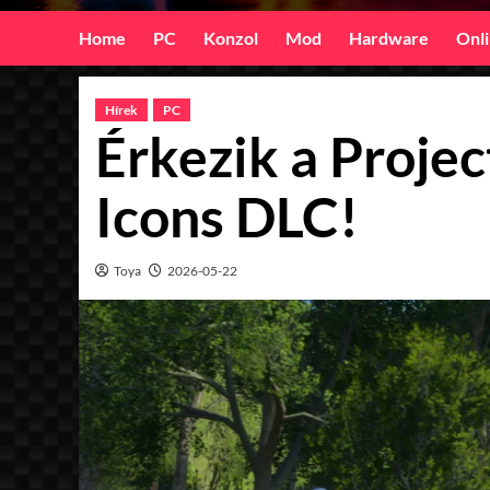
Home
PC
Konzol
Mod
Hardware
Onl
Hírek
PC
Érkezik a Proje
Icons DLC!
Toya
2026-05-22