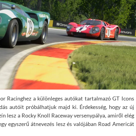
tor Racinghez a különleges autókat tartalmazó GT Icons
ás autóit próbálhatjuk majd ki. Érdekesség, hogy az új
szín lesz a Rocky Knoll Raceway versenypálya, amiről elég
 egy egyszerű átnevezés lesz és valójában Road Americát