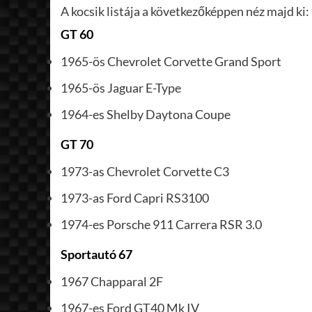
A kocsik listája a következőképpen néz majd ki:
GT 60
1965-ös Chevrolet Corvette Grand Sport
1965-ös Jaguar E-Type
1964-es Shelby Daytona Coupe
GT 70
1973-as Chevrolet Corvette C3
1973-as Ford Capri RS3100
1974-es Porsche 911 Carrera RSR 3.0
Sportautó 67
1967 Chapparal 2F
1967-es Ford GT40 Mk IV