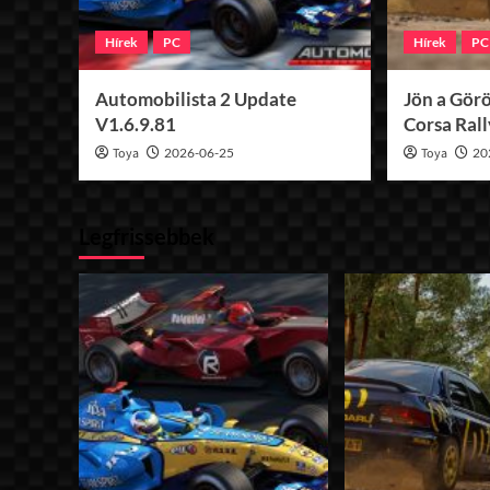
Hírek
PC
Hírek
PC
Automobilista 2 Update
Jön a Görö
V1.6.9.81
Corsa Ral
Toya
2026-06-25
Toya
20
Legfrissebbek