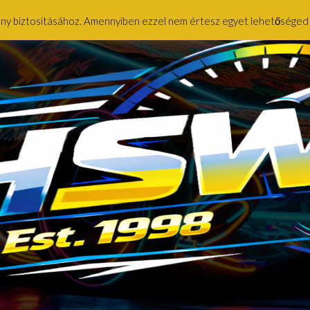
ény biztosításához. Amennyiben ezzel nem értesz egyet lehetőséged ny