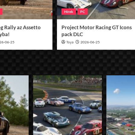
Hírek
PC
g Rally az Assetto
Project Motor Racing GT Icons
lyba!
pack DLC
26-06-25
Toya
2026-06-25