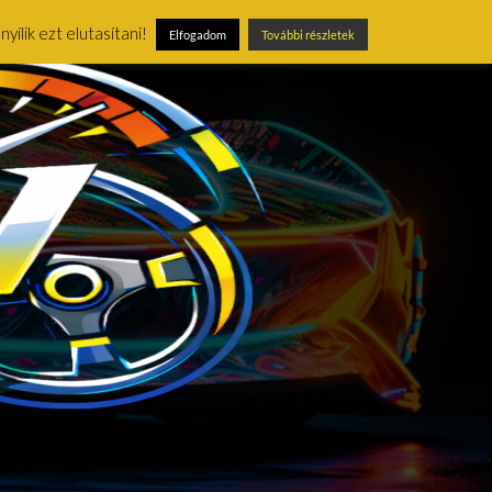
ílik ezt elutasítani!
Elfogadom
További részletek