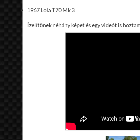
1967 Lola T70 Mk 3
Ízelítőnek néhány képet és egy videót is hozta