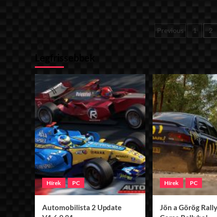
about
MOZA
R3
Bejegyzé
Previous
1
2
Bundle
teszt
lapozása
Legfrissebbek
Hírek
PC
Hírek
PC
Automobilista 2 Update
Jön a Görög Rally