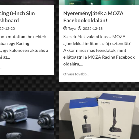
cing 8-inch Sim
Nyereményjáték a MOZA
ashboard
Facebook oldalán!
25-12-20
Toya
2025-12-18
apon mutattam be nektek
Szeretnétek valami klassz MOZA
ában egy Racing
ajándékkal indítani az új esztendőt?
 így különösen aktuális a
Akkor nincs más teendőtök, mint
i az...
ellátogatni a MOZA Racing Facebook
oldalára,...
Read
..
more
Read
Olvass tovább...
about
more
Ascher
about
Racing
Nyereményjáték
8-
a
inch
MOZA
Sim
Facebook
Racing
oldalán!
Dashboard