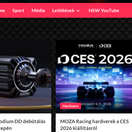
ine
Sport
Média
Letöltések
HSW YouTube
Hardware
odium DD debütálás
MOZA Racing hardverek a CES
zepén
2026 kiállításról