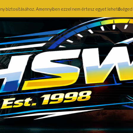
ény biztosításához. Amennyiben ezzel nem értesz egyet lehetőséged ny