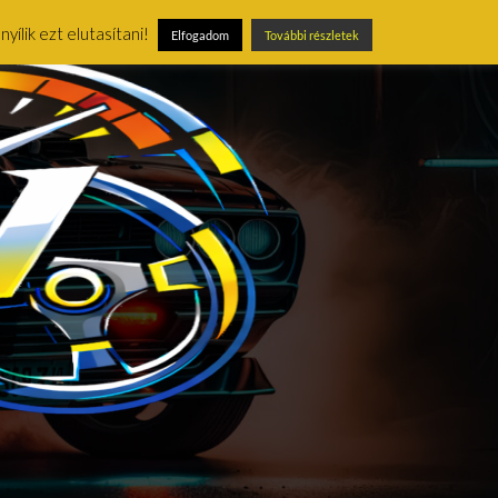
ílik ezt elutasítani!
Elfogadom
További részletek