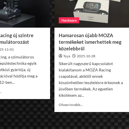
Hardware
cing új szintre
Hamarosan újabb MOZA
imulátorozást
termékeket ismerhettek meg
közelebbről
25-11-01
Toya
2025-10-28
ng, a szimulátoros
repüléstechnika egyik
Sikerült nagyszerű kapcsolatot
tközi gyártója, új
kialakítanom a MOZA Racing
cióval hódítja meg a
csapatával, akiktől ennek
12-ben...
köszönhetően tesztelésre érkeznek a
jövőben termékek. Az egyetlen
Read
..
kikötésem az...
more
about
Read
Olvass tovább...
A
more
MOZA
about
Racing
Hamarosan
új
újabb