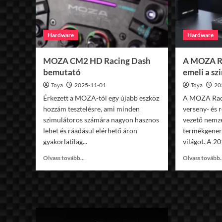
Hardware
Hardware
MOZA CM2 HD Racing Dash
A MOZA Ra
bemutató
emeli a sz
Toya
2025-11-01
Toya
20
Érkezett a MOZA-tól egy újabb eszköz
A MOZA Raci
hozzám tesztelésre, ami minden
verseny- és 
szimulátoros számára nagyon hasznos
vezető nemze
lehet és ráadásul elérhető áron
termékgenerá
gyakorlatilag...
világot. A 20
Read
Olvass tovább...
Olvass tovább.
more
about
MOZA
CM2
HD
Racing