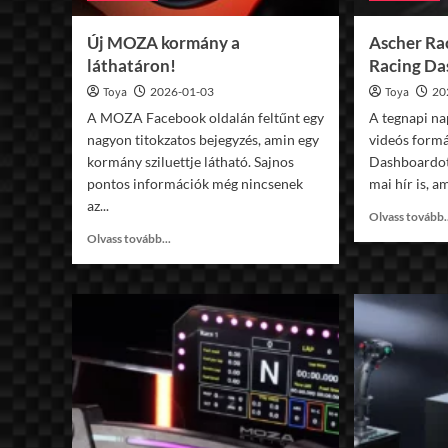
Új MOZA kormány a
Ascher Ra
láthatáron!
Racing D
Toya
2026-01-03
Toya
20
A MOZA Facebook oldalán feltűnt egy
A tegnapi n
nagyon titokzatos bejegyzés, amin egy
videós form
kormány sziluettje látható. Sajnos
Dashboardot,
pontos információk még nincsenek
mai hír is, am
az...
Olvass tovább.
Read
Olvass tovább...
more
about
Új
MOZA
kormány
a
láthatáron!