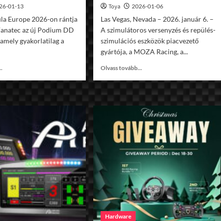
26-01-13
Toya
2026-01-06
la Europe 2026-on rántja
Las Vegas, Nevada – 2026. január 6. –
a Fanatec az új Podium DD
A szimulátoros versenyzés és repülés-
amely gyakorlatilag a
szimulációs eszközök piacvezető
gyártója, a MOZA Racing, a...
Read
Read
..
Olvass tovább...
more
more
about
about
Fanatec
MOZA
Podium
Racing
DD
hardverek
debütálás
a
Január
CES
közepén
2026
kiállításról
Hardware