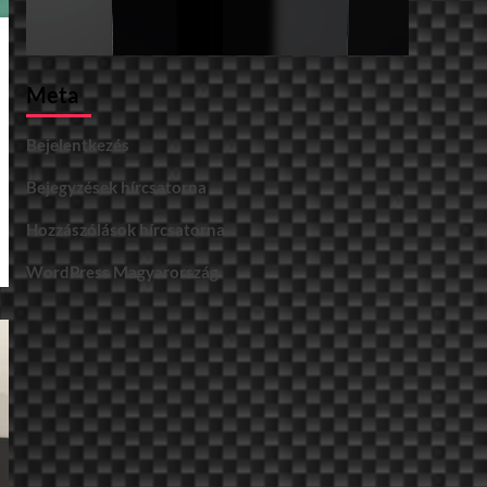
Meta
Bejelentkezés
Bejegyzések hírcsatorna
Hozzászólások hírcsatorna
WordPress Magyarország