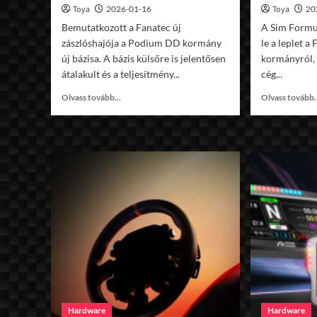
Toya
2026-01-16
Toya
20
Bemutatkozott a Fanatec új
A Sim Formu
zászlóshajója a Podium DD kormány
le a leplet 
új bázisa. A bázis külsőre is jelentősen
kormányról, 
átalakult és a teljesítmény...
cég...
Read
Olvass tovább...
Olvass tovább.
more
about
Megérkezett
a
Fanatec
Podium
DD
Hardware
Hardware