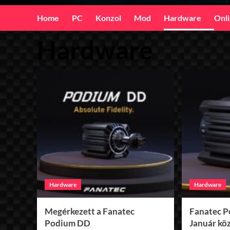
Home
PC
Konzol
Mod
Hardware
Onl
Hardware
Hardware
Hardware
Megérkezett a Fanatec
Fanatec P
Podium DD
Január kö