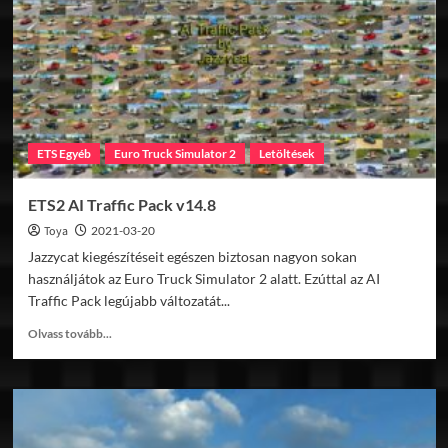
E-
Truck
v1.0
ETS Egyéb
Euro Truck Simulator 2
Letöltések
ETS2 AI Traffic Pack v14.8
Toya
2021-03-20
Jazzycat kiegészítéseit egészen biztosan nagyon sokan
használjátok az Euro Truck Simulator 2 alatt. Ezúttal az AI
Traffic Pack legújabb változatát...
Read
Olvass tovább...
more
about
ETS2
AI
Traffic
Pack