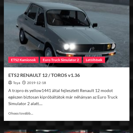
Cybertruck
v1.36
ETS2 Kamionok
Euro Truck Simulator 2
Letöltések
ETS2 RENAULT 12 / TOROS v1.36
Toya
2019-12-18
A trzpro és yellow1441 által fejlesztett Renault 12 modot
egészen biztosan kipróbáltátok már néhányan az Euro Truck
Simulator 2 alatt....
Read
Olvass tovább...
more
about
ETS2