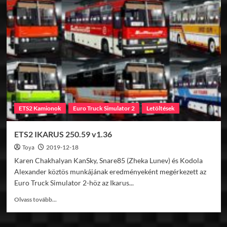
RENAULT
12
/
TOROS
v1.36
ETS2 Kamionok
Euro Truck Simulator 2
Letöltések
ETS2 IKARUS 250.59 v1.36
Toya
2019-12-18
Karen Chakhalyan KanSky, Snare85 (Zheka Lunev) és Kodola
Alexander köztös munkájának eredményeként megérkezett az
Euro Truck Simulator 2-höz az Ikarus...
Read
Olvass tovább...
more
about
ETS2