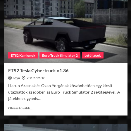
to
Aral
v1.1b
ETS2 Kamionok
Euro Truck Simulator 2
Letöltések
ETS2 Tesla Cybertruck v1.36
Toya
2019-12-18
Harun Arasnak és Okan Yorgának köszönhetően egy kicsit
utazhattok az időben az Euro Truck Simulator 2 segítségével. A
játékhoz ugyanis...
Read
Olvass tovább...
more
about
ETS2
Tesla