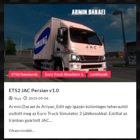
ETS2
Scania
Nielson
250
v1.35.x
ETS2 Kamionok
Euro Truck Simulator 2
Letöltések
ETS2 JAC Persian v1.0
Toya
2019-09-04
Armin.Daraei és Ariyan_Edit egy igazán különleges teherautót
osztott meg az Euro Truck Simulator 2 játékosokkal. Ezúttal az
Iránban gyártott JAC...
Read
Olvass tovább...
more