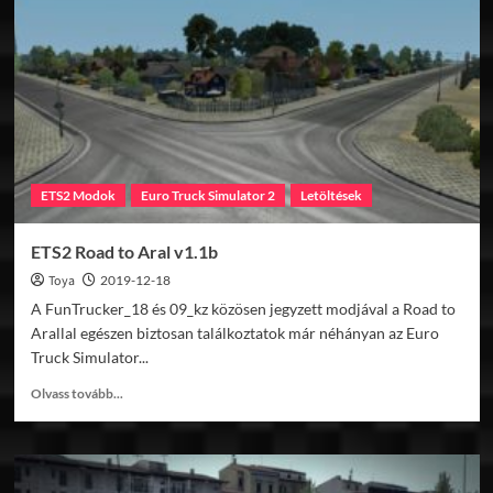
v5.0
ETS2 Modok
Euro Truck Simulator 2
Letöltések
ETS2 Road to Aral v1.1b
Toya
2019-12-18
A FunTrucker_18 és 09_kz közösen jegyzett modjával a Road to
Arallal egészen biztosan találkoztatok már néhányan az Euro
Truck Simulator...
Read
Olvass tovább...
more
about
ETS2
Road