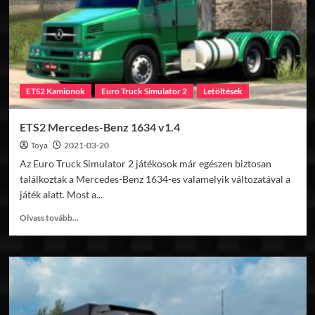
ETS2 Kamionok
Euro Truck Simulator 2
Letöltések
ETS2 Mercedes-Benz 1634 v1.4
Toya
2021-03-20
Az Euro Truck Simulator 2 játékosok már egészen biztosan
találkoztak a Mercedes-Benz 1634-es valamelyik változatával a
játék alatt. Most a...
Read
Olvass tovább...
more
about
ETS2
Mercedes-
Benz
1634
v1.4