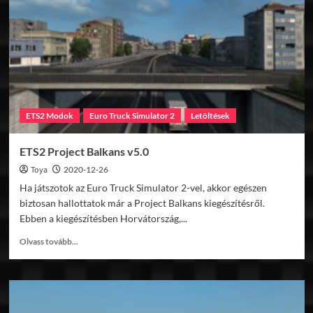
v14.8
ETS2 Modok
Euro Truck Simulator 2
Letöltések
ETS2 Project Balkans v5.0
Toya
2020-12-26
Ha játszotok az Euro Truck Simulator 2-vel, akkor egészen
biztosan hallottatok már a Project Balkans kiegészítésről.
Ebben a kiegészítésben Horvátország,...
Read
Olvass tovább...
more
about
ETS2
Project
Balkans