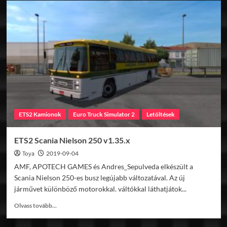
IKARUS
250.59
v1.36
ETS2 Kamionok
Euro Truck Simulator 2
Letöltések
ETS2 Scania Nielson 250 v1.35.x
Toya
2019-09-04
AMF, APOTECH GAMES és Andres_Sepulveda elkészült a
Scania Nielson 250-es busz legújabb változatával. Az új
járművet különböző motorokkal. váltókkal láthatjátok...
Read
Olvass tovább...
more
about