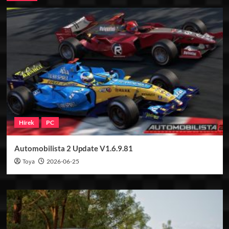
Hírek
PC
Automobilista 2 Update V1.6.9.81
Toya
2026-06-25