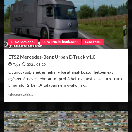
ETS2 Kamionok
Euro Truck Simulator 2
Letöltések
ETS2 Mercedes-Benz Urban E-Truck v1.0
Toya
2021-03-20
OyuncuyusBisnek és néhány barátjának köszönhetően egy
egészen érdekes teherautót próbálhattok most ki az Euro Truck
Simulator 2-ben. Általában nem gyakoriak...
Read
Olvass tovább...
more
about
ETS2
Mercedes-
Benz
Urban