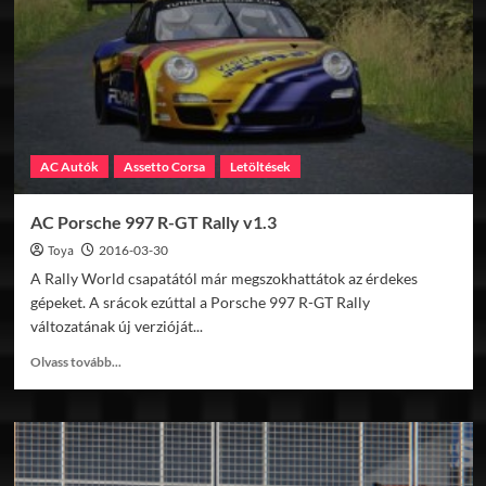
#77
CUSCO
Pitone
Edition
AC Autók
Assetto Corsa
Letöltések
AC Porsche 997 R-GT Rally v1.3
Toya
2016-03-30
A Rally World csapatától már megszokhattátok az érdekes
gépeket. A srácok ezúttal a Porsche 997 R-GT Rally
változatának új verzióját...
Read
Olvass tovább...
more
about
AC
Porsche
997
R-