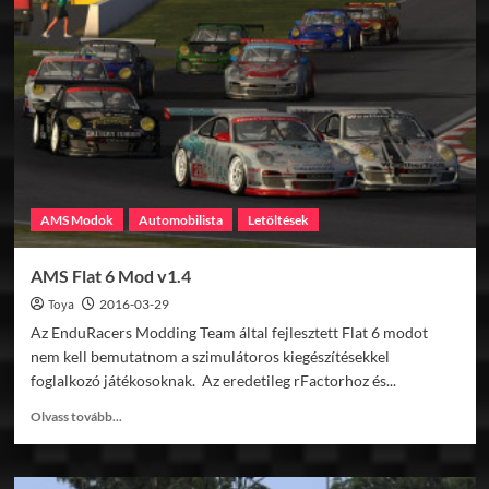
2015
by
RSLF1
v1.0
AMS Modok
Automobilista
Letöltések
AMS Flat 6 Mod v1.4
Toya
2016-03-29
Az EnduRacers Modding Team által fejlesztett Flat 6 modot
nem kell bemutatnom a szimulátoros kiegészítésekkel
foglalkozó játékosoknak. Az eredetileg rFactorhoz és...
Read
Olvass tovább...
more
about
AMS