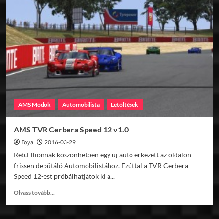
Flat
6
Mod
v1.4
AMS Modok
Automobilista
Letöltések
AMS TVR Cerbera Speed 12 v1.0
Toya
2016-03-29
Reb.Ellionnak köszönhetően egy új autó érkezett az oldalon
frissen debütáló Automobilistához. Ezúttal a TVR Cerbera
Speed 12-est próbálhatjátok ki a...
Read
Olvass tovább...
more
about
AMS