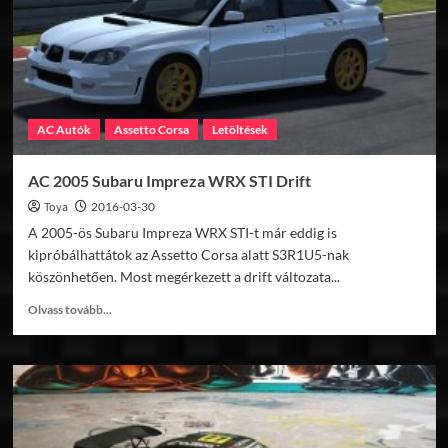
AC Autók
Assetto Corsa
Letöltések
AC 2005 Subaru Impreza WRX STI Drift
Toya
2016-03-30
A 2005-ös Subaru Impreza WRX STI-t már eddig is
kipróbálhattátok az Assetto Corsa alatt S3R1U5-nak
köszönhetően. Most megérkezett a drift változata...
Read
Olvass tovább...
more
about
AC
2005
Subaru
Impreza
WRX