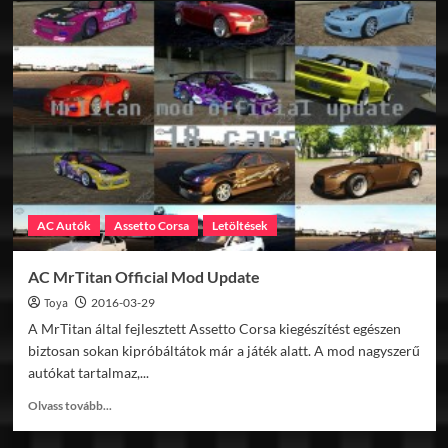
TVR
Cerbera
Speed
12
v1.0
AC Autók
Assetto Corsa
Letöltések
AC MrTitan Official Mod Update
Toya
2016-03-29
A MrTitan által fejlesztett Assetto Corsa kiegészítést egészen
biztosan sokan kipróbáltátok már a játék alatt. A mod nagyszerű
autókat tartalmaz,...
Read
Olvass tovább...
more
about