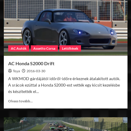
GT
Rally
v1.3
AC Autók
Assetto Corsa
Letöltések
AC Honda S2000 Drift
Toya
2016-03-30
A WKMOD gárdájától időről-időre érkeznek átalakított autók.
A srácok ezúttal a Honda S2000-est vették egy kicsit kezelésbe
és készítették el...
Read
Olvass tovább...
more
about
AC
Honda
S2000