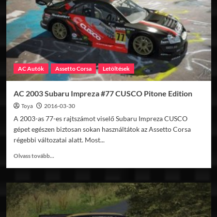
STI
Drift
AC Autók
Assetto Corsa
Letöltések
AC 2003 Subaru Impreza #77 CUSCO Pitone Edition
Toya
2016-03-30
A 2003-as 77-es rajtszámot viselő Subaru Impreza CUSCO
gépet egészen biztosan sokan használtátok az Assetto Corsa
régebbi változatai alatt. Most...
Read
Olvass tovább...
more
about
AC
2003
Subaru
Impreza