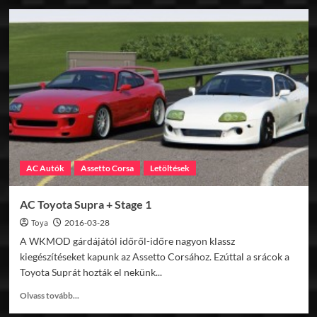
AC
MrTitan
Official
Mod
Update
AC Autók
Assetto Corsa
Letöltések
AC Toyota Supra + Stage 1
Toya
2016-03-28
A WKMOD gárdájától időről-időre nagyon klassz
kiegészítéseket kapunk az Assetto Corsához. Ezúttal a srácok a
Toyota Suprát hozták el nekünk...
Read
Olvass tovább...
more