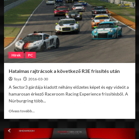
Drift
Hírek
PC
Hatalmas rajtrácsok a következő R3E frissítés után
Toya
2016-03-30
A Sector3 gárdája kiadott néhány előzetes képet és egy videót a
hamarosan érkező Raceroom Racing Experience frissítésből. A
Nürburgring több...
Read
Olvass tovább...
more
about
Hatalmas
rajtrácsok