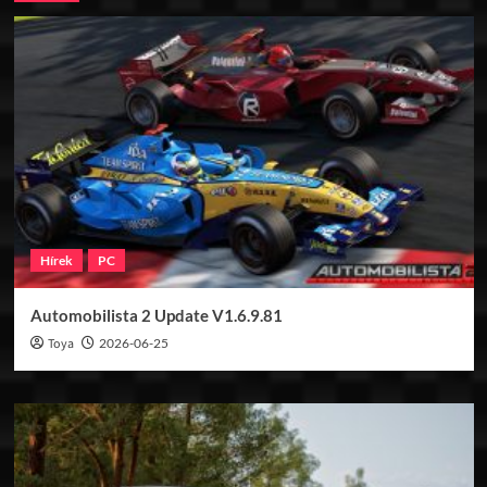
Hírek
PC
Automobilista 2 Update V1.6.9.81
Toya
2026-06-25