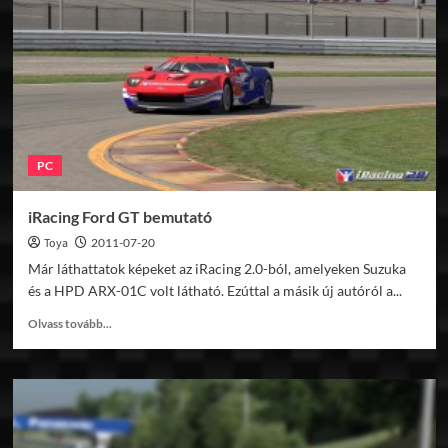
FOTV
műsorán
PC
iRacing Ford GT bemutató
Toya
2011-07-20
Már láthattatok képeket az iRacing 2.0-ból, amelyeken Suzuka
és a HPD ARX-01C volt látható. Ezúttal a másik új autóról a...
Read
Olvass tovább...
more
about
iRacing
Ford
GT
bemutató