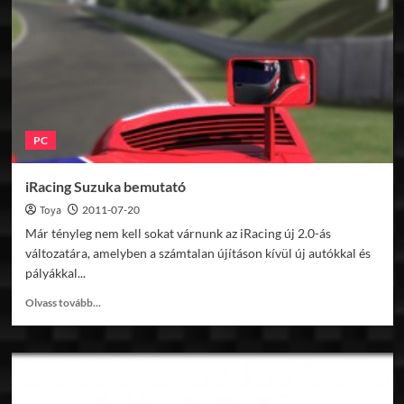
PC
iRacing Suzuka bemutató
Toya
2011-07-20
Már tényleg nem kell sokat várnunk az iRacing új 2.0-ás
változatára, amelyben a számtalan újításon kívül új autókkal és
pályákkal...
Read
Olvass tovább...
more
about
iRacing
Suzuka
bemutató