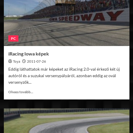
PC
iRacing Iowa képek
Toya
2011-07-26
Eddig láthattatok már képeket az iRacing 2.0-val érkező két új
autóról és a suzukai versenypályáról, azonban eddig az ovál
versenyzők...
Read
Olvass tovább...
more
about
iRacing
Iowa
képek