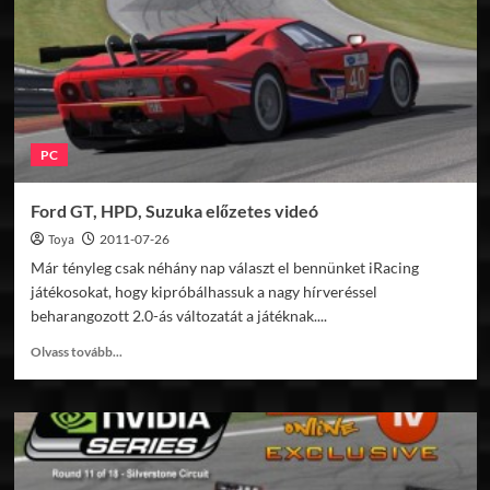
PC
Ford GT, HPD, Suzuka előzetes videó
Toya
2011-07-26
Már tényleg csak néhány nap választ el bennünket iRacing
játékosokat, hogy kipróbálhassuk a nagy hírveréssel
beharangozott 2.0-ás változatát a játéknak....
Read
Olvass tovább...
more
about
Ford
GT,
HPD,
Suzuka