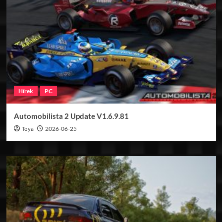
Hírek
PC
Automobilista 2 Update V1.6.9.81
Toya
2026-06-25