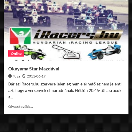
Online
Okayama Star Mazdával
Toya
2011-06-17
Bár az iRacers.hu szervere jelenleg nem elérhető ez nem jelenti
azt, hogy a versenyek elmaradnának. Hétfőn 20.45-től a srácok
a...
Read
Olvass tovább...
more
about
Okayama
Star