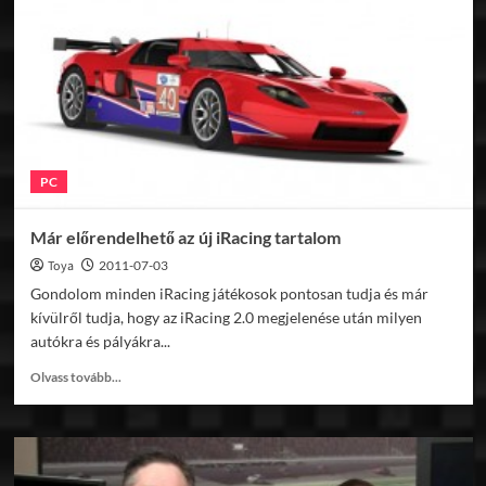
PC
Már előrendelhető az új iRacing tartalom
Toya
2011-07-03
Gondolom minden iRacing játékosok pontosan tudja és már
kívülről tudja, hogy az iRacing 2.0 megjelenése után milyen
autókra és pályákra...
Read
Olvass tovább...
more
about
Már
előrendelhető
az