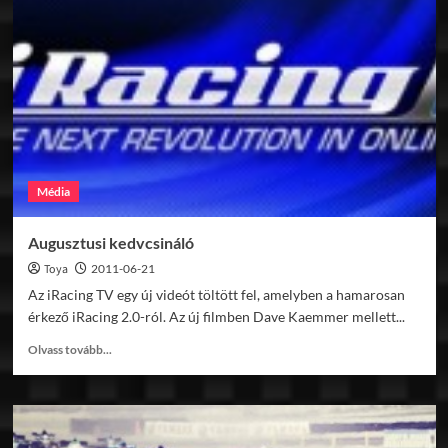
in
Sim
Racing
06.24.
Média
Augusztusi kedvcsináló
Toya
2011-06-21
Az iRacing TV egy új videót töltött fel, amelyben a hamarosan
érkező iRacing 2.0-ról. Az új filmben Dave Kaemmer mellett...
Read
Olvass tovább...
more
about
Augusztusi
kedvcsináló