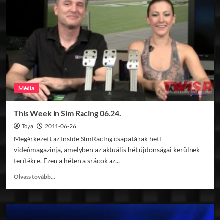
új
iRacing
tartalom
Média
This Week in Sim Racing 06.24.
Toya
2011-06-26
Megérkezett az Inside SimRacing csapatának heti
videómagazinja, amelyben az aktuális hét újdonságai kerülnek
terítékre. Ezen a héten a srácok az...
Read
Olvass tovább...
more
about
This
Week