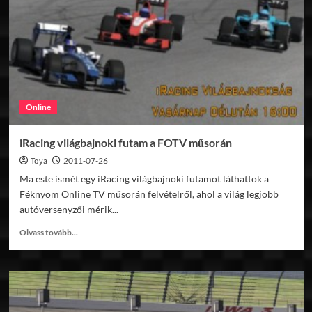
előzetes
videó
Online
iRacing világbajnoki futam a FOTV műsorán
Toya
2011-07-26
Ma este ismét egy iRacing világbajnoki futamot láthattok a
Féknyom Online TV műsorán felvételről, ahol a világ legjobb
autóversenyzői mérik...
Read
Olvass tovább...
more
about
iRacing
világbajnoki
futam
a