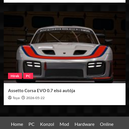
Hírek
PC
Assetto Corsa EVO 0.7 első autója
Toya
2026-05-22
Home
PC
Konzol
Mod
Hardware
Online