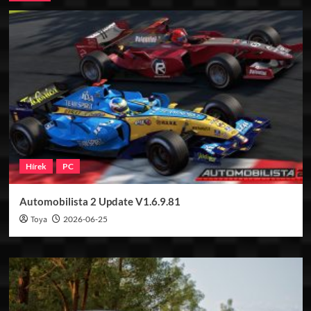
Hírek
PC
Automobilista 2 Update V1.6.9.81
Toya
2026-06-25