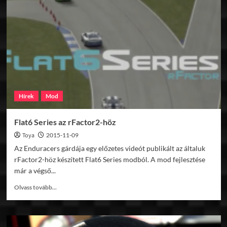
Audi
A4
STW/BTCC
előzetes
Hírek
Mod
Flat6 Series az rFactor2-höz
Toya
2015-11-09
Az Enduracers gárdája egy előzetes videót publikált az általuk
rFactor2-höz készített Flat6 Series modból. A mod fejlesztése
már a végső...
Read
Olvass tovább...
more
about
Flat6
Series