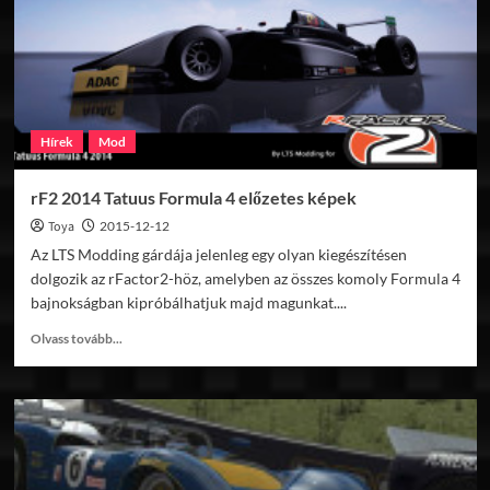
Hírek
Mod
rF2 2014 Tatuus Formula 4 előzetes képek
Toya
2015-12-12
Az LTS Modding gárdája jelenleg egy olyan kiegészítésen
dolgozik az rFactor2-höz, amelyben az összes komoly Formula 4
bajnokságban kipróbálhatjuk majd magunkat....
Read
Olvass tovább...
more
about
rF2
2014
Tatuus
Formula
4