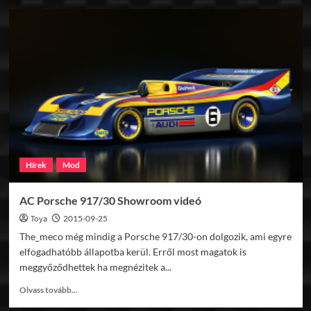
rF2
Endurance
Series
képek
Hírek
Mod
AC Porsche 917/30 Showroom videó
Toya
2015-09-25
The_meco még mindig a Porsche 917/30-on dolgozik, ami egyre
elfogadhatóbb állapotba kerül. Erről most magatok is
meggyőződhettek ha megnézitek a...
Read
Olvass tovább...
more