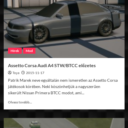
FIA
GT3
mod
előzetesek
Hírek
Mod
Assetto Corsa Audi A4 STW/BTCC előzetes
Toya
2015-11-17
Patrik Marek neve egyáltalán nem ismeretlen az Assetto Corsa
játékosok körében. Neki köszönhetjük a nagyszerűen
sikerült Nissan Primera BTCC modot, ami...
Read
Olvass tovább...
more
about
Assetto
Corsa