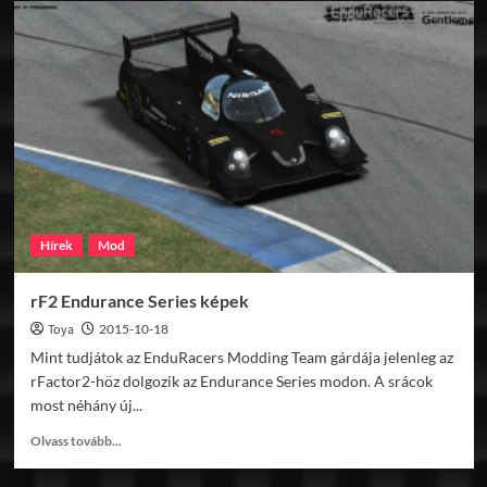
DRM
Revival
előzetesek
Hírek
Mod
rF2 Endurance Series képek
Toya
2015-10-18
Mint tudjátok az EnduRacers Modding Team gárdája jelenleg az
rFactor2-höz dolgozik az Endurance Series modon. A srácok
most néhány új...
Read
Olvass tovább...
more
about