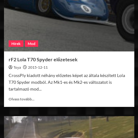
előzetes
képek
Hírek
Mod
rF2 Lola T70 Spyder előzetesek
Toya
2015-12-11
CrossPly kiadott néhány előzetes képet az általa készített Lola
T70 Spyder modból. Az Mk1-es és Mk2-es változatot is
tartalmazó mod...
Read
Olvass tovább...
more
about
rF2
Lola
T70
Spyder