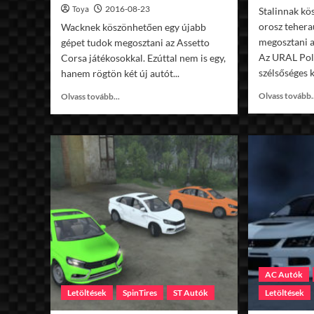
Toya
2016-08-23
Stalinnak kö
orosz tehera
Wacknek köszönhetően egy újabb
megosztani a
gépet tudok megosztani az Assetto
Az URAL Pola
Corsa játékosokkal. Ezúttal nem is egy,
szélsőséges 
hanem rögtön két új autót...
Read
Olvass tovább.
Olvass tovább...
more
about
AC
Volkswagen
Golf
Mk4/Opel
Corsa
VXR
AC Autók
Letöltések
SpinTires
ST Autók
Letöltések