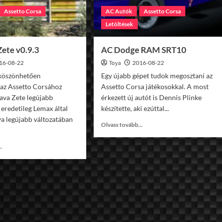
Assetto Corsa
AC Autók
Assetto Corsa
Letöltések
Zete v0.9.3
AC Dodge RAM SRT10
16-08-22
Toya
2016-08-22
köszönhetően
Egy újabb gépet tudok megosztani az
 az Assetto Corsához
Assetto Corsa játékosokkal. A most
lava Zete legújabb
érkezett új autót is Dennis Plinke
 eredetileg Lemax által
készítette, aki ezúttal...
lya legújabb változatában
Read
Olvass tovább...
more
about
Read
..
AC
more
Dodge
about
RAM
AC
SRT10
Glava
Zete
v0.9.3