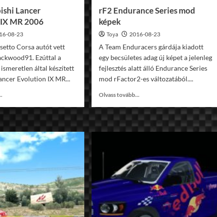
ishi Lancer
rF2 Endurance Series mod
 IX MR 2006
képek
16-08-23
Toya
2016-08-23
setto Corsa autót vett
A Team Enduracers gárdája kiadott
ackwood91. Ezúttal a
egy becsületes adag új képet a jelenleg
 ismeretlen által készített
fejlesztés alatt álló Endurance Series
ancer Evolution IX MR...
mod rFactor2-es változatából....
Read
Read
..
Olvass tovább...
more
more
about
about
AC
rF2
Mitsubishi
Endurance
Lancer
Series
Evolution
mod
IX
képek
MR
2006