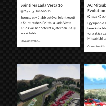
Spintires Lada Vesta 16
AC Mitsub
Evolution
Toya
2016-08-23
Toya
20
Sponge egy újabb autóval jelentkezett
a Spintireshez. Ezúttal a Lada Vesta
Egy újabb As
16-os vár benneteket a játékban. Az új
kezelésbe bl
kocsi több...
választása az
Mitsubishi L
Read
Olvass tovább...
more
Olvass tovább.
about
Spintires
Lada
Vesta
16