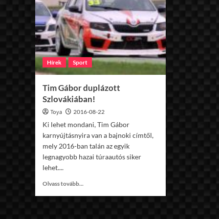
Hírek
Sport
Tim Gábor duplázott
Szlovákiában!
Toya
2016-08-22
Ki lehet mondani, Tim Gábor
karnyújtásnyira van a bajnoki címtől,
mely 2016-ban talán az egyik
legnagyobb hazai túraautós siker
lehet....
Read
Olvass tovább...
more
about
Tim