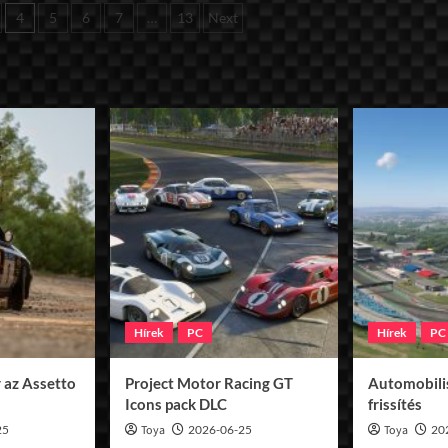
k
4
5
6
7
…
13
Next
Hírek
PC
Hírek
PC
 az Assetto
Project Motor Racing GT
Automobilis
Icons pack DLC
frissítés
25
Toya
2026-06-25
Toya
20