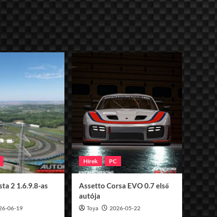
Hírek
PC
ta 2 1.6.9.8-as
Assetto Corsa EVO 0.7 első
autója
26-06-19
Toya
2026-05-22