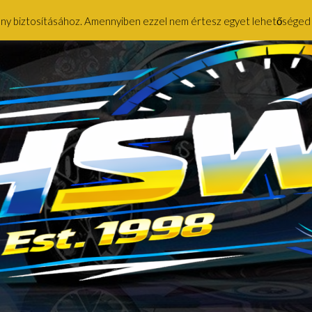
ény biztosításához. Amennyiben ezzel nem értesz egyet lehetőséged ny