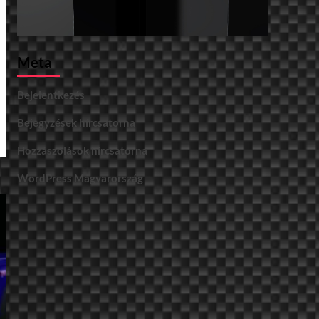
Meta
Bejelentkezés
Bejegyzések hírcsatorna
Hozzászólások hírcsatorna
WordPress Magyarország