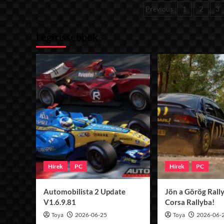
Gábor
Bejegyzése
Previous
1
2
3
duplázott
Szlovákiában!
lapozása
Legfrissebbek
Hírek
PC
Hírek
PC
Automobilista 2 Update
Jön a Görög Rally
V1.6.9.81
Corsa Rallyba!
Toya
2026-06-25
Toya
2026-06-