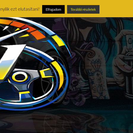
ílik ezt elutasítani!
Elfogadom
További részletek