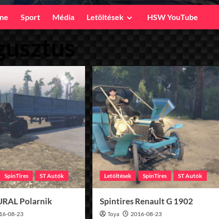
ine
Sport
Média
Letöltések
HSW YouTube
gusztus
SpinTires
ST Autók
Letöltések
SpinTires
ST Autók
 URAL Polarnik
Spintires Renault G 1902
16-08-23
Toya
2016-08-23