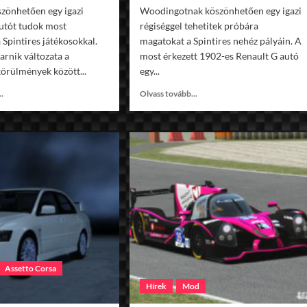
szönhetően egy igazi
Woodingotnak köszönhetően egy igazi
utót tudok most
régiséggel tehetitek próbára
 Spintires játékosokkal.
magatokat a Spintires nehéz pályáin. A
rnik változata a
most érkezett 1902-es Renault G autó
körülmények között...
egy...
Read
Read
..
Olvass tovább...
more
more
about
about
Spintires
Spintires
URAL
Renault
Polarnik
G
1902
Assetto Corsa
Hírek
Mod