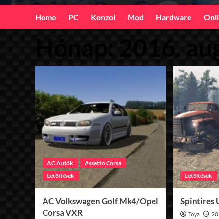
Home
PC
Konzol
Mod
Hardware
Onl
Hónap:
2016. au
AC Autók
Assetto Corsa
Letöltések
Letöltések
AC Volkswagen Golf Mk4/Opel
Spintires
Corsa VXR
Toya
20