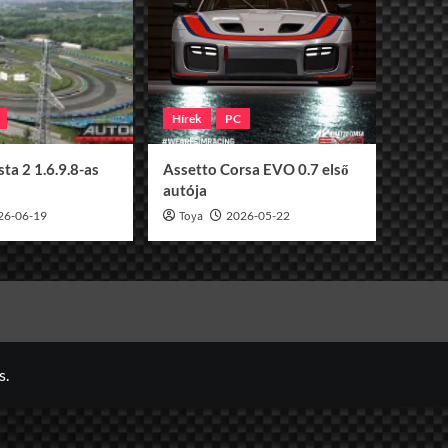
Hírek
PC
ta 2 1.6.9.8-as
Assetto Corsa EVO 0.7 első
autója
26-06-19
Toya
2026-05-22
s.