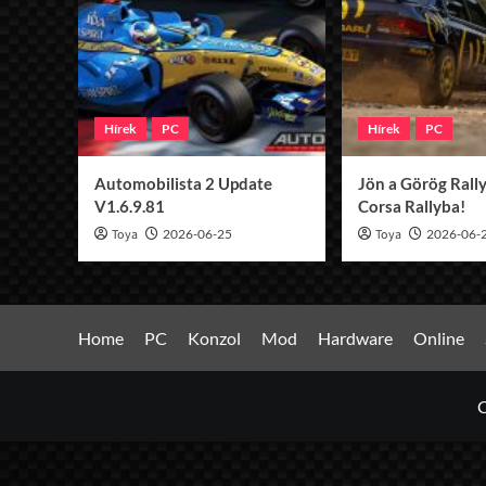
Hírek
PC
Hírek
PC
Automobilista 2 Update
Jön a Görög Rally
V1.6.9.81
Corsa Rallyba!
Toya
2026-06-25
Toya
2026-06-
Home
PC
Konzol
Mod
Hardware
Online
C