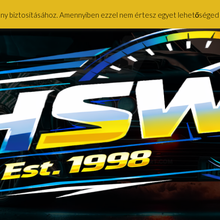
ény biztosításához. Amennyiben ezzel nem értesz egyet lehetőséged ny