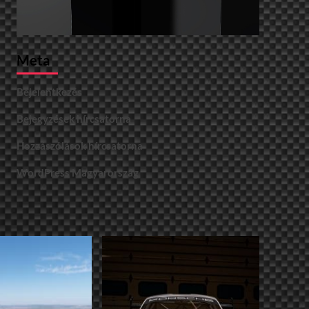
Meta
Bejelentkezés
Bejegyzések hírcsatorna
Hozzászólások hírcsatorna
WordPress Magyarország