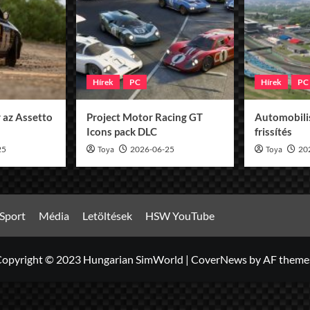
Hírek
PC
Hírek
PC
 az Assetto
Project Motor Racing GT
Automobilis
Icons pack DLC
frissítés
25
Toya
2026-06-25
Toya
20
Sport
Média
Letöltések
HSW YouTube
opyright © 2023 Hungarian SimWorld
|
CoverNews
by AF theme