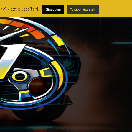
ílik ezt elutasítani!
Elfogadom
További részletek