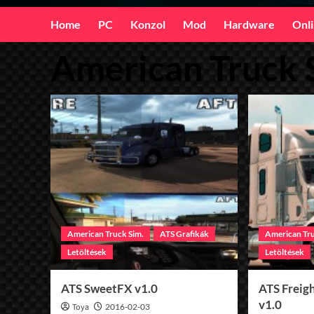
Home
PC
Konzol
Mod
Hardware
Onl
American Truck 
American Truck Sim.
ATS Grafikák
American Tru
Letöltések
Letöltések
ATS SweetFX v1.0
ATS Freig
v1.0
Toya
2016-02-03