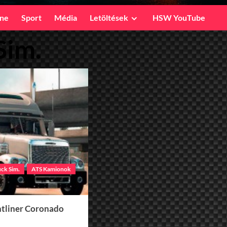
ine
Sport
Média
Letöltések
HSW YouTube
Sim.
ck Sim.
ATS Kamionok
htliner Coronado