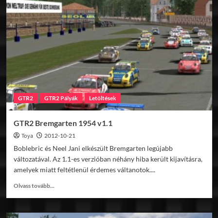
1954
v1.1
GTR2
GTR2 Pályák
Letöltések
GTR2 Bremgarten 1954 v1.1
Toya
2012-10-21
Boblebric és Neel Jani elkészült Bremgarten legújabb
változatával. Az 1.1-es verzióban néhány hiba került kijavításra,
amelyek miatt feltétlenül érdemes váltanotok....
Read
Olvass tovább...
more
about
GTR2