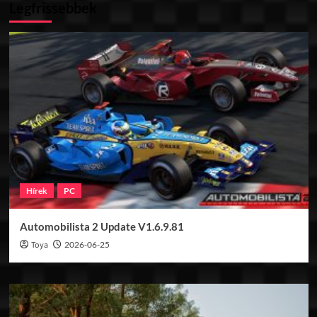
Legfrissebbek
Hírek
PC
Automobilista 2 Update V1.6.9.81
Toya
2026-06-25