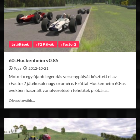
v1.01
Letöltések
rF2 Pályák
rFactor2
60sHockenheim v0.85
Toya
2012-10-21
Motorfx egy újabb legendás versenypályát készített el az
rFactor2 játékosok nagy örömére. Ezúttal Hockenheim 60-as
években használt vonalvezetésén tehetitek próbára...
Read
Olvass tovább...
more
about
60sHockenheim
v0.85