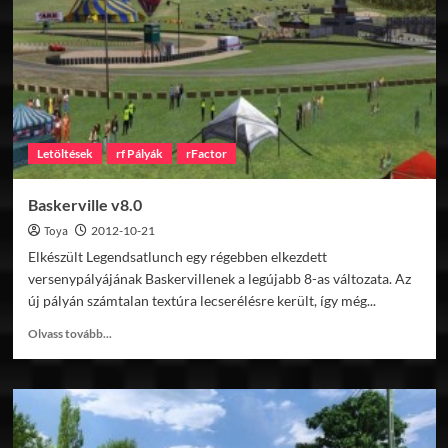
Letöltések
rf Pályák
rFactor
Baskerville v8.0
Toya
2012-10-21
Elkészült Legendsatlunch egy régebben elkezdett
versenypályájának Baskervillenek a legújabb 8-as változata. Az
új pályán számtalan textúra lecserélésre került, így még...
Read
Olvass tovább...
more
about
Baskerville
v8.0