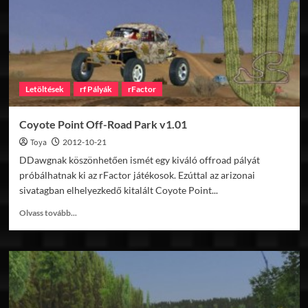
Letöltések
rf Pályák
rFactor
Coyote Point Off-Road Park v1.01
Toya
2012-10-21
DDawgnak köszönhetően ismét egy kiváló offroad pályát
próbálhatnak ki az rFactor játékosok. Ezúttal az arizonai
sivatagban elhelyezkedő kitalált Coyote Point...
Read
Olvass tovább...
more
about
Coyote
Point
Off-
Road
Park