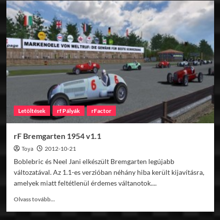
Bremgarten
1954
v1.1
Letöltések
rf Pályák
rFactor
rF Bremgarten 1954 v1.1
Toya
2012-10-21
Boblebric és Neel Jani elkészült Bremgarten legújabb
változatával. Az 1.1-es verzióban néhány hiba került kijavításra,
amelyek miatt feltétlenül érdemes váltanotok....
Read
Olvass tovább...
more
about