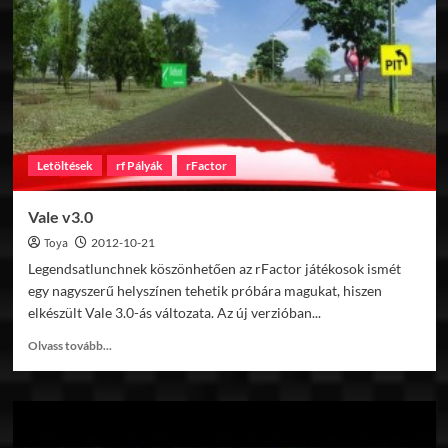
Letöltések
rf Pályák
rFactor
Vale v3.0
Toya
2012-10-21
Legendsatlunchnek köszönhetően az rFactor játékosok ismét
egy nagyszerű helyszínen tehetik próbára magukat, hiszen
elkészült Vale 3.0-ás változata. Az új verzióban...
Read
Olvass tovább...
more
about
Vale
v3.0