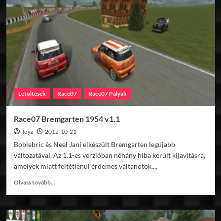
GT500
MOD
v3.3
Update1
Letöltések
Race07
Race07 Pályák
Race07 Bremgarten 1954 v1.1
Toya
2012-10-21
Boblebric és Neel Jani elkészült Bremgarten legújabb
változatával. Az 1.1-es verzióban néhány hiba került kijavításra,
amelyek miatt feltétlenül érdemes váltanotok....
Read
Olvass tovább...
more
about
Race07
Bremgarten