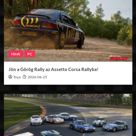
Hírek
PC
Jön a Görög Rally az Assetto Corsa Rallyba!
Toya
2026-06-25