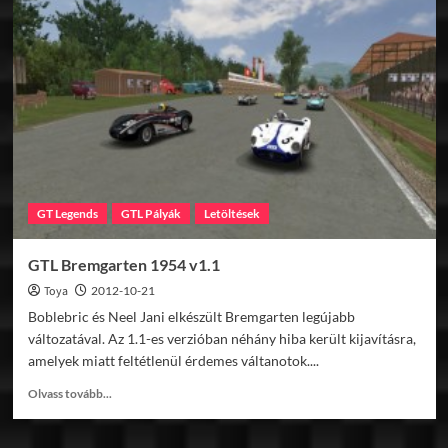
Bremgarten
1954
v1.1
GT Legends
GTL Pályák
Letöltések
GTL Bremgarten 1954 v1.1
Toya
2012-10-21
Boblebric és Neel Jani elkészült Bremgarten legújabb
változatával. Az 1.1-es verzióban néhány hiba került kijavításra,
amelyek miatt feltétlenül érdemes váltanotok....
Read
Olvass tovább...
more
about
GTL