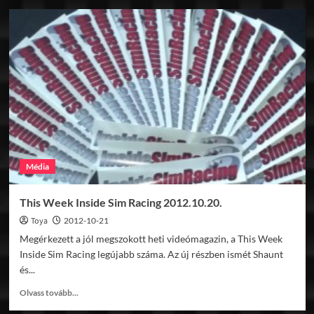
rF
Bremgarten
1954
v1.1
Média
This Week Inside Sim Racing 2012.10.20.
Toya
2012-10-21
Megérkezett a jól megszokott heti videómagazin, a This Week
Inside Sim Racing legújabb száma. Az új részben ismét Shaunt
és...
Read
Olvass tovább...
more