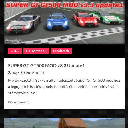
GTR2
GTR2 Modok
Letöltések
SUPER GT GT500 MOD v3.3 Update1
Toya
2012-10-21
Megérkezettt a Yakkun által fejlesztett Super GT GT500 modhoz
a legújabb frissítés, amely telepítését követően elérhetővé válik
számotokra is a...
Read
Olvass tovább...
more
about
SUPER
GT