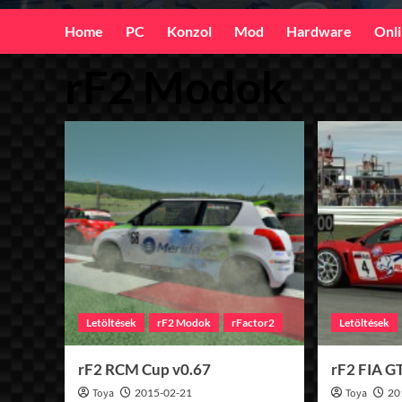
Home
PC
Konzol
Mod
Hardware
Onl
rF2 Modok
Letöltések
rF2 Modok
rFactor2
Letöltések
rF2 RCM Cup v0.67
rF2 FIA G
Toya
2015-02-21
Toya
20