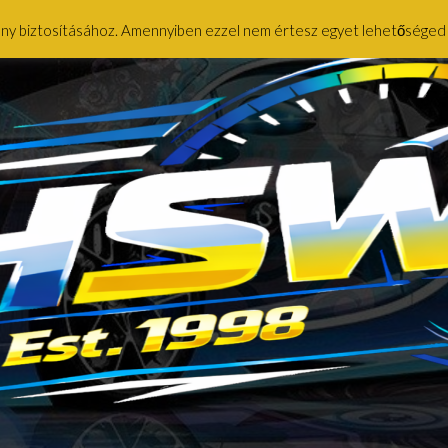
ény biztosításához. Amennyiben ezzel nem értesz egyet lehetőséged ny