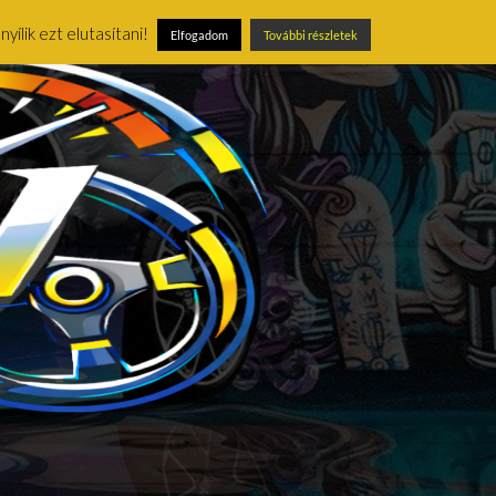
ílik ezt elutasítani!
Elfogadom
További részletek