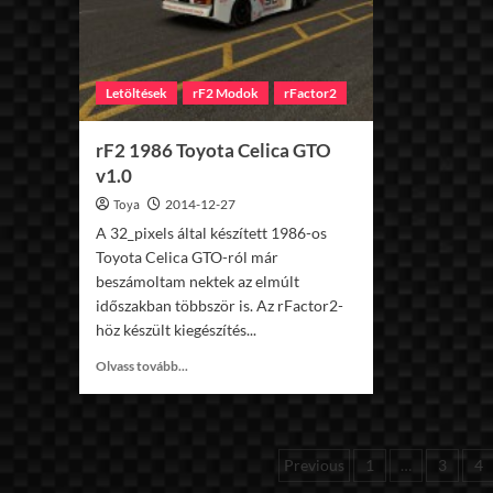
Letöltések
rF2 Modok
rFactor2
rF2 1986 Toyota Celica GTO
v1.0
Toya
2014-12-27
A 32_pixels által készített 1986-os
Toyota Celica GTO-ról már
beszámoltam nektek az elmúlt
időszakban többször is. Az rFactor2-
höz készült kiegészítés...
Read
Olvass tovább...
more
about
rF2
1986
Bejegyzések
Previous
1
…
3
4
Toyota
Celica