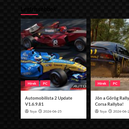
lapozása
GTO
Legfrissebbek
v1.0
Hírek
PC
Hírek
PC
Automobilista 2 Update
Jön a Görög Rally
V1.6.9.81
Corsa Rallyba!
Toya
2026-06-25
Toya
2026-06-