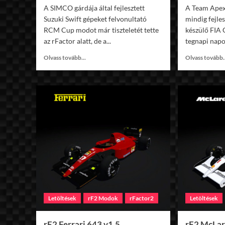
A SIMCO gárdája által fejlesztett
A Team Apex
Suzuki Swift gépeket felvonultató
mindig fejle
RCM Cup modot már tiszteletét tette
készülő FIA 
az rFactor alatt, de a...
tegnapi napon
Read
Olvass tovább...
Olvass tovább.
more
about
rF2
RCM
Cup
v0.67
Letöltések
rF2 Modok
rFactor2
Letöltések
rF2 Ferrari 643 v1.5
rF2 McLar