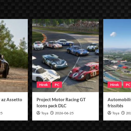
Hírek
PC
Hírek
PC
 az Assetto
Project Motor Racing GT
Automobilis
Icons pack DLC
frissítés
25
Toya
2026-06-25
Toya
20