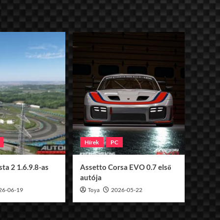
Hírek
PC
ta 2 1.6.9.8-as
Assetto Corsa EVO 0.7 első
autója
26-06-19
Toya
2026-05-22