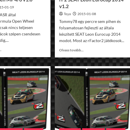
v1.2
15-01-19
Toya
2015-01-08
 ASR által
 Formula Open Wheel
Tommy78 egy percre sem pihen és
csak nincs teljesen
folyamatosan fejleszti az általa
rácok szépen csendesen
készített SEAT Leon Eurocup 2014
ig,...
modot. Most az rFactor2 játékosok...
Read
Read
..
Olvass tovább...
more
more
about
about
rF2
rF2
McLaren
SEAT
MP4/6
Leon
v1.0
Eurocup
2014
v1.2