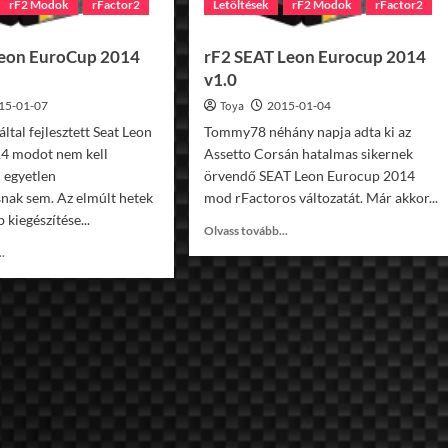
rF2 Modok
rFactor2
Letöltések
rF2 Modok
rFactor2
Leon EuroCup 2014
rF2 SEAT Leon Eurocup 2014
v1.0
15-01-07
Toya
2015-01-04
tal fejlesztett Seat Leon
Tommy78 néhány napja adta ki az
4 modot nem kell
Assetto Corsán hatalmas sikernek
egyetlen
örvendő SEAT Leon Eurocup 2014
nak sem. Az elmúlt hetek
mod rFactoros változatát. Már akkor...
 kiegészítése...
Read
Olvass tovább...
more
Read
..
about
more
rF2
about
SEAT
rF2
Leon
Seat
Eurocup
Leon
2014
EuroCup
v1.0
2014
v1.1