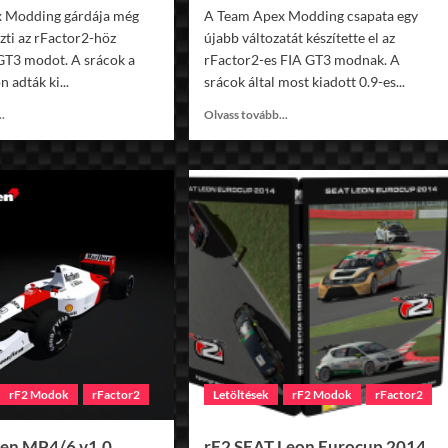
 Modding gárdája még
A Team Apex Modding csapata egy
szti az rFactor2-höz
újabb változatát készítette el az
GT3 modot. A srácok a
rFactor2-es FIA GT3 modnak. A
 adták ki...
srácok által most kiadott 0.9-es...
Read
Read
..
Olvass tovább...
more
more
about
about
rF2
rF2
FIA
FIA
GT3
GT3
v0.91
v0.9
rF2 Modok
rFactor2
Letöltések
rF2 Modok
rFactor2
en MP4/6 v1.0
rF2 SEAT Leon Eurocup 2014