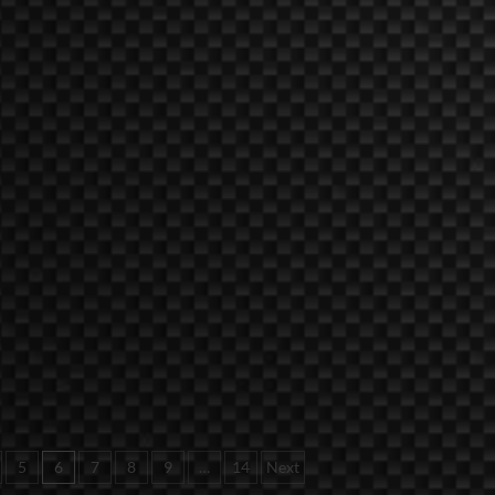
5
6
7
8
9
…
14
Next