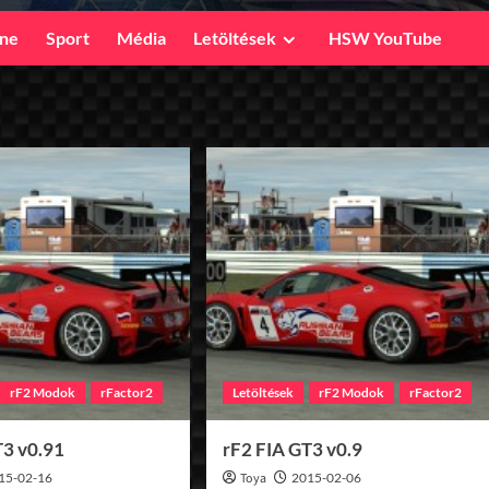
ine
Sport
Média
Letöltések
HSW YouTube
rF2 Modok
rFactor2
Letöltések
rF2 Modok
rFactor2
T3 v0.91
rF2 FIA GT3 v0.9
15-02-16
Toya
2015-02-06