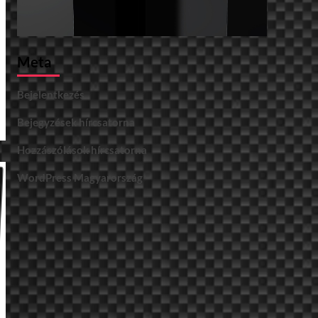
Meta
Bejelentkezés
Bejegyzések hírcsatorna
Hozzászólások hírcsatorna
WordPress Magyarország