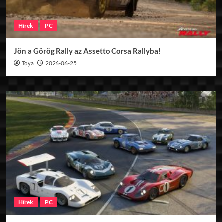
Hírek
PC
Jön a Görög Rally az Assetto Corsa Rallyba!
Toya
2026-06-25
Hírek
PC