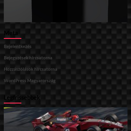
Meta
Bejelentkezés
Bejegyzések hírcsatorna
Hozzászólások hírcsatorna
WordPress Magyarország
Legfrissebbek