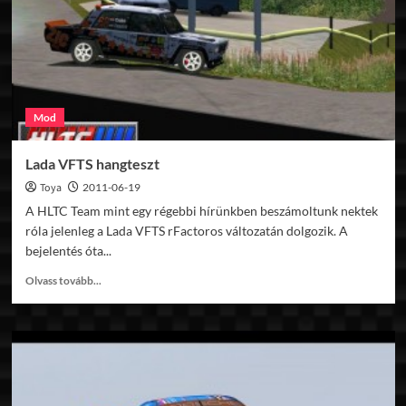
Mod
Lada VFTS hangteszt
Toya
2011-06-19
A HLTC Team mint egy régebbi hírünkben beszámoltunk nektek
róla jelenleg a Lada VFTS rFactoros változatán dolgozik. A
bejelentés óta...
Read
Olvass tovább...
more
about
Lada
VFTS
hangteszt