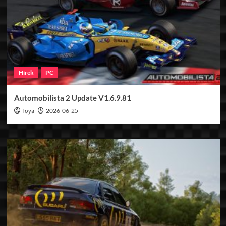
Hírek
PC
Automobilista 2 Update V1.6.9.81
Toya
2026-06-25