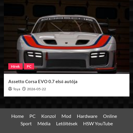
Hírek
PC
Assetto Corsa EVO 0.7 első autója
Toya
2026-05-22
Home
PC
Konzol
Mod
Hardware
Online
Sport
Média
Letöltések
HSW YouTube