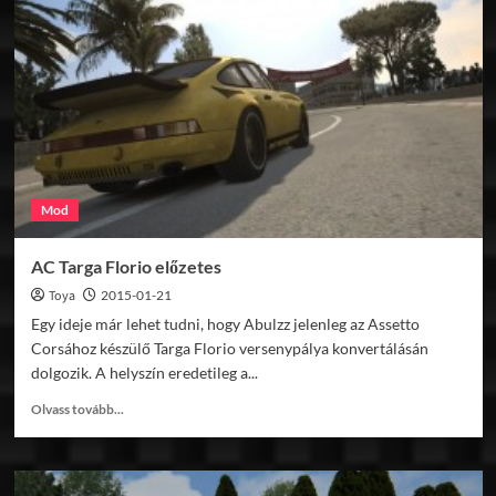
962C
előzetesek
Mod
AC Targa Florio előzetes
Toya
2015-01-21
Egy ideje már lehet tudni, hogy Abulzz jelenleg az Assetto
Corsához készülő Targa Florio versenypálya konvertálásán
dolgozik. A helyszín eredetileg a...
Read
Olvass tovább...
more
about
AC
Targa