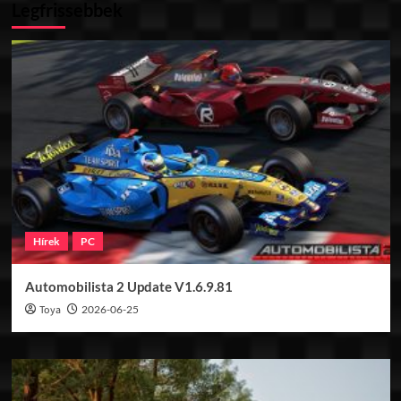
Legfrissebbek
Hírek
PC
Automobilista 2 Update V1.6.9.81
Toya
2026-06-25