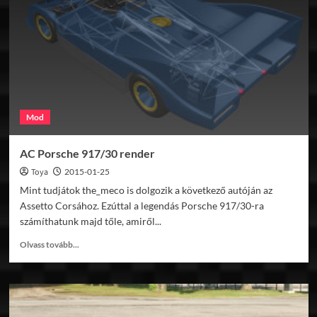
2015
mod
előzetesek
Mod
AC Porsche 917/30 render
Toya
2015-01-25
Mint tudjátok the_meco is dolgozik a következő autóján az
Assetto Corsához. Ezúttal a legendás Porsche 917/30-ra
számíthatunk majd tőle, amiről...
Read
Olvass tovább...
more
about
AC
Porsche
917/30