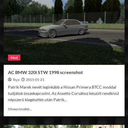
Florio
előzetes
Mod
AC BMW 320i STW 1998 screenshot
Toya
2015-01-21
Patrik Marek nevét leginkább a Nissan Primera BTCC moddal
tudjátok összekapcsolni. Az Assetto Corsához készült rendkívül
népszerű kiegészítés után Patrik...
Read
Olvass tovább...
more
about
AC