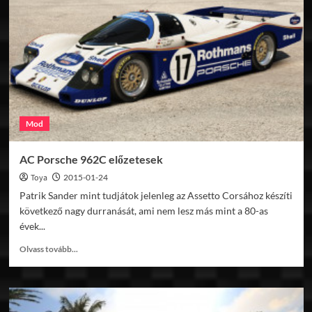
render
Mod
AC Porsche 962C előzetesek
Toya
2015-01-24
Patrik Sander mint tudjátok jelenleg az Assetto Corsához készíti
következő nagy durranását, ami nem lesz más mint a 80-as
évek...
Read
Olvass tovább...
more
about
AC
Porsche