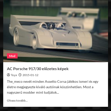
Sports
Car
Mod
képek
Mod
AC Porsche 917/30 előzetes képek
Toya
2015-01-12
The_meco nevét minden Assetto Corsa játékos ismeri és egy
életre megjegyezte kiváló autóinak köszönhetően. Most a
nagyszerű modder mint tudjátok...
Read
Olvass tovább...
more
about