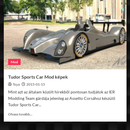
BMW
320i
STW
1998
screenshot
Mod
Tudor Sports Car Mod képek
Toya
2015-01-15
Mint azt az általam közölt hírekből pontosan tudjátok az IER
Modding Team gárdája jelenleg az Assetto Corsához készülő
Tudor Sports Car...
Read
Olvass tovább...
more
about
Tudor