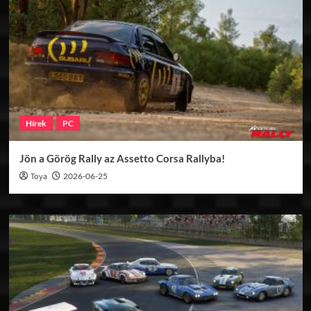
Hírek
PC
Jön a Görög Rally az Assetto Corsa Rallyba!
Toya
2026-06-25