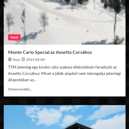
Mod
Monte Carlo Special az Assetto Corsához
Toya
2015-02-04
TTM jelenleg egy kiváló rally szakasz elkészítésén fáradozik az
Assetto Corsához. Mivel a játék alapból nem támogatja jelenlegi
állapotában az...
Read
Olvass tovább...
more
about
Monte
Carlo
Special
az
Assetto