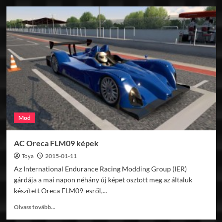
AC
Porsche
917/30
előzetes
képek
Mod
AC Oreca FLM09 képek
Toya
2015-01-11
Az International Endurance Racing Modding Group (IER)
gárdája a mai napon néhány új képet osztott meg az általuk
készített Oreca FLM09-esről,...
Read
Olvass tovább...
more