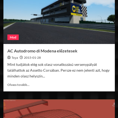
Corsához
Mod
AC Autodromo di Modena előzetesek
Toya
2015-01-28
Mint tudjátok elég sok olasz vonatkozású versenypályát
találhattok az Assetto Corsában. Persze ez nem jelenti azt, hogy
minden olasz helyszín...
Read
Olvass tovább...
more
about
AC
Autodromo
di
Modena