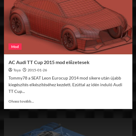
előzetesek
Mod
AC Audi TT Cup 2015 mod előzetesek
Toya
2015-01-26
Tommy78 a SEAT Leon Eurocup 2014 mod sikere után újabb
kiegészítés elkészítéséhez kezdett. Ezúttal az idén induló Audi
TT Cup...
Read
Olvass tovább...
more
about
AC
Audi
TT
Cup