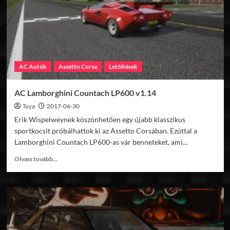
AC Autók
Assetto Corsa
Letöltések
AC Lamborghini Countach LP600 v1.14
Toya
2017-06-30
Erik Wispelweynek köszönhetően egy újabb klasszikus
sportkocsit próbálhattok ki az Assetto Corsában. Ezúttal a
Lamborghini Countach LP600-as vár benneteket, ami...
Read
Olvass tovább...
more
about
AC
Lamborghini
Countach
LP600
v1.14