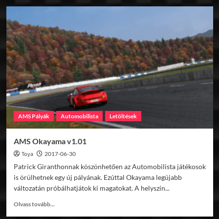
AMS
Autopolis
v1.02
AMS Pályák
Automobilista
Letöltések
AMS Okayama v1.01
Toya
2017-06-30
Patrick Giranthonnak köszönhetően az Automobilista játékosok
is örülhetnek egy új pályának. Ezúttal Okayama legújabb
változatán próbálhatjátok ki magatokat. A helyszín...
Read
Olvass tovább...
more