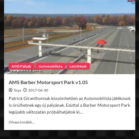
Barcelona
v1.05
AMS Pályák
Automobilista
Letöltések
AMS Barber Motorsport Park v1.05
Toya
2017-06-30
Patrick Giranthonnak köszönhetően az Automobilista játékosok
is örülhetnek egy új pályának. Ezúttal a Barber Motorsport Park
legújabb változatán próbálhatjátok ki...
Read
Olvass tovább...
more
about
AMS