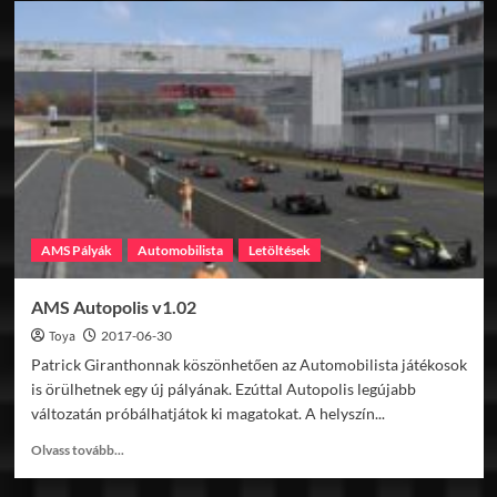
Barber
Motorsport
Park
v1.05
AMS Pályák
Automobilista
Letöltések
AMS Autopolis v1.02
Toya
2017-06-30
Patrick Giranthonnak köszönhetően az Automobilista játékosok
is örülhetnek egy új pályának. Ezúttal Autopolis legújabb
változatán próbálhatjátok ki magatokat. A helyszín...
Read
Olvass tovább...
more
about