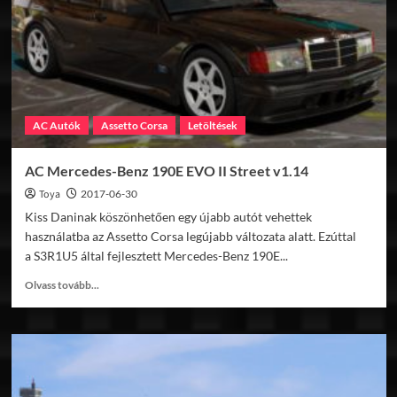
AC Autók
Assetto Corsa
Letöltések
AC Mercedes-Benz 190E EVO II Street v1.14
Toya
2017-06-30
Kiss Daninak köszönhetően egy újabb autót vehettek
használatba az Assetto Corsa legújabb változata alatt. Ezúttal
a S3R1U5 által fejlesztett Mercedes-Benz 190E...
Read
Olvass tovább...
more
about
AC
Mercedes-
Benz
190E