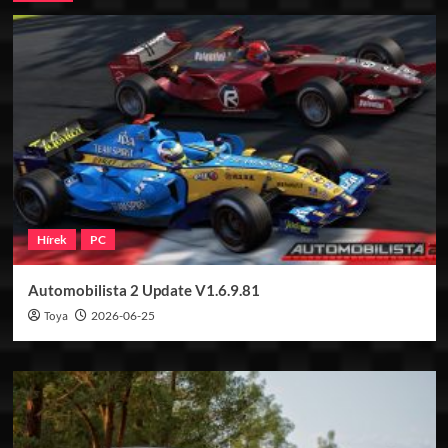
Hírek
PC
Automobilista 2 Update V1.6.9.81
Toya
2026-06-25