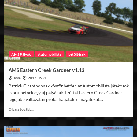
v1.03
AMS Pályák
Automobilista
Letöltések
AMS Eastern Creek Gardner v1.13
Toya
2017-06-30
Patrick Giranthonnak köszönhetően az Automobilista játékosok
is örülhetnek egy új pályának. Ezúttal Eastern Creek Gardner
legújabb változatán próbálhatjátok ki magatokat....
Read
Olvass tovább...
more
about
AMS
Eastern