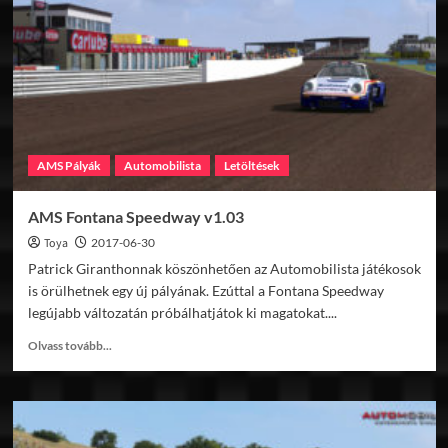
AMS Pályák
Automobilista
Letöltések
AMS Fontana Speedway v1.03
Toya
2017-06-30
Patrick Giranthonnak köszönhetően az Automobilista játékosok
is örülhetnek egy új pályának. Ezúttal a Fontana Speedway
legújabb változatán próbálhatjátok ki magatokat....
Read
Olvass tovább...
more
about
AMS
Fontana
Speedway