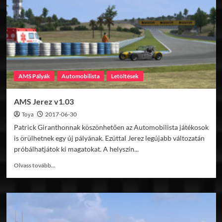
EVO
II
Street
v1.14
AMS Pályák
Automobilista
Letöltések
AMS Jerez v1.03
Toya
2017-06-30
Patrick Giranthonnak köszönhetően az Automobilista játékosok
is örülhetnek egy új pályának. Ezúttal Jerez legújabb változatán
próbálhatjátok ki magatokat. A helyszín...
Read
Olvass tovább...
more
about
AMS
Jerez
v1.03