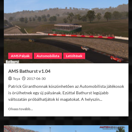
Creek
Gardner
v1.13
AMS Pályák
Automobilista
Letöltések
AMS Bathurst v1.04
Toya
2017-06-30
Patrick Giranthonnak köszönhetően az Automobilista játékosok
is örülhetnek egy új pályának. Ezúttal Bathurst legújabb
változatán próbálhatjátok ki magatokat. A helyszín...
Read
Olvass tovább...
more
about
AMS
Bathurst