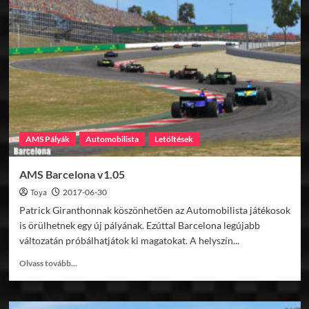
v1.04
AMS Pályák
Automobilista
Letöltések
AMS Barcelona v1.05
Toya
2017-06-30
Patrick Giranthonnak köszönhetően az Automobilista játékosok
is örülhetnek egy új pályának. Ezúttal Barcelona legújabb
változatán próbálhatjátok ki magatokat. A helyszín...
Read
Olvass tovább...
more
about
AMS