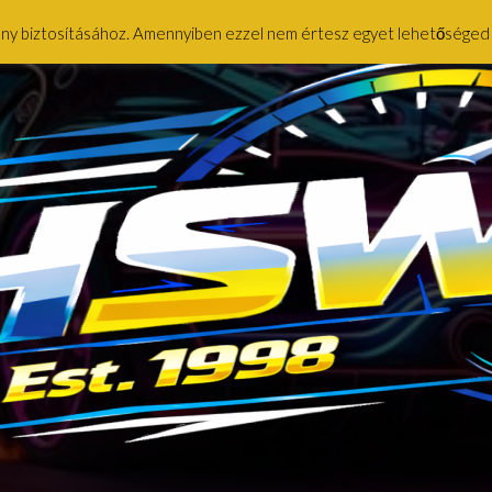
ény biztosításához. Amennyiben ezzel nem értesz egyet lehetőséged ny