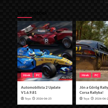
C-
Type
Legfrissebbek
v1.16.3
Hírek
PC
Hírek
PC
Automobilista 2 Update
Jön a Görög Rally
V1.6.9.81
Corsa Rallyba!
Toya
2026-06-25
Toya
2026-06-