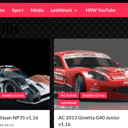
ine
Sport
Média
Letöltések
HSW YouTube
ilis
Assetto Corsa
AC Autók
Assetto Corsa
Letöltések
issan NP35 v1.16
AC 2013 Ginetta G40 Junior
v1.16
19-04-14