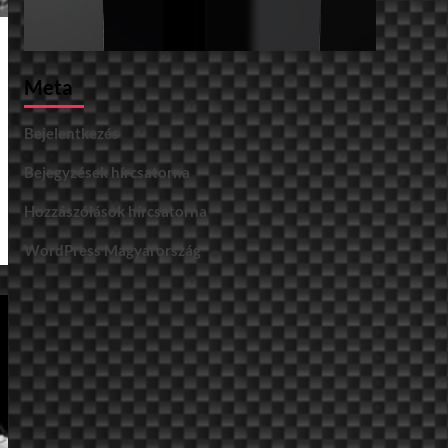
Meta
Bejelentkezés
Bejegyzések hírcsatorna
Hozzászólások hírcsatorna
WordPress Magyarország