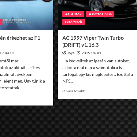
AC Autók
Assetto Corsa
Letöltések
én érkezhet az F1
AC 1997 Viper Twin Turbo
(DRIFT) v1.16.3
19-04-01
Toya
2019-04-01
rstől már
Ha kedvelitek az igazán van autókat,
tok az aktuális F1-es
akkor a mai nap a számotokra is
 az elmúlt években
tartogat egy kis meglepetést. Ezúttal a
 jelent meg. Úgy tűnik a
NFS...
tozatattak...
Read
Olvass tovább...
more
Read
..
about
more
AC
about
1997
Június
Viper
végén
Twin
érkezhet
Turbo
az
(DRIFT)