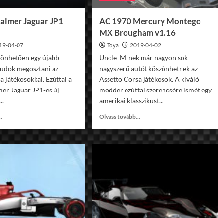
almer Jaguar JP1
AC 1970 Mercury Montego
MX Brougham v1.16
19-04-07
Toya
2019-04-02
zönhetően egy újabb
Uncle_M-nek már nagyon sok
 tudok megosztani az
nagyszerű autót köszönhetnek az
a játékosokkal. Ezúttal a
Assetto Corsa játékosok. A kiváló
er Jaguar JP1-es új
modder ezúttal szerencsére ismét egy
..
amerikai klasszikust...
Read
Read
..
Olvass tovább...
more
more
about
about
AC
AC
2003
1970
Palmer
Mercury
Jaguar
Montego
JP1
MX
v1.16
Brougham
v1.16