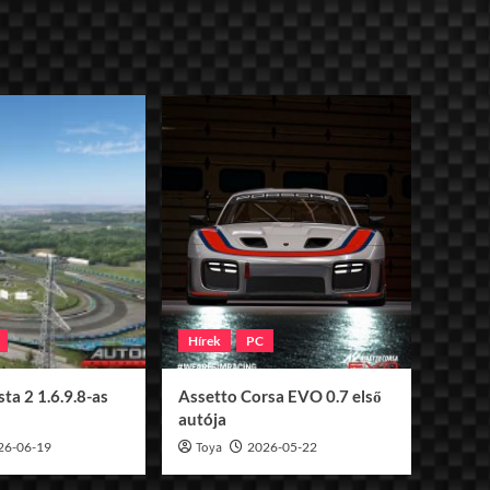
Hírek
PC
ta 2 1.6.9.8-as
Assetto Corsa EVO 0.7 első
autója
26-06-19
Toya
2026-05-22