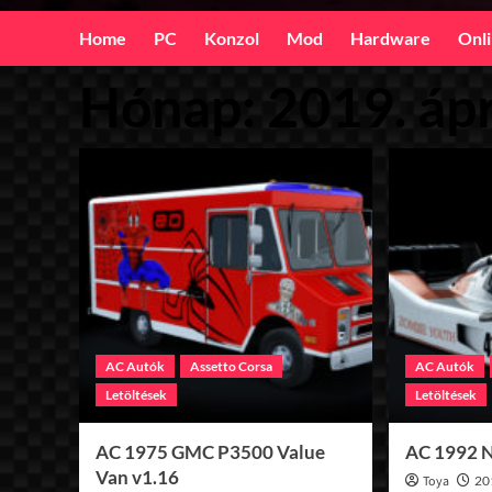
Home
PC
Konzol
Mod
Hardware
Onl
Hónap:
2019. ápr
AC Autók
Assetto Corsa
AC Autók
Letöltések
Letöltések
AC 1975 GMC P3500 Value
AC 1992 N
Van v1.16
Toya
20