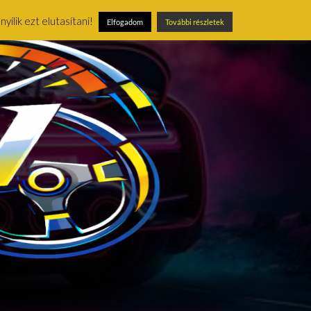
ílik ezt elutasítani!
Elfogadom
További részletek