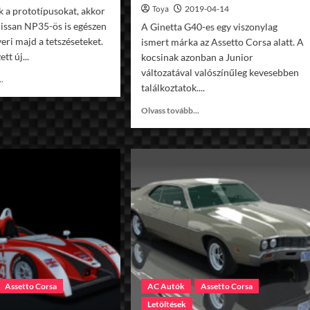
Toya
2019-04-14
k a prototípusokat, akkor
issan NP35-ös is egészen
A Ginetta G40-es egy viszonylag
eri majd a tetszéseteket.
ismert márka az Assetto Corsa alatt. A
tt új...
kocsinak azonban a Junior
változatával valószínűleg kevesebben
Read
..
találkoztatok....
more
about
Read
Olvass tovább...
AC
more
1992
about
Nissan
AC
NP35
2013
v1.16
Ginetta
G40
Junior
v1.16
Assetto Corsa
AC Autók
Assetto Corsa
Letöltések