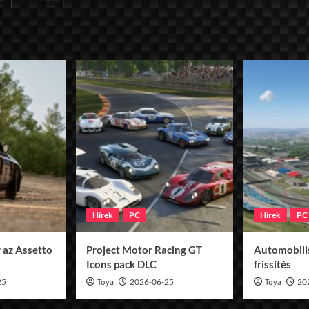
lapozása
Hírek
PC
Hírek
PC
 az Assetto
Project Motor Racing GT
Automobilis
Icons pack DLC
frissítés
25
Toya
2026-06-25
Toya
20