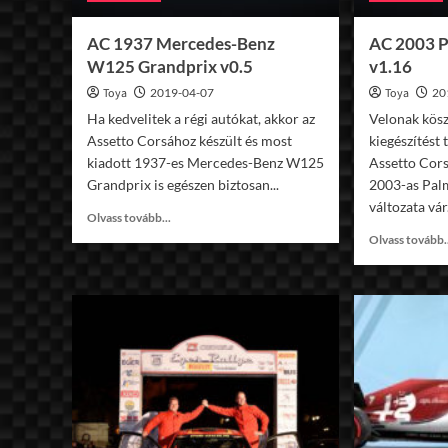
AC 1937 Mercedes-Benz
AC 2003 P
W125 Grandprix v0.5
v1.16
Toya
2019-04-07
Toya
20
Ha kedvelitek a régi autókat, akkor az
Velonak kös
Assetto Corsához készült és most
kiegészítést
kiadott 1937-es Mercedes-Benz W125
Assetto Cors
Grandprix is egészen biztosan...
2003-as Palm
változata vár.
Read
Olvass tovább...
more
Olvass tovább.
about
AC
1937
Mercedes-
Benz
W125
Grandprix
v0.5