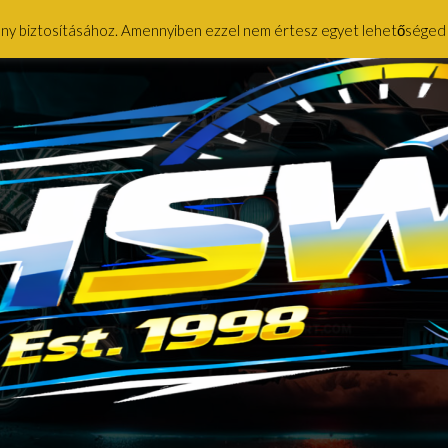
ény biztosításához. Amennyiben ezzel nem értesz egyet lehetőséged ny