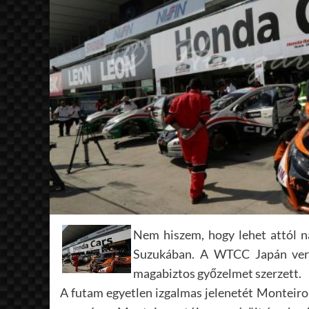
Nem hiszem, hogy lehet attól na
Suzukában. A WTCC Japán ver
magabiztos győzelmet szerzett.
A futam egyetlen izgalmas jelenetét Monteiro 