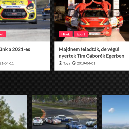
ort
Hírek
Sport
tünk a 2021-es
Majdnem feladták, de végül
nyertek Tim Gáborék Egerben
21-04-11
Toya
2019-04-01