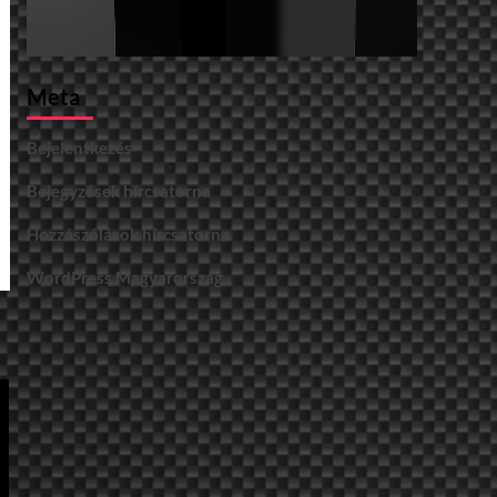
Meta
Bejelentkezés
Bejegyzések hírcsatorna
Hozzászólások hírcsatorna
WordPress Magyarország