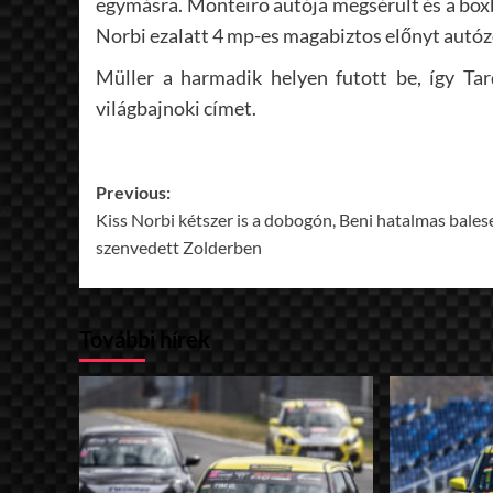
egymásra. Monteiro autója megsérült és a boxb
Norbi ezalatt 4 mp-es magabiztos előnyt autózo
Müller a harmadik helyen futott be, így Ta
világbajnoki címet.
Post
Previous:
Kiss Norbi kétszer is a dobogón, Beni hatalmas bales
navigation
szenvedett Zolderben
További hírek