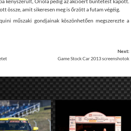
a kényszerült, Oriola pedig az akcióért büntetést kapott.
tt össze, amit sikeresen meg is őrzött a futam végéig.
rquini műszaki gondjainak köszönhetően megszerezte a
Next:
etet
Game Stock Car 2013 screenshotok