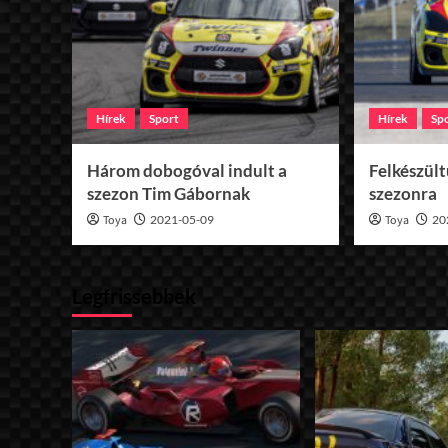
Hírek
Sport
Hírek
Sp
Három dobogóval indult a
Felkészül
szezon Tim Gábornak
szezonra
Toya
2021-05-09
Toya
20
Legfrissebbek