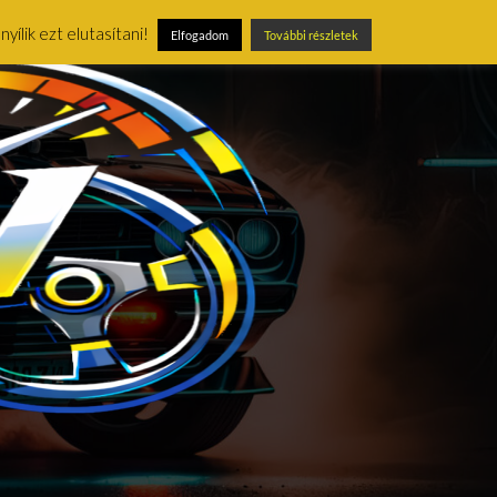
ílik ezt elutasítani!
Elfogadom
További részletek