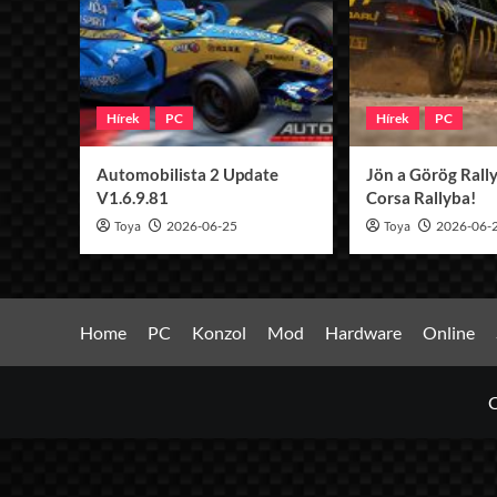
Hírek
PC
Hírek
PC
Automobilista 2 Update
Jön a Görög Rally
V1.6.9.81
Corsa Rallyba!
Toya
2026-06-25
Toya
2026-06-
Home
PC
Konzol
Mod
Hardware
Online
C