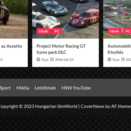
Hírek
PC
Hírek
PC
 az Assetto
Project Motor Racing GT
Automobilis
Icons pack DLC
frissítés
25
Toya
2026-06-25
Toya
20
Sport
Média
Letöltések
HSW YouTube
opyright © 2023 Hungarian SimWorld
|
CoverNews
by AF theme