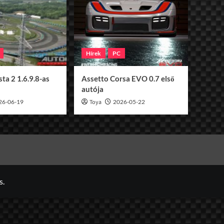
Hírek
PC
ta 2 1.6.9.8-as
Assetto Corsa EVO 0.7 első
autója
26-06-19
Toya
2026-05-22
s.