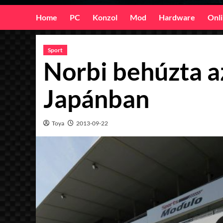
Home
PC
Konzol
Mod
Hardware
Onl
Sport
Norbi behúzta a
Japánban
Toya
2013-09-22