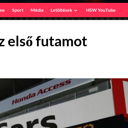
ine
Sport
Média
Letöltések
HSW YouTube
z első futamot