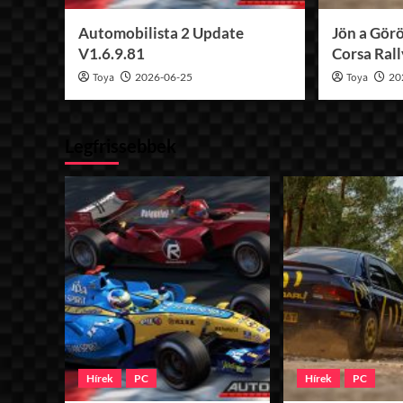
Automobilista 2 Update
Jön a Görö
V1.6.9.81
Corsa Ral
Toya
2026-06-25
Toya
20
Legfrissebbek
Hírek
PC
Hírek
PC