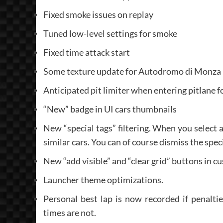
Fixed smoke issues on replay
Tuned low-level settings for smoke
Fixed time attack start
Some texture update for Autodromo di Monza
Anticipated pit limiter when entering pitlane f
“New” badge in UI cars thumbnails
New “special tags” filtering. When you select 
similar cars. You can of course dismiss the spe
New “add visible” and “clear grid” buttons in 
Launcher theme optimizations.
Personal best lap is now recorded if penalti
times are not.