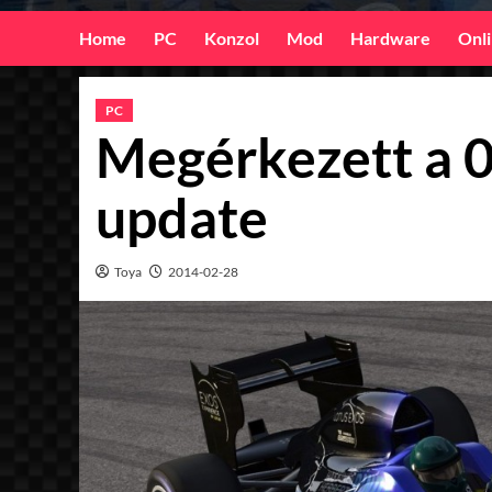
Home
PC
Konzol
Mod
Hardware
Onl
PC
Megérkezett a 0
update
Toya
2014-02-28