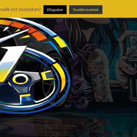
ílik ezt elutasítani!
Elfogadom
További részletek