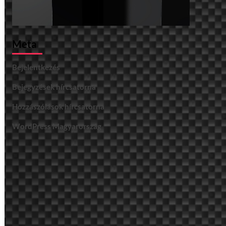
Meta
Bejelentkezés
Bejegyzések hírcsatorna
Hozzászólások hírcsatorna
WordPress Magyarország