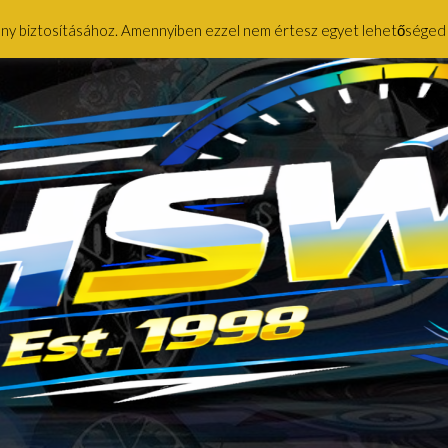
ény biztosításához. Amennyiben ezzel nem értesz egyet lehetőséged ny