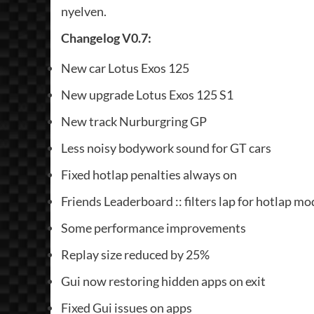
nyelven.
Changelog V0.7:
New car Lotus Exos 125
New upgrade Lotus Exos 125 S1
New track Nurburgring GP
Less noisy bodywork sound for GT cars
Fixed hotlap penalties always on
Friends Leaderboard :: filters lap for hotlap mo
Some performance improvements
Replay size reduced by 25%
Gui now restoring hidden apps on exit
Fixed Gui issues on apps