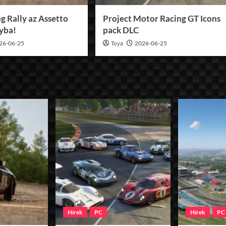
g Rally az Assetto
Project Motor Racing GT Icons
lyba!
pack DLC
26-06-25
Toya
2026-06-25
Hírek
PC
Hírek
PC