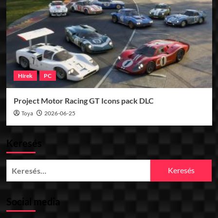
Hírek
PC
Project Motor Racing GT Icons pack DLC
Toya
2026-06-25
Keresés
Keresés:
Social media