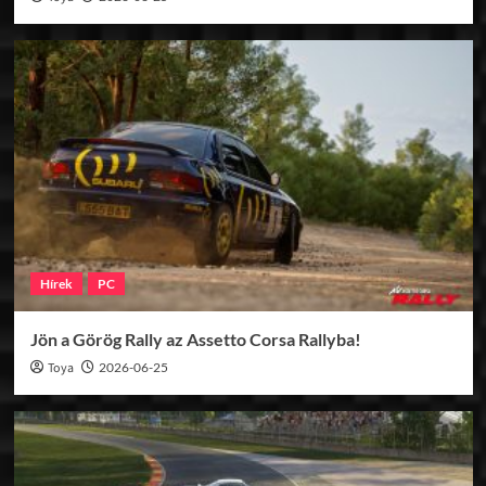
Hírek
PC
Jön a Görög Rally az Assetto Corsa Rallyba!
Toya
2026-06-25