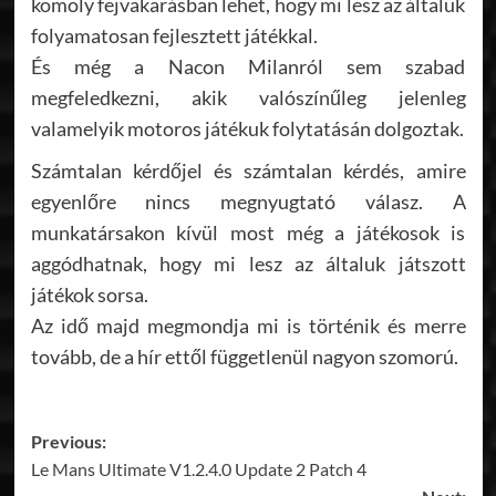
komoly fejvakarásban lehet, hogy mi lesz az általuk
folyamatosan fejlesztett játékkal.
És még a Nacon Milanról sem szabad
megfeledkezni, akik valószínűleg jelenleg
valamelyik motoros játékuk folytatásán dolgoztak.
Számtalan kérdőjel és számtalan kérdés, amire
egyenlőre nincs megnyugtató válasz. A
munkatársakon kívül most még a játékosok is
aggódhatnak, hogy mi lesz az általuk játszott
játékok sorsa.
Az idő majd megmondja mi is történik és merre
tovább, de a hír ettől függetlenül nagyon szomorú.
Post
Previous:
Le Mans Ultimate V1.2.4.0 Update 2 Patch 4
navigation