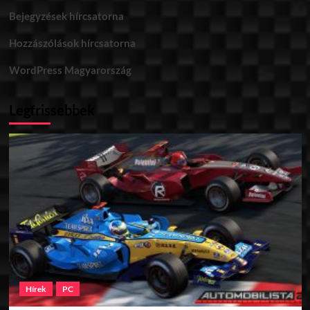
Bejegyzések hírcsatorna
Hozzászólások hírcsatorna
WordPress Magyarország
Legfrissebbek
Hírek
PC