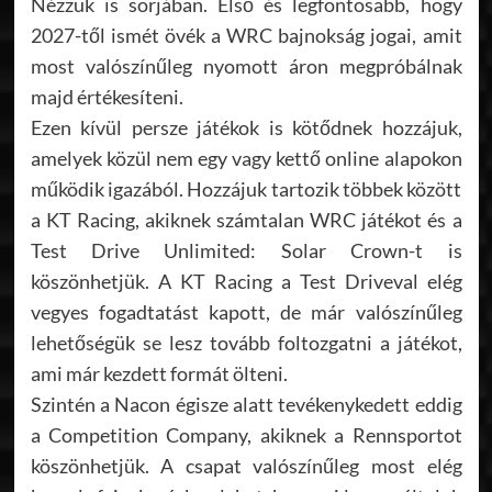
Nézzük is sorjában. Első és legfontosabb, hogy
2027-től ismét övék a WRC bajnokság jogai, amit
most valószínűleg nyomott áron megpróbálnak
majd értékesíteni.
Ezen kívül persze játékok is kötődnek hozzájuk,
amelyek közül nem egy vagy kettő online alapokon
működik igazából. Hozzájuk tartozik többek között
a KT Racing, akiknek számtalan WRC játékot és a
Test Drive Unlimited: Solar Crown-t is
köszönhetjük. A KT Racing a Test Driveval elég
vegyes fogadtatást kapott, de már valószínűleg
lehetőségük se lesz tovább foltozgatni a játékot,
ami már kezdett formát ölteni.
Szintén a Nacon égisze alatt tevékenykedett eddig
a Competition Company, akiknek a Rennsportot
köszönhetjük. A csapat valószínűleg most elég