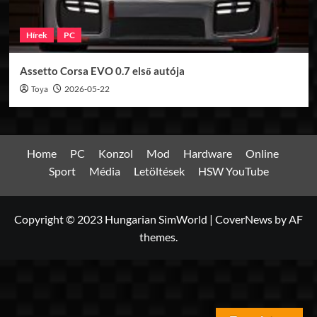
Hírek
PC
Assetto Corsa EVO 0.7 első autója
Toya
2026-05-22
Home
PC
Konzol
Mod
Hardware
Online
Sport
Média
Letöltések
HSW YouTube
Copyright © 2023 Hungarian SimWorld
|
CoverNews
by AF
themes.