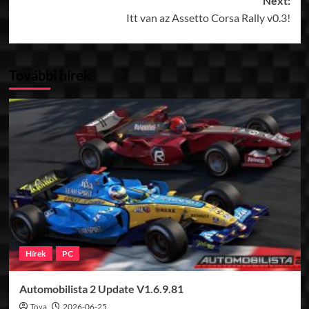
Next:
Itt van az Assetto Corsa Rally v0.3!
További hírek
Hírek
PC
Automobilista 2 Update V1.6.9.81
Toya
2026-06-25