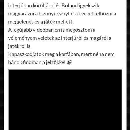
interjúban körüljárni és Boland igyekszik
magyarázni a bizonyítványt és érveket felhozni a
megjelenés és a játék mellett.
A legújabb videóban én is megosztom a
véleményem veletek az interjúról és magáról a
játékról is.
Kapaszkodjatok meg a karfában, mert néha nem
bánok finoman a jelzőkkel 😀