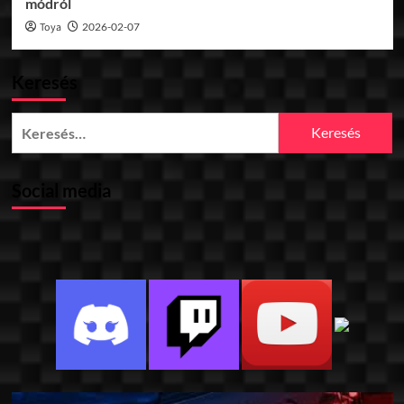
módról
Toya
2026-02-07
Keresés
Keresés:
Social media