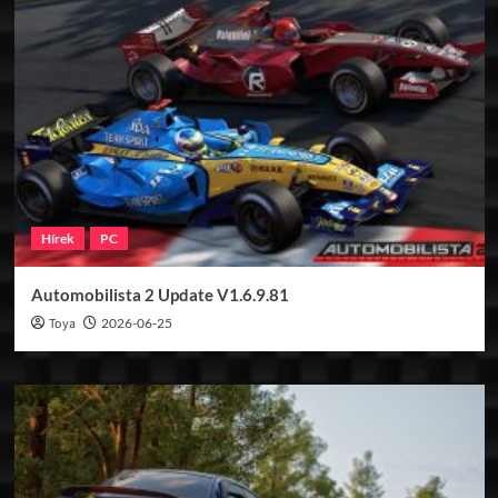
Hírek
PC
Automobilista 2 Update V1.6.9.81
Toya
2026-06-25