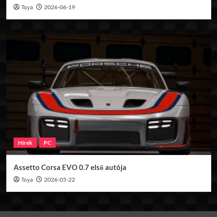
Toya
2026-06-19
Hírek
PC
Assetto Corsa EVO 0.7 első autója
Toya
2026-05-22