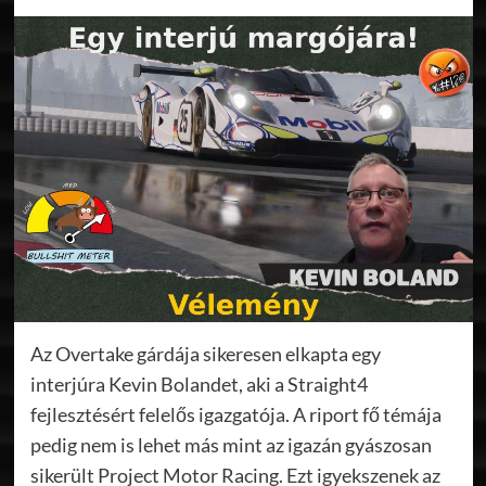
Az Overtake gárdája sikeresen elkapta egy
interjúra Kevin Bolandet, aki a Straight4
fejlesztésért felelős igazgatója. A riport fő témája
pedig nem is lehet más mint az igazán gyászosan
sikerült Project Motor Racing. Ezt igyekszenek az