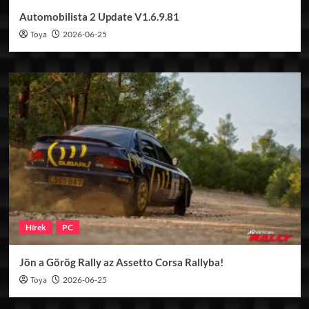
Automobilista 2 Update V1.6.9.81
Toya
2026-06-25
Hírek
PC
Jön a Görög Rally az Assetto Corsa Rallyba!
Toya
2026-06-25