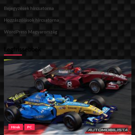
Bejegyzések hírcsatorna
Hozzászólások hírcsatorna
WordPress Magyarország
Legfrissebbek
Hírek
PC