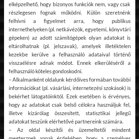
elképzelhető, hogy bizonyos funkciók nem, vagy csak
részlegesen fognak működni. Külön szeretnénk
felhívni a figyelmet arra, hogy publikus
internethelyeken (pl. netkávézók, egyetemi, könyvtári
gépeken) az adott számítógépek olyan adatokat is
eltárolhatnak (pl. jelszavak), amelyek illetéktelen
kezekbe kerülve a felhasználó adataival történő
visszaélésre adnak módot. Ennek elkerüléséről a
felhasználó köteles gondoskodni.
– Alkalmanként oldalunk kérdőíves formában további
információkat (pl. vásárlási, internetezési szokások) is
bekérhet látogatóinktól. Ezek esetében is érvényes,
hogy az adatokat csak belső célokra használjuk fel,
illetve kizárólag összesített, statisztikai jellegű
adatokat teszünk elérhetővé partnereink számára.
– Az oldal készítői és üzemeltetői mindent
megtesznek annak érdekében, hogy a személyes