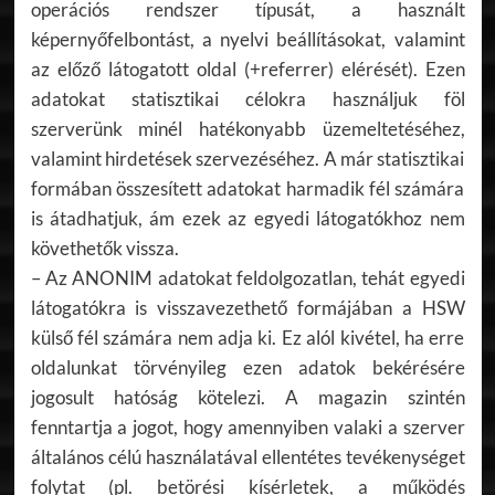
operációs rendszer típusát, a használt
képernyőfelbontást, a nyelvi beállításokat, valamint
az előző látogatott oldal (+referrer) elérését). Ezen
adatokat statisztikai célokra használjuk föl
szerverünk minél hatékonyabb üzemeltetéséhez,
valamint hirdetések szervezéséhez. A már statisztikai
formában összesített adatokat harmadik fél számára
is átadhatjuk, ám ezek az egyedi látogatókhoz nem
követhetők vissza.
– Az ANONIM adatokat feldolgozatlan, tehát egyedi
látogatókra is visszavezethető formájában a HSW
külső fél számára nem adja ki. Ez alól kivétel, ha erre
oldalunkat törvényileg ezen adatok bekérésére
jogosult hatóság kötelezi. A magazin szintén
fenntartja a jogot, hogy amennyiben valaki a szerver
általános célú használatával ellentétes tevékenységet
folytat (pl. betörési kísérletek, a működés