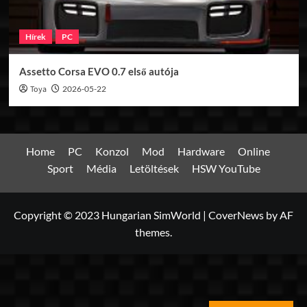
Hírek
PC
Assetto Corsa EVO 0.7 első autója
Toya
2026-05-22
Home
PC
Konzol
Mod
Hardware
Online
Sport
Média
Letöltések
HSW YouTube
Copyright © 2023 Hungarian SimWorld
|
CoverNews
by AF
themes.