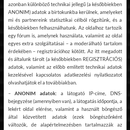
azonban különböző technikai jellegű (a későbbiekben
ANONIM) adatok a birtokunkba kerülnek, amelyeket
mi és partnereink statisztikai célból rögzítünk, és a
későbbiekben felhasználhatunk. Az oldalhoz tartozik
egy fórum is, amelynek használata, valamint az oldal
egyes extra szolgáltatásai – a moderálható tartalom
érdekében – regisztrációhoz kötött. Az itt megadott
és általunk tárolt (a későbbiekben REGISZTRÁCIÓS)
adatok, valamint az előbb említett technikai adatok
kezelésével kapcsolatos adatkezelési nyilatkozatot
olvashatjátok el a továbbiakban.
–
ANONIM adatok
: a látogató IP-címe, DNS-
bejegyzése (amennyiben van), a látogatás időpontja, a
lekért oldal elérése, valamint a használt böngésző
által közvetített adatok (ezek böngészőnként
változók, de alapértelmezésben tartalmazzák az