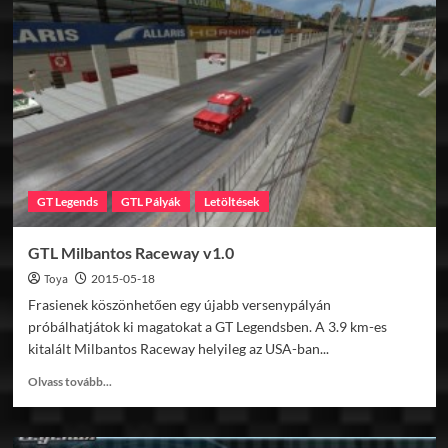
Tracks
GT Legends
GTL Pályák
Letöltések
GTL Milbantos Raceway v1.0
Toya
2015-05-18
Frasienek köszönhetően egy újabb versenypályán
próbálhatjátok ki magatokat a GT Legendsben. A 3.9 km-es
kitalált Milbantos Raceway helyileg az USA-ban...
Read
Olvass tovább...
more
about
GTL