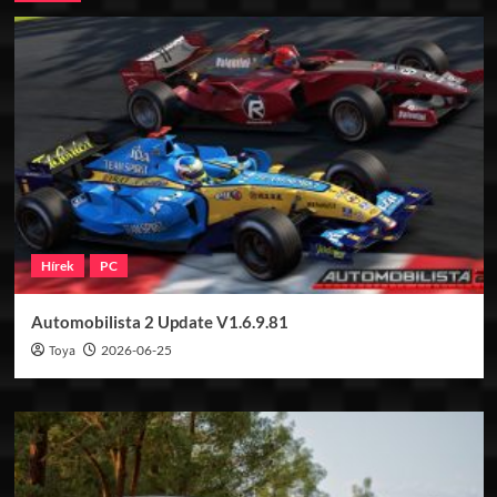
Hírek
PC
Automobilista 2 Update V1.6.9.81
Toya
2026-06-25