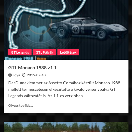
Park
v1.0
GT Legends
GTL Pályák
Letöltések
GTL Monaco 1988 v1.1
Toya
2015-07-10
DerDumeklemmer az Assetto Corsához készült Monaco 1988
mellett természetesen elkészítette a kiváló versenypálya GT
Legends változatát is. Az 1.1-es verzióban...
Read
Olvass tovább...
more
about
GTL
Monaco