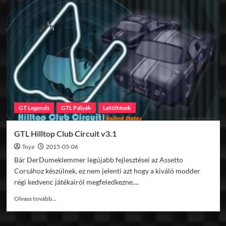
Milbantos
Raceway
v1.0
GT Legends
GTL Pályák
Letöltések
GTL Hilltop Club Circuit v3.1
Toya
2015-05-06
Bár DerDumeklemmer legújabb fejlesztései az Assetto
Corsához készülnek, ez nem jelenti azt hogy a kiváló modder
régi kedvenc játékairól megfeledkezne....
Read
Olvass tovább...
more
about
GTL