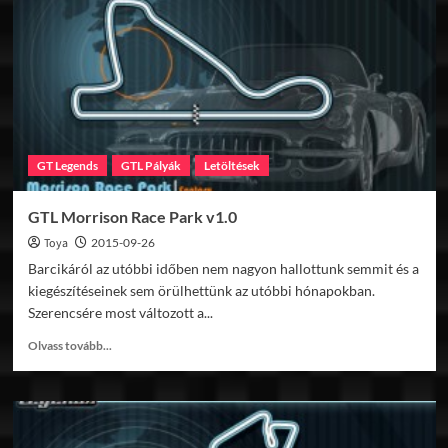
GT Legends
GTL Pályák
Letöltések
GTL Morrison Race Park v1.0
Toya
2015-09-26
Barcikáról az utóbbi időben nem nagyon hallottunk semmit és a
kiegészítéseinek sem örülhettünk az utóbbi hónapokban.
Szerencsére most változott a...
Read
Olvass tovább...
more
about
GTL
Morrison
Race