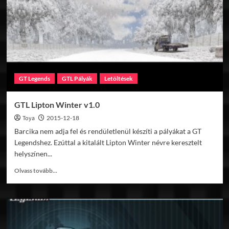
and
Hill
Road
v1.0
GT Legends
GTL Pályák
Letöltések
GTL Lipton Winter v1.0
Toya
2015-12-18
Barcika nem adja fel és rendületlenül készíti a pályákat a GT
Legendshez. Ezúttal a kitalált Lipton Winter névre keresztelt
helyszínen...
Read
Olvass tovább...
more
about
GTL
Lipton
Winter
v1.0