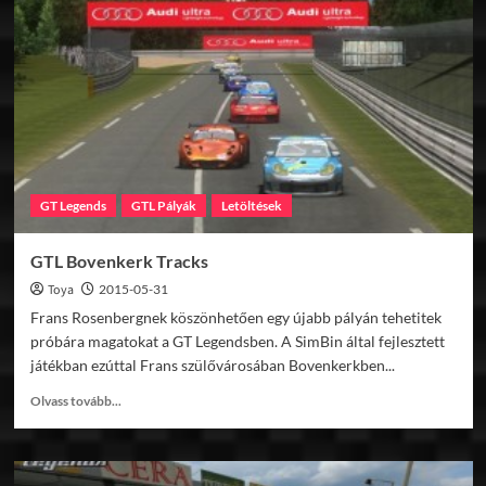
1988
v1.1
GT Legends
GTL Pályák
Letöltések
GTL Bovenkerk Tracks
Toya
2015-05-31
Frans Rosenbergnek köszönhetően egy újabb pályán tehetitek
próbára magatokat a GT Legendsben. A SimBin által fejlesztett
játékban ezúttal Frans szülővárosában Bovenkerkben...
Read
Olvass tovább...
more
about
GTL
Bovenkerk