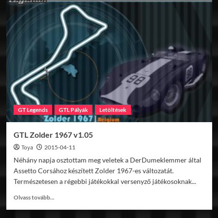
Hilltop
Club
Circuit
v3.1
GT Legends
GTL Pályák
Letöltések
GTL Zolder 1967 v1.05
Toya
2015-04-11
Néhány napja osztottam meg veletek a DerDumeklemmer által
Assetto Corsához készített Zolder 1967-es változatát.
Természetesen a régebbi játékokkal versenyző játékosoknak...
Read
Olvass tovább...
more
about