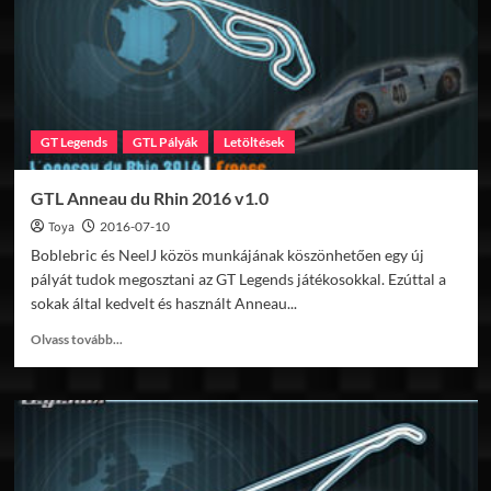
GT Legends
GTL Pályák
Letöltések
GTL Anneau du Rhin 2016 v1.0
Toya
2016-07-10
Boblebric és NeelJ közös munkájának köszönhetően egy új
pályát tudok megosztani az GT Legends játékosokkal. Ezúttal a
sokak által kedvelt és használt Anneau...
Read
Olvass tovább...
more
about
GTL
Anneau
du
Rhin
2016