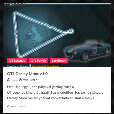
GTL
Zolder
1967
v1.05
GT Legends
GTL Pályák
Letöltések
GTL Darley Moor v1.0
Toya
2015-03-15
Neel Jani egy újabb pályával gazdagította a
GT Legends kínálatát. Ezúttal az eredetileg rFactorhoz készült
Darley Moor versenypályát konvertálta át, amit Relesys...
Read
Olvass tovább...
more