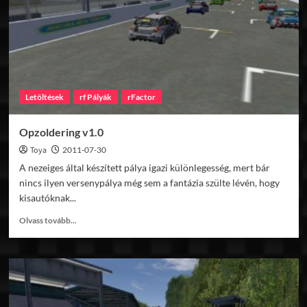
Letöltések
rf Pályák
rFactor
Opzoldering v1.0
Toya
2011-07-30
A nezeiges által készített pálya igazi különlegesség, mert bár
nincs ilyen versenypálya még sem a fantázia szülte lévén, hogy
kisautóknak...
Read
Olvass tovább...
more
about
Opzoldering
v1.0