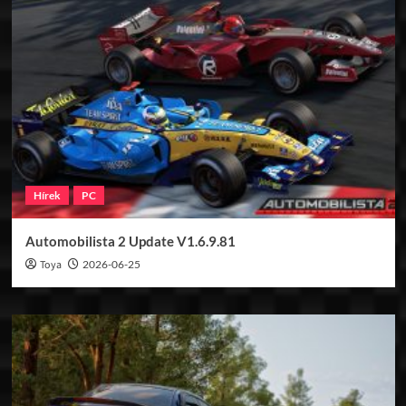
Hírek
PC
Automobilista 2 Update V1.6.9.81
Toya
2026-06-25