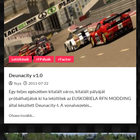
Death
GP
Letöltések
rf Pályák
rFactor
Deunacity v1.0
Toya
2011-07-22
Egy teljes egészében kitalált város, kitalált pályáját
próbálhatjátok ki ha letöltitek az EUSKOBIELA RFN MODDING
által készített Deunacity-t. A vonalvezetés...
Read
Olvass tovább...
more
about
Deunacity
v1.0