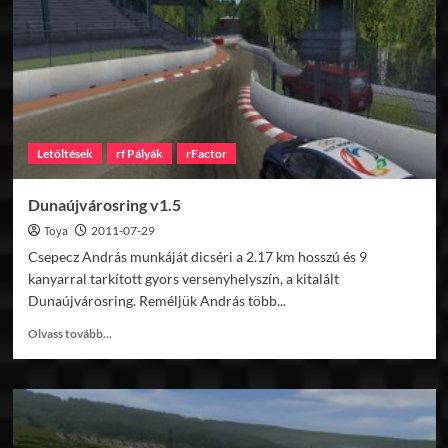
Letöltések
rf Pályák
rFactor
Dunaújvárosring v1.5
Toya
2011-07-29
Csepecz András munkáját dicséri a 2.17 km hosszú és 9
kanyarral tarkított gyors versenyhelyszín, a kitalált
Dunaújvárosring. Reméljük András több...
Read
Olvass tovább...
more
about
Dunaújvárosring
v1.5