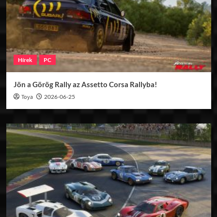
Hírek
PC
Jön a Görög Rally az Assetto Corsa Rallyba!
Toya
2026-06-25