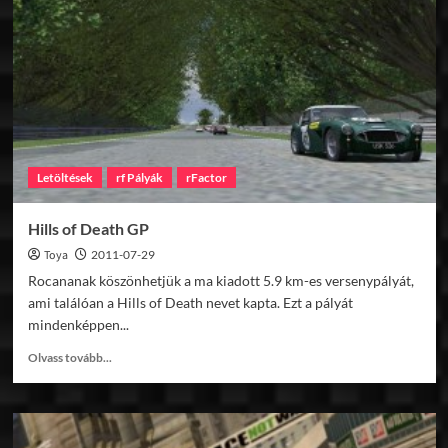
Letöltések
rf Pályák
rFactor
Hills of Death GP
Toya
2011-07-29
Rocananak köszönhetjük a ma kiadott 5.9 km-es versenypályát,
ami találóan a Hills of Death nevet kapta. Ezt a pályát
mindenképpen...
Read
Olvass tovább...
more
about
Hills
of