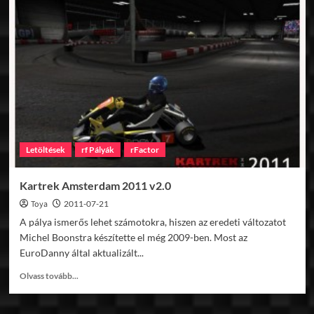
Line
Raceway
v1.0
Letöltések
rf Pályák
rFactor
Kartrek Amsterdam 2011 v2.0
Toya
2011-07-21
A pálya ismerős lehet számotokra, hiszen az eredeti változatot
Michel Boonstra készítette el még 2009-ben. Most az
EuroDanny által aktualizált...
Read
Olvass tovább...
more
about
Kartrek