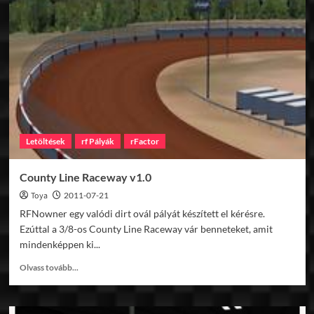
Letöltések
rf Pályák
rFactor
County Line Raceway v1.0
Toya
2011-07-21
RFNowner egy valódi dirt ovál pályát készített el kérésre.
Ezúttal a 3/8-os County Line Raceway vár benneteket, amit
mindenképpen ki...
Read
Olvass tovább...
more
about
County