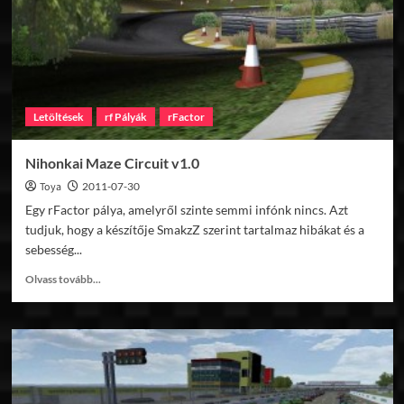
Letöltések
rf Pályák
rFactor
Nihonkai Maze Circuit v1.0
Toya
2011-07-30
Egy rFactor pálya, amelyről szinte semmi infónk nincs. Azt
tudjuk, hogy a készítője SmakzZ szerint tartalmaz hibákat és a
sebesség...
Read
Olvass tovább...
more
about
Nihonkai
Maze
Circuit
v1.0