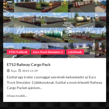
Péntek
–
kedvezmények
nekünk
is!
ETS2 Trailerek
Euro Truck Simulator 2
Letöltések
ETS2 Railway Cargo Pack
Toya
2013-11-29
Ezúttal egy trailer csomaggal szeretnék kedveskedni az Euro
Truck Simulator 2 játékosoknak. Ezúttal a most érkezett Railway
Cargo Packet ajánlom...
Read
Olvass tovább...
more
about
ETS2