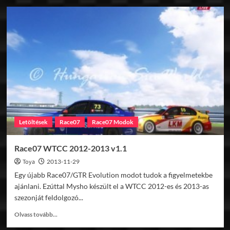
GTPC
mod
képözön
1.rész
Letöltések
Race07
Race07 Modok
Race07 WTCC 2012-2013 v1.1
Toya
2013-11-29
Egy újabb Race07/GTR Evolution modot tudok a figyelmetekbe
ajánlani. Ezúttal Mysho készült el a WTCC 2012-es és 2013-as
szezonját feldolgozó...
Read
Olvass tovább...
more