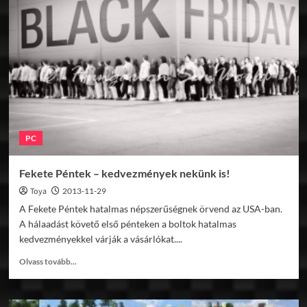
Speed
Movie
előzetes
PC
Fekete Péntek – kedvezmények nekünk is!
Toya
2013-11-29
A Fekete Péntek hatalmas népszerűségnek örvend az USA-ban.
A hálaadást követő első pénteken a boltok hatalmas
kedvezményekkel várják a vásárlókat....
Read
Olvass tovább...
more
about
Fekete