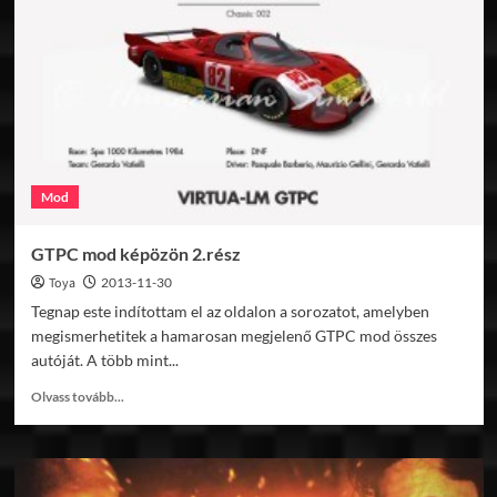
0.97N
Mod
GTPC mod képözön 2.rész
Toya
2013-11-30
Tegnap este indítottam el az oldalon a sorozatot, amelyben
megismerhetitek a hamarosan megjelenő GTPC mod összes
autóját. A több mint...
Read
Olvass tovább...
more
about
GTPC
mod