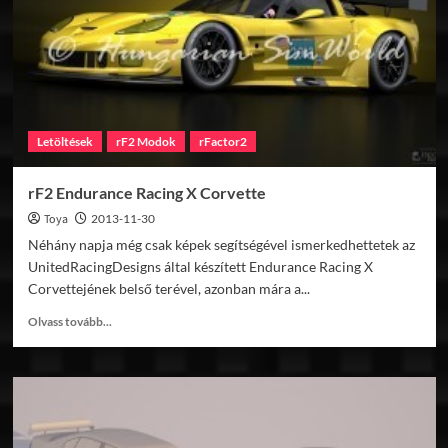
Letöltések
rF2 Modok
rFactor2
rF2 Endurance Racing X Corvette
Toya
2013-11-30
Néhány napja még csak képek segítségével ismerkedhettetek az
UnitedRacingDesigns által készített Endurance Racing X
Corvettejének belső terével, azonban mára a...
Read
Olvass tovább...
more
about
rF2
Endurance
Racing
X