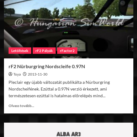
BTCC
képek
Letöltések
rF2 Pályák
rFactor2
rF2 Nürburgring Nordscleife 0.97N
Toya
2013-11-30
Pleclair egy újabb változatát publikálta a Nürburgring
Nordscheifének. Ezúttal a 0.97N verzió érkezett, ami
természetesen ezúttal is hatalmas előrelépés mind...
Read
Olvass tovább...
more
about
rF2
Nürburgring
Nordscleife