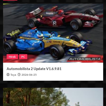
Hírek
PC
Automobilista 2 Update V1.6.9.81
Toya
2026-06-25