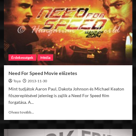
képözön
2.rész
Érdekességek
Média
Need For Speed Movie előzetes
Toya
2013-11-30
Mint tudjátok Aaron Paul, Dakota Johnson és Michael Keaton
főszereplésével jelenleg is zajlik a Need For Speed film
forgatása. A...
Read
Olvass tovább...
more
about
Need
For