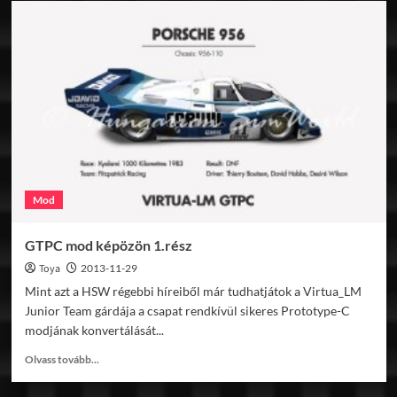
Railway
Cargo
Pack
Mod
GTPC mod képözön 1.rész
Toya
2013-11-29
Mint azt a HSW régebbi híreiből már tudhatjátok a Virtua_LM
Junior Team gárdája a csapat rendkívül sikeres Prototype-C
modjának konvertálását...
Read
Olvass tovább...
more
about