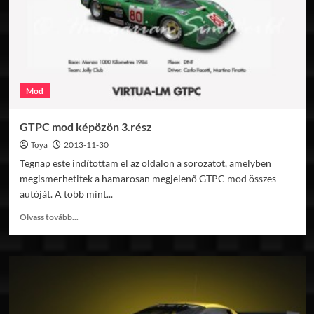
Mod
GTPC mod képözön 3.rész
Toya
2013-11-30
Tegnap este indítottam el az oldalon a sorozatot, amelyben
megismerhetitek a hamarosan megjelenő GTPC mod összes
autóját. A több mint...
Read
Olvass tovább...
more
about
GTPC
mod
képözön
3.rész