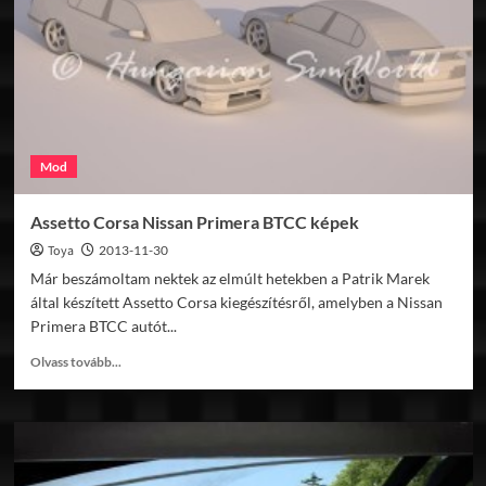
Corvette
Mod
Assetto Corsa Nissan Primera BTCC képek
Toya
2013-11-30
Már beszámoltam nektek az elmúlt hetekben a Patrik Marek
által készített Assetto Corsa kiegészítésről, amelyben a Nissan
Primera BTCC autót...
Read
Olvass tovább...
more
about
Assetto
Corsa
Nissan
Primera