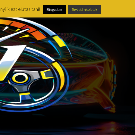
ílik ezt elutasítani!
Elfogadom
További részletek