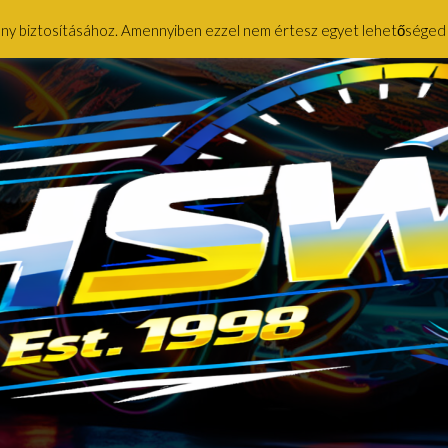
ény biztosításához. Amennyiben ezzel nem értesz egyet lehetőséged ny