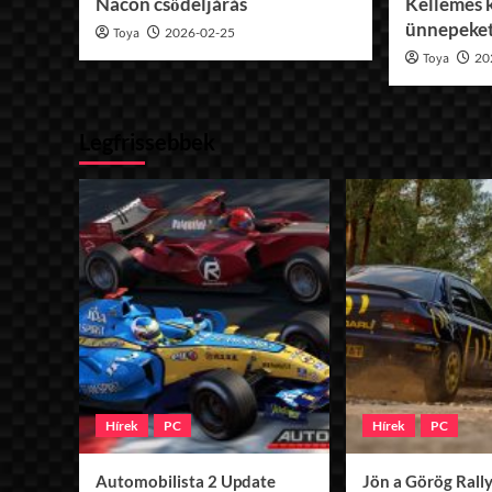
Nacon csődeljárás
Kellemes 
ünnepeke
Toya
2026-02-25
Toya
20
Legfrissebbek
Hírek
PC
Hírek
PC
Automobilista 2 Update
Jön a Görög Rally