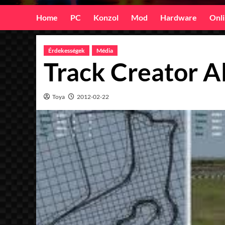
Home
PC
Konzol
Mod
Hardware
Onl
Érdekességek
Média
Track Creator A
Toya
2012-02-22