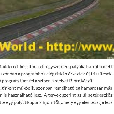
uilderrel készíthettek egyszerűen pályákat a rátermett
zonban a programhoz elég ritkán érkeztek új frissítések.
program tűnt fel a színen, amelyet Bjorn készít.
pluginként működik, azonban remélhetőleg hamarosan más
 is használható lesz. A tervek szerint az új segédeszköz
te egy pályát kapunk Bjorntől, amely egy éles tesztje lesz