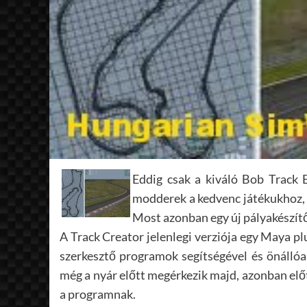
Eddig csak a kiváló Bob Track B
modderek a kedvenc játékukhoz, a
Most azonban egy új pályakészítő 
A Track Creator jelenlegi verziója egy Maya 
szerkesztő programok segítségével és önállóan
még a nyár előtt megérkezik majd, azonban előt
a programnak.