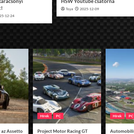
karácsonyi
HSW Youtube csatorna
t!
Toya
2025-12-09
25-12-24
Hírek
PC
Hírek
PC
 az Assetto
Project Motor Racing GT
Automobilis