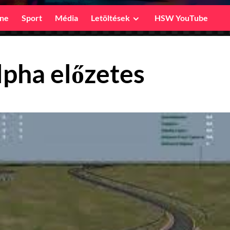
ine
Sport
Média
Letöltések
HSW YouTube
lpha előzetes