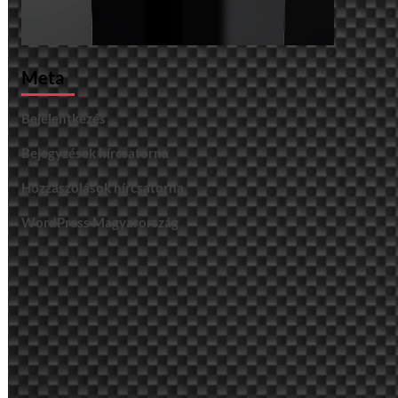
Meta
Bejelentkezés
Bejegyzések hírcsatorna
Hozzászólások hírcsatorna
WordPress Magyarország