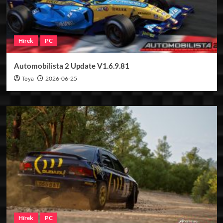
Hírek
PC
Automobilista 2 Update V1.6.9.81
Toya
2026-06-25
Hírek
PC