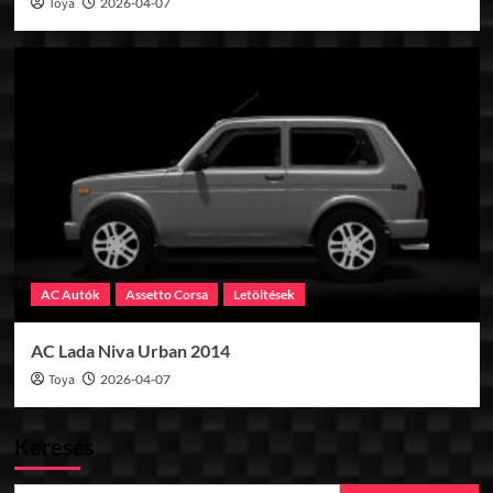
Toya
2026-04-07
AC Autók
Assetto Corsa
Letöltések
AC Lada Niva Urban 2014
Toya
2026-04-07
Keresés