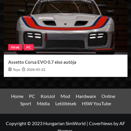
Hírek
PC
Assetto Corsa EVO 0.7 első autója
Toya
2026-05-22
Home
PC
Konzol
Mod
Hardware
Online
Sport
Média
Letöltések
HSW YouTube
Copyright © 2023 Hungarian SimWorld
|
CoverNews
by AF
themes.