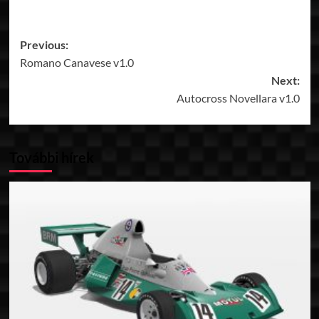
Post
Previous:
Romano Canavese v1.0
navigation
Next:
Autocross Novellara v1.0
További hírek