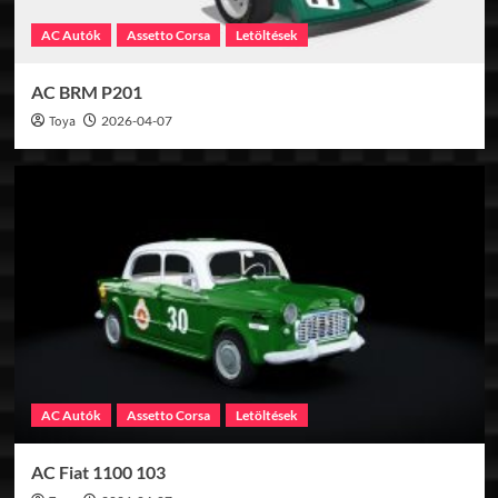
AC Autók
Assetto Corsa
Letöltések
AC BRM P201
Toya
2026-04-07
AC Autók
Assetto Corsa
Letöltések
AC Fiat 1100 103