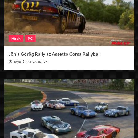
Hírek
PC
Jön a Görög Rally az Assetto Corsa Rallyba!
Toya
2026-06-25