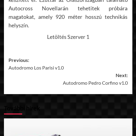
Autocross Novellarán tehetitek próbára
magatokat, amely 920 méter hosszú technikás
helyszín.
Letöltés Szerver 1
Post
Previous:
Autodromo Los Parisi v1.0
navigation
Next:
Autodromo Pedro Corfino v1.0
További hírek