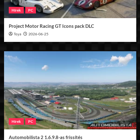
Hírek
PC
Project Motor Racing GT Icons pack DLC
Toya
2026-06-25
Hírek
PC
Automobilista 2 1.6.9.8-as frissítés