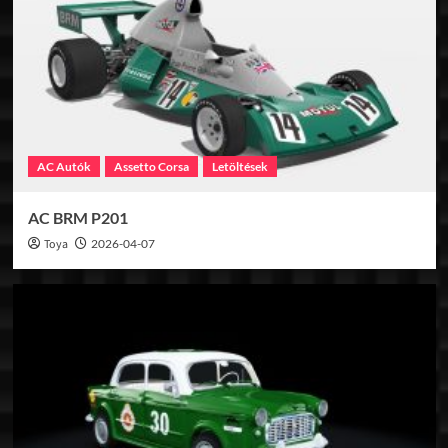
AC Autók
Assetto Corsa
Letöltések
AC BRM P201
Toya
2026-04-07