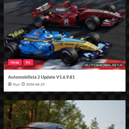
Hírek
PC
Automobilista 2 Update V1.6.9.81
Toya
2026-06-25